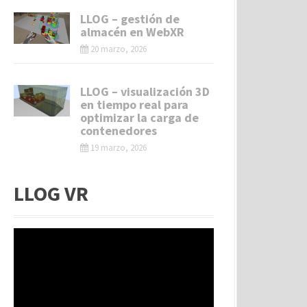
LLOG – gestión de
almacén en WebXR
20 marzo, 2026
LLOG – visualización 3D
en tiempo real para
optimizar la carga de
contenedores
19 marzo, 2026
LLOG VR