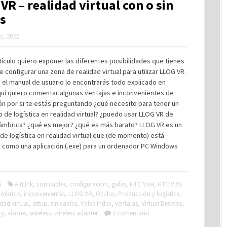
VR – realidad virtual con o sin
s
ro, 2022
tículo quiero exponer las diferentes posibilidades que tienes
de configurar una zona de realidad virtual para utilizar LLOG VR.
el manual de usuario lo encontrarás todo explicado en
quí quiero comentar algunas ventajas e inconvenientes de
n por si te estás preguntando ¿qué necesito para tener un
o de logística en realidad virtual? ¿puedo usar LLOG VR de
lámbrica? ¿qué es mejor? ¿qué es más barato? LLOG VR es un
de logística en realidad virtual que (de momento) está
 como una aplicación (.exe) para un ordenador PC Windows
a
AirLink
,
con cables
,
configuración
,
gafas
,
HTC Vive
,
HTC VIVE
ámbrico
,
inconvenientes
,
LLOG VR
,
Oculus
,
Producción y logística
,
idad virtual
,
setup
,
sin cables
,
Valve Index
,
ventajas
,
Virtual Desktop
,
ty
,
visores
,
wireless
,
wireless adapter
1 comentario