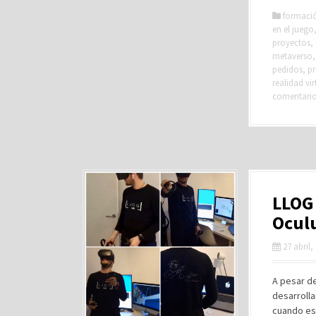
formaci
en el juego
proyectos
,
metaverso
pedidos
,
p
realidad vir
comentari
LLOG 
Ocul
27 abril,
A pesar d
desarrolla
cuando es