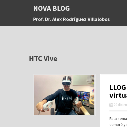
S
NOVA BLOG
a
l
Prof. Dr. Alex Rodríguez Villalobos
t
a
r
a
l
c
o
HTC Vive
n
t
e
n
LLOG 
i
d
virtu
o
20 dicie
Esta seman
compré y 