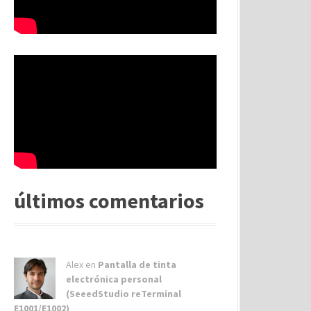
últimos comentarios
Alex
en
Pantalla de tinta
electrónica personal
(SeeedStudio reTerminal
E1001/E1002)