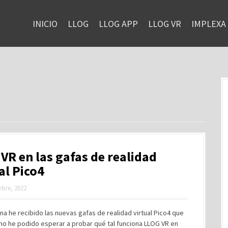
INICIO
LLOG
LLOG APP
LLOG VR
IMPLEXA
VR en las gafas de realidad
al Pico4
mbre, 2022
a he recibido las nuevas gafas de realidad virtual Pico4 que
no he podido esperar a probar qué tal funciona LLOG VR en