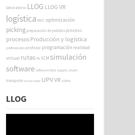
LLOG
LLOG VR
laboratorio
logística
optimización
MAC
picking
proceso
preparación de pedidos
procesos
Producción y logística
programación
realidad
profesor
profesionales
simulación
rutas
virtual
SCM
RV
software
software libre
supply chain
UPV
VR
transporte
vídeo
Universidad
LLOG