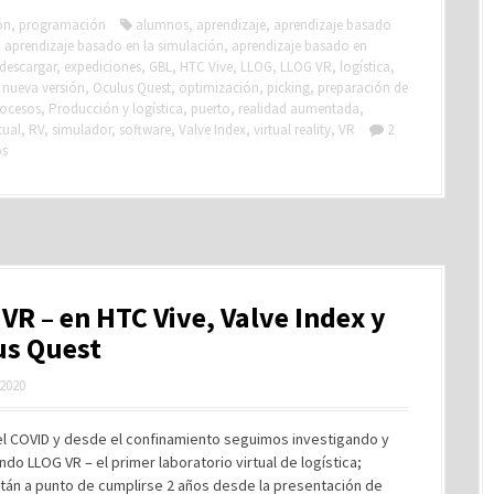
ón
,
programación
alumnos
,
aprendizaje
,
aprendizaje basado
,
aprendizaje basado en la simulación
,
aprendizaje basado en
descargar
,
expediciones
,
GBL
,
HTC Vive
,
LLOG
,
LLOG VR
,
logística
,
,
nueva versión
,
Oculus Quest
,
optimización
,
picking
,
preparación de
rocesos
,
Producción y logística
,
puerto
,
realidad aumentada
,
tual
,
RV
,
simulador
,
software
,
Valve Index
,
virtual reality
,
VR
2
os
VR – en HTC Vive, Valve Index y
us Quest
 2020
el COVID y desde el confinamiento seguimos investigando y
ndo LLOG VR – el primer laboratorio virtual de logística;
tán a punto de cumplirse 2 años desde la presentación de