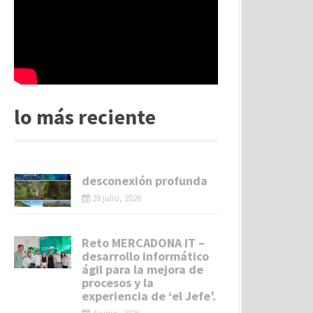
lo más reciente
desconexión profunda
28 julio, 2026
Reto MERCADONA IT –
desarrollo informático
ágil para la mejora de
procesos y la
experiencia de ‘el Jefe’.