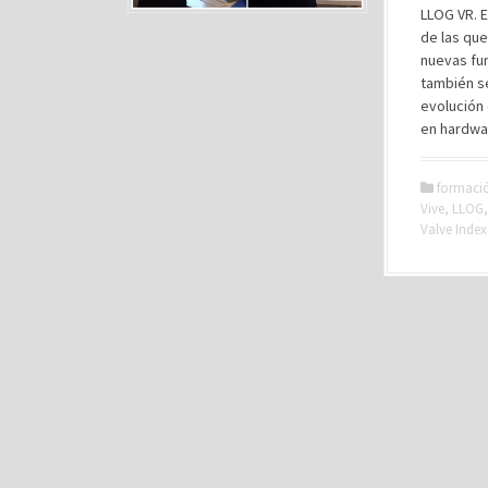
LLOG VR. E
de las qu
nuevas fu
también se
evolución 
en hardwa
formaci
Vive
,
LLOG
Valve Index