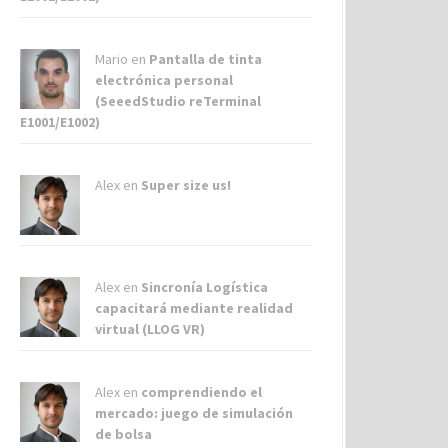
Mario en
Pantalla de tinta
electrónica personal
(SeeedStudio reTerminal
E1001/E1002)
Alex
en
Super size us!
Alex
en
Sincronía Logística
capacitará mediante realidad
virtual (LLOG VR)
Alex
en
comprendiendo el
mercado: juego de simulación
de bolsa