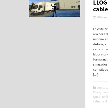
LLOG 
cable
28 febre
En este ar
a la hora 
Aunque en 
detalle, a
cada opció
laboratori
forma ina
simulador 
compilado
[…]
Logístic
Pro 2
,
inal
Quest
,
real
virtual reali