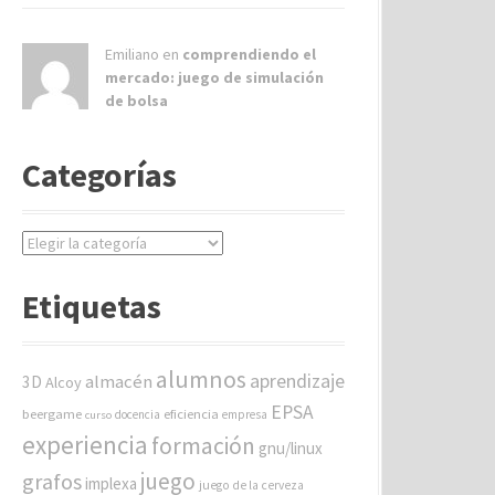
Emiliano en
comprendiendo el
mercado: juego de simulación
de bolsa
Categorías
C
a
t
Etiquetas
e
g
o
alumnos
aprendizaje
almacén
r
3D
Alcoy
í
EPSA
beergame
eficiencia
docencia
empresa
curso
a
experiencia
formación
gnu/linux
s
juego
grafos
implexa
juego de la cerveza