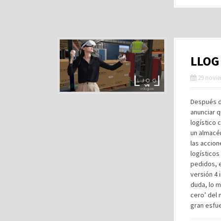
LLOG 
29 novie
Después d
anunciar q
logístico 
un almacé
las accion
logístico
pedidos, e
versión 4 
duda, lo m
cero’ del 
gran esfu