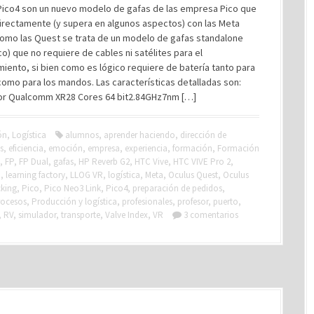
s Pico4 son un nuevo modelo de gafas de las empresa Pico que
irectamente (y supera en algunos aspectos) con las Meta
Como las Quest se trata de un modelo de gafas standalone
co) que no requiere de cables ni satélites para el
iento, si bien como es lógico requiere de batería tanto para
como para los mandos. Las características detalladas son:
r Qualcomm XR28 Cores 64 bit2.84GHz7nm […]
ón
,
Logística
alumnos
,
aprender haciendo
,
dirección de
s
,
eficiencia
,
emoción
,
empresa
,
experiencia
,
formación
,
Formación
,
FP
,
FP Dual
,
gafas
,
HP Reverb G2
,
HTC Vive
,
HTC VIVE Pro 2
,
o
,
learning factory
,
LLOG VR
,
logística
,
Meta
,
Oculus Quest
,
Oculus
cking
,
Pico
,
Pico Neo3 Link
,
Pico4
,
preparación de pedidos
,
rocesos
,
Producción y logística
,
profesionales
,
profesor
,
puerto
,
,
RV
,
simulador
,
transporte
,
Valve Index
,
VR
3 comentarios