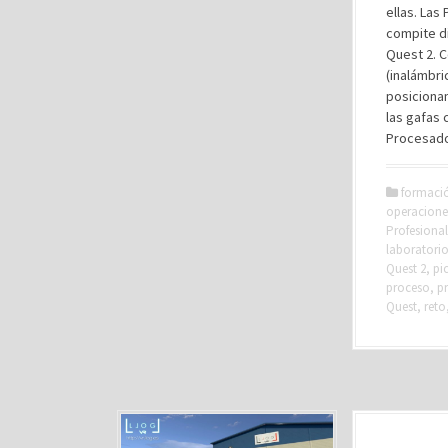
ellas. La
compite d
Quest 2. 
(inalámbri
posicionam
las gafas 
Procesado
formaci
operacione
Profesional
laboratori
Quest 2
,
pi
proceso
,
p
Quest
,
reto