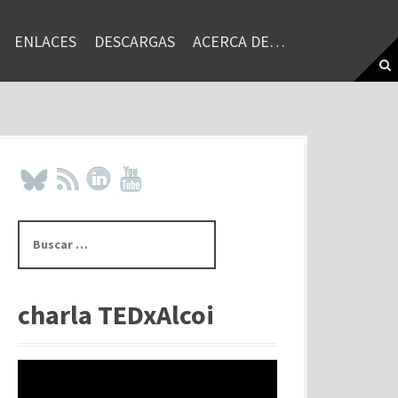
ENLACES
DESCARGAS
ACERCA DE…
B
u
s
c
a
charla TEDxAlcoi
r
: