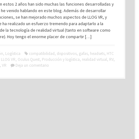
n estos 2 años han sido muchas las funciones desarrolladas y
e he venido hablando en este blog. Además de desarrollar
nciones, se han mejorado muchos aspectos de LLOG VR, y
 ha realizado un esfuerzo tremendo para adaptarlo a la
de la tecnología de realidad virtual (tanto en software como
re). Hoy tengo el enorme placer de compartir […]
ón
,
Logística
compatibilidad
,
dispositivos
,
gafas
,
headsets
,
HTC
,
LLOG VR
,
Oculus Quest
,
Producción y logística
,
realidad virtual
,
RV
,
,
VR
Deja un comentario