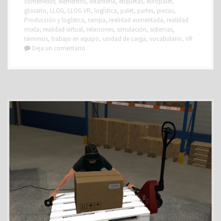
contenedor
,
elementos
,
estantería
,
etiquetas
,
europalet
,
glosario
,
LLOG
,
LLOG VR
,
logística
,
palet
,
partes
,
piezas
,
Producción y logística
,
rampa
,
realidad aumentada
,
realidad
mixta
,
realidad virtual
,
relaciones
,
simulación
,
sistemas
,
términos
,
trabajo en equipo
,
unidad de carga
,
vocabulario
,
VR
Deja un comentario