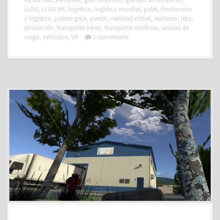
LLOG
,
LLOG VR
,
logística
,
logística mundial
,
palet
,
Producción
y logística
,
puente grúa
,
puerto
,
realidad virtual
,
realismo
,
reto
,
simulación
,
transporte aéreo
,
transporte marítimo
,
unidad de
carga
,
vehículos
,
VR
1 comentario