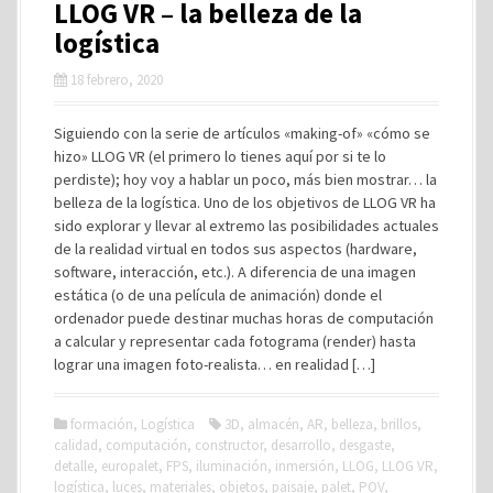
LLOG VR – la belleza de la
logística
18 febrero, 2020
Siguiendo con la serie de artículos «making-of» «cómo se
hizo» LLOG VR (el primero lo tienes aquí por si te lo
perdiste); hoy voy a hablar un poco, más bien mostrar… la
belleza de la logística. Uno de los objetivos de LLOG VR ha
sido explorar y llevar al extremo las posibilidades actuales
de la realidad virtual en todos sus aspectos (hardware,
software, interacción, etc.). A diferencia de una imagen
estática (o de una película de animación) donde el
ordenador puede destinar muchas horas de computación
a calcular y representar cada fotograma (render) hasta
lograr una imagen foto-realista… en realidad […]
formación
,
Logística
3D
,
almacén
,
AR
,
belleza
,
brillos
,
calidad
,
computación
,
constructor
,
desarrollo
,
desgaste
,
detalle
,
europalet
,
FPS
,
iluminación
,
inmersión
,
LLOG
,
LLOG VR
,
logística
,
luces
,
materiales
,
objetos
,
paisaje
,
palet
,
POV
,