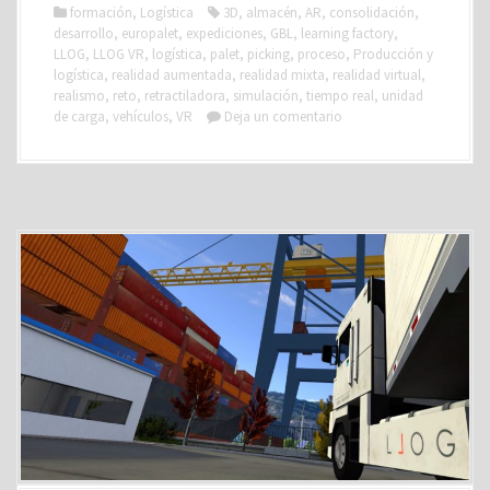
formación
,
Logística
3D
,
almacén
,
AR
,
consolidación
,
desarrollo
,
europalet
,
expediciones
,
GBL
,
learning factory
,
LLOG
,
LLOG VR
,
logística
,
palet
,
picking
,
proceso
,
Producción y
logística
,
realidad aumentada
,
realidad mixta
,
realidad virtual
,
realismo
,
reto
,
retractiladora
,
simulación
,
tiempo real
,
unidad
de carga
,
vehículos
,
VR
Deja un comentario