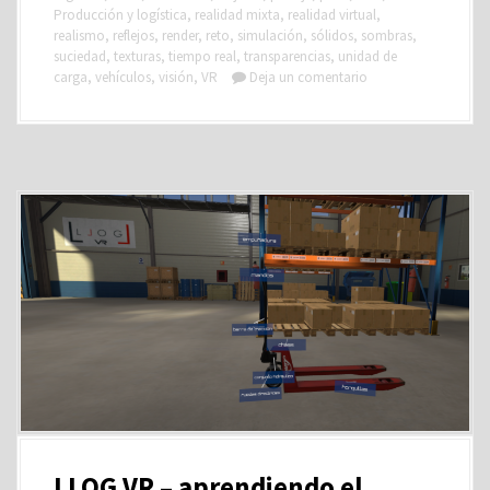
Producción y logística
,
realidad mixta
,
realidad virtual
,
realismo
,
reflejos
,
render
,
reto
,
simulación
,
sólidos
,
sombras
,
suciedad
,
texturas
,
tiempo real
,
transparencias
,
unidad de
carga
,
vehículos
,
visión
,
VR
Deja un comentario
LLOG VR – aprendiendo el