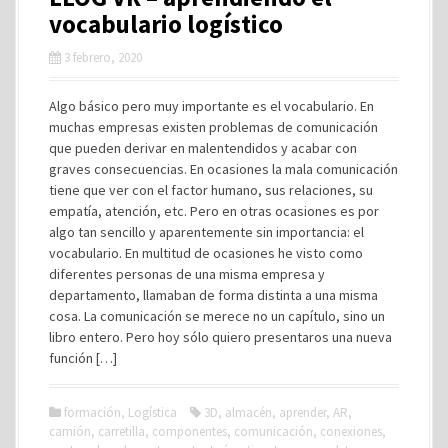
vocabulario logístico
3 febrero, 2020
Algo básico pero muy importante es el vocabulario. En
muchas empresas existen problemas de comunicación
que pueden derivar en malentendidos y acabar con
graves consecuencias. En ocasiones la mala comunicación
tiene que ver con el factor humano, sus relaciones, su
empatía, atención, etc. Pero en otras ocasiones es por
algo tan sencillo y aparentemente sin importancia: el
vocabulario. En multitud de ocasiones he visto como
diferentes personas de una misma empresa y
departamento, llamaban de forma distinta a una misma
cosa. La comunicación se merece no un capítulo, sino un
libro entero. Pero hoy sólo quiero presentaros una nueva
función […]
formación
,
Logística
3D
,
almacén
,
aprender
,
AR
,
camión
,
carretilla
,
componentes
,
comunicación
,
conexiones
,