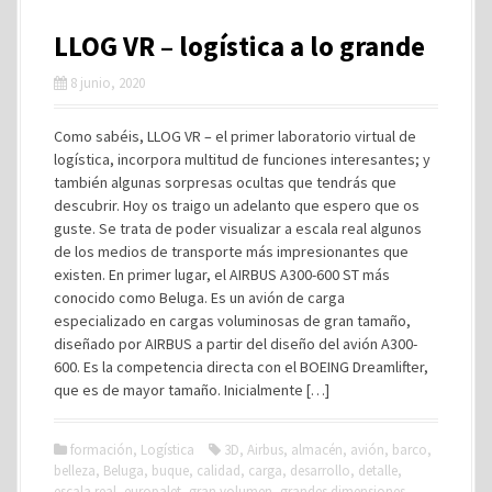
LLOG VR – logística a lo grande
8 junio, 2020
Como sabéis, LLOG VR – el primer laboratorio virtual de
logística, incorpora multitud de funciones interesantes; y
también algunas sorpresas ocultas que tendrás que
descubrir. Hoy os traigo un adelanto que espero que os
guste. Se trata de poder visualizar a escala real algunos
de los medios de transporte más impresionantes que
existen. En primer lugar, el AIRBUS A300-600 ST más
conocido como Beluga. Es un avión de carga
especializado en cargas voluminosas de gran tamaño,
diseñado por AIRBUS a partir del diseño del avión A300-
600. Es la competencia directa con el BOEING Dreamlifter,
que es de mayor tamaño. Inicialmente […]
formación
,
Logística
3D
,
Airbus
,
almacén
,
avión
,
barco
,
belleza
,
Beluga
,
buque
,
calidad
,
carga
,
desarrollo
,
detalle
,
escala real
,
europalet
,
gran volumen
,
grandes dimensiones
,