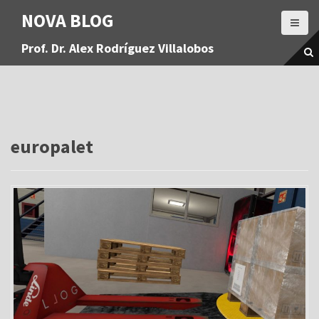
S
NOVA BLOG
a
l
Prof. Dr. Alex Rodríguez Villalobos
t
a
r
a
l
c
o
europalet
n
t
e
n
i
d
o