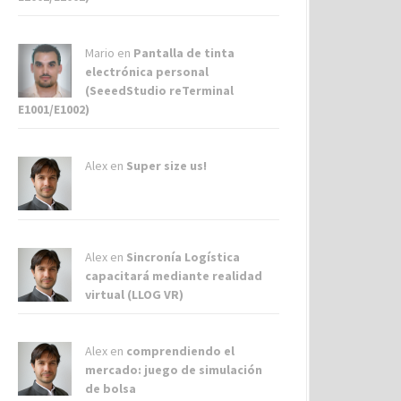
Mario en
Pantalla de tinta
electrónica personal
(SeeedStudio reTerminal
E1001/E1002)
Alex
en
Super size us!
Alex
en
Sincronía Logística
capacitará mediante realidad
virtual (LLOG VR)
Alex
en
comprendiendo el
mercado: juego de simulación
de bolsa