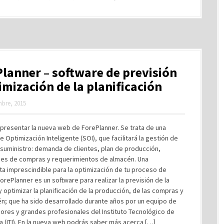
lanner – software de previsión
imización de la planificación
mbre, 2015
presentar la nueva web de ForePlanner. Se trata de una
e Optimización Inteligente (SOI), que facilitará la gestión de
suministro: demanda de clientes, plan de producción,
es de compras y requerimientos de almacén. Una
a imprescindible para la optimización de tu proceso de
orePlanner es un software para realizar la previsión de la
optimizar la planificación de la producción, de las compras y
n; que ha sido desarrollado durante años por un equipo de
ores y grandes profesionales del Instituto Tecnológico de
a (ITI). En la nueva web podrás saber más acerca […]