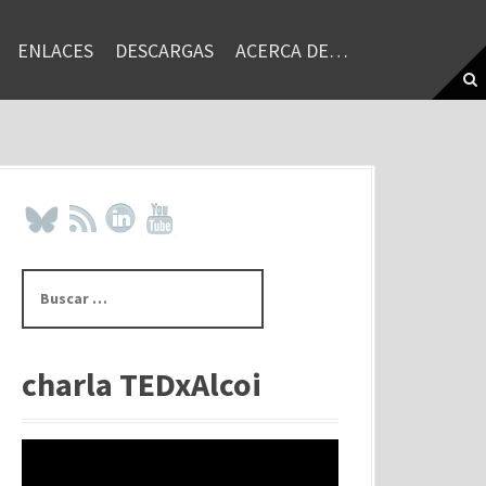
ENLACES
DESCARGAS
ACERCA DE…
B
u
s
c
a
charla TEDxAlcoi
r
: