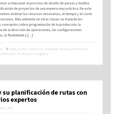
mos a relacionar el proceso de diseño de piezas y moldes
nificación de proyectos de una manera muy práctica. De este
emos estimar los recursos necesarios, el tiempo y el coste
raciones. Más adelante en otras clases se tratarán los
es conceptos sobre programación de la producción: la
a de la dirección de operaciones, las configuraciones
, la flexibilidad y […]
ón
clase
,
diseño
,
formación
,
industrial
,
Master
,
planificación
,
producción
,
Producción y logística
 su planificación de rutas con
rios expertos
mbre, 2007