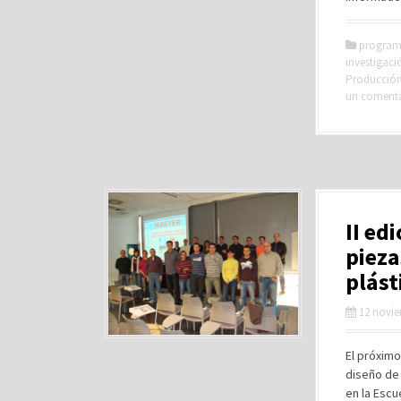
program
investigaci
Producción 
un coment
II ed
pieza
plást
12 novie
El próximo
diseño de 
en la Escu