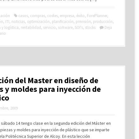
ación
casos
,
compras
,
costes
,
empresa
,
éxito
,
ForePlanner
,
ón
,
ITI
,
noticias
,
optimización
,
planificación
,
previsión
,
producción
,
y logística
,
rentabilidad
,
servicio
,
software
,
SOI's
,
stocks
Deja
ario
ición del Master en diseño de
s y moldes para inyección de
ico
mbre, 2009
 sábado 14 tengo clase en la segunda edición del Máster en
piezas y moldes para inyección de plástico que se imparte
ela Politécnica Superior de Alcoy. En esta lección