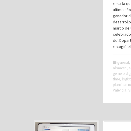
resulta qu
último año
ganador de
desarrollo
marco de 
celebrado 
del Depart
recogió el
general
,
almacén
,
a
gemelo digi
time
,
logíst
planificaci
Valencia
,
V