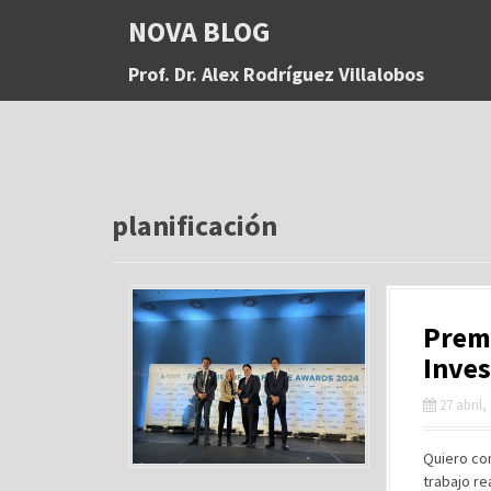
S
NOVA BLOG
a
l
Prof. Dr. Alex Rodríguez Villalobos
t
a
r
a
l
c
o
planificación
n
t
e
n
Premi
i
d
Inves
o
27 abril,
Quiero com
trabajo re