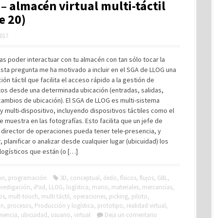
– almacén virtual multi-táctil
e 20)
2017
as poder interactuar con tu almacén con tan sólo tocar la
Esta pregunta me ha motivado a incluir en el SGA de LLOG una
ión táctil que facilita el acceso rápido a la gestión de
os desde una determinada ubicación (entradas, salidas,
cambios de ubicación). El SGA de LLOG es multi-sistema
y multi-dispositivo, incluyendo dispositivos táctiles como el
e muestra en las fotografías. Esto facilita que un jefe de
 director de operaciones pueda tener tele-presencia, y
, planificar o analizar desde cualquier lugar (ubicuidad) los
ogísticos que están (o […]
ón
,
programación
3D
,
conceptual
,
dedo
,
físicos
,
flujos
,
GBL
,
nvestigación
,
iPad
,
LLOG
,
logística
,
mano
,
materiales
,
mercancías
,
os
,
mult-touch
,
multi táctil
,
operaciones
,
picking
,
piloto
,
ón
,
procesos
,
Producción y logística
,
prototipo
,
realidad virtual
,
esencia
,
ubicuidad
,
usuario
,
virtual
Deja un comentario