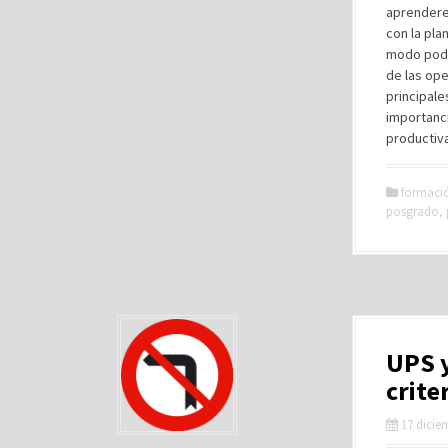
aprendere
con la pla
modo podr
de las ope
principal
importanci
productivas
formaci
posgrado
,
UPS y
crite
17 dicie