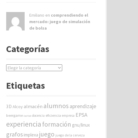
Emiliano en
comprendiendo el
mercado: juego de simulación
de bolsa
Categorías
C
a
t
Etiquetas
e
g
o
alumnos
aprendizaje
almacén
r
3D
Alcoy
í
EPSA
beergame
eficiencia
docencia
empresa
curso
a
experiencia
formación
gnu/linux
s
juego
grafos
implexa
juego de la cerveza