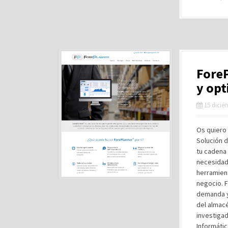
ForeP
y opt
15 dicie
Os quiero 
Solución d
tu cadena 
necesidad
herramient
negocio. F
demanda y 
del almacé
investigad
Informátic