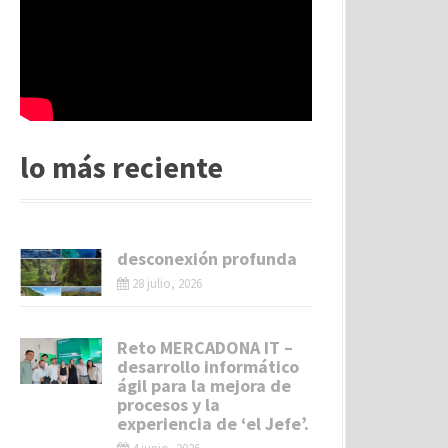
lo más reciente
desconexión profunda
28 julio, 2026
Reto MERCADONA IT –
desarrollo informático
ágil para la mejora de
procesos y la
experiencia de ‘el Jefe’.