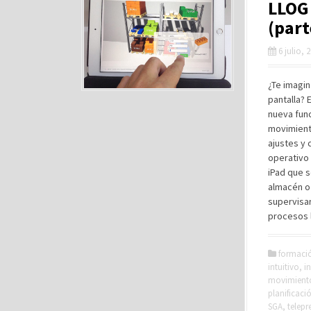
LLOG 
(part
6 julio, 
¿Te imagin
pantalla? 
nueva func
movimient
ajustes y 
operativo 
iPad que s
almacén o
supervisar
procesos l
formaci
intuitivo
,
i
movimient
planificaci
SGA
,
telepr