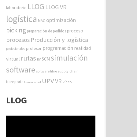
LLOG
LLOG VR
laboratorio
logística
optimización
MAC
picking
proceso
preparación de pedidos
procesos
Producción y logística
programación
realidad
profesor
profesionales
simulación
rutas
virtual
SCM
RV
software
software libre
supply chain
UPV
VR
transporte
vídeo
Universidad
LLOG