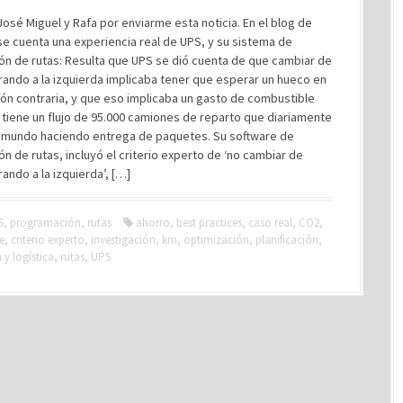
José Miguel y Rafa por enviarme esta noticia. En el blog de
se cuenta una experiencia real de UPS, y su sistema de
ión de rutas: Resulta que UPS se dió cuenta de que cambiar de
rando a la izquierda implicaba tener que esperar un hueco en
ción contraria, y que eso implicaba un gasto de combustible
 tiene un flujo de 95.000 camiones de reparto que diariamente
l mundo haciendo entrega de paquetes. Su software de
ión de rutas, incluyó el criterio experto de ‘no cambiar de
rando a la izquierda’, […]
S
,
programación
,
rutas
ahorro
,
best practices
,
caso real
,
CO2
,
e
,
criterio experto
,
investigación
,
km
,
optimización
,
planificación
,
y logística
,
rutas
,
UPS