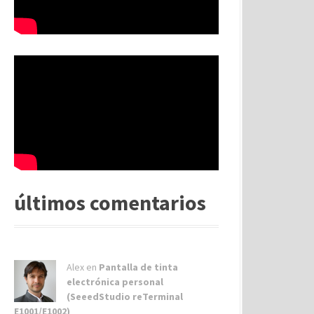
últimos comentarios
Alex
en
Pantalla de tinta
electrónica personal
(SeeedStudio reTerminal
E1001/E1002)