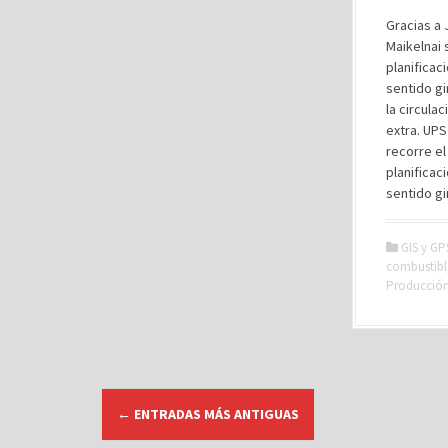
Gracias a 
Maikelnai 
planificac
sentido gi
la circula
extra. UPS
recorre e
planificac
sentido gi
GIS y GP
combustibl
Producción 
I
←
ENTRADAS MÁS ANTIGUAS
r