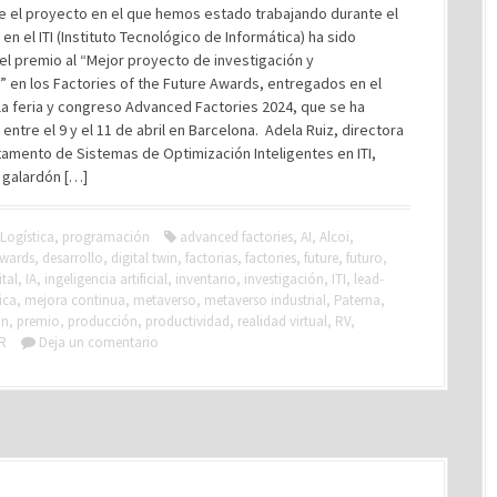
e el proyecto en el que hemos estado trabajando durante el
 en el ITI (Instituto Tecnológico de Informática) ha sido
l premio al “Mejor proyecto de investigación y
” en los Factories of the Future Awards, entregados en el
la feria y congreso Advanced Factories 2024, que se ha
entre el 9 y el 11 de abril en Barcelona. Adela Ruiz, directora
amento de Sistemas de Optimización Inteligentes en ITI,
 galardón […]
Logística
,
programación
advanced factories
,
AI
,
Alcoi
,
wards
,
desarrollo
,
digital twin
,
factorias
,
factories
,
future
,
futuro
,
tal
,
IA
,
ingeligencia artificial
,
inventario
,
investigación
,
ITI
,
lead-
ica
,
mejora continua
,
metaverso
,
metaverso industrial
,
Paterna
,
ón
,
premio
,
producción
,
productividad
,
realidad virtual
,
RV
,
R
Deja un comentario