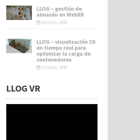
LLOG – gestión de
almacén en WebXR
20 marzo, 2026
LLOG – visualización 3D
en tiempo real para
optimizar la carga de
contenedores
19 marzo, 2026
LLOG VR