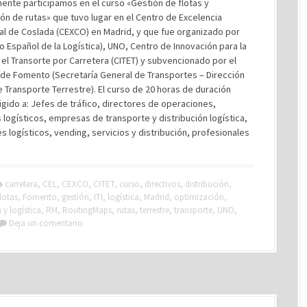
ente participamos en el curso «Gestión de flotas y
ón de rutas» que tuvo lugar en el Centro de Excelencia
al de Coslada (CEXCO) en Madrid, y que fue organizado por
o Español de la Logística), UNO, Centro de Innovación para la
y el Transorte por Carretera (CITET) y subvencionado por el
 de Fomento (Secretaría General de Transportes – Dirección
 Transporte Terrestre). El curso de 20 horas de duración
igido a: Jefes de tráfico, directores de operaciones,
 logísticos, empresas de transporte y distribución logística,
 logísticos, vending, servicios y distribución, profesionales
carretera
,
CEL
,
CEXCO
,
CITET
,
curso
,
directivos
,
distribución
,
flotas
,
Fomento
,
gestión
,
ITI
,
logística
,
Madrid
,
optimización
,
y logística
,
RM
,
RoutingMaps
,
rutas
,
terrestre
,
transporte
,
UNO
,
Deja un comentario