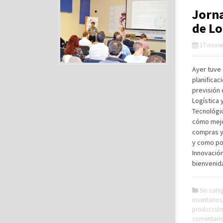
Jorna
de Lo
17 novie
Ayer tuve 
planificac
previsión
Logística 
Tecnológic
cómo mejor
compras y
y como pod
Innovación
bienvenida
Sin cate
inventarios
producció
comentari