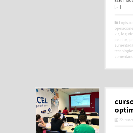
Este mode
[…]
Logístic
operacione
VR
,
logísti
pedidos
,
p
aumentad
tecnología
comentari
curso
optim
22 marzo