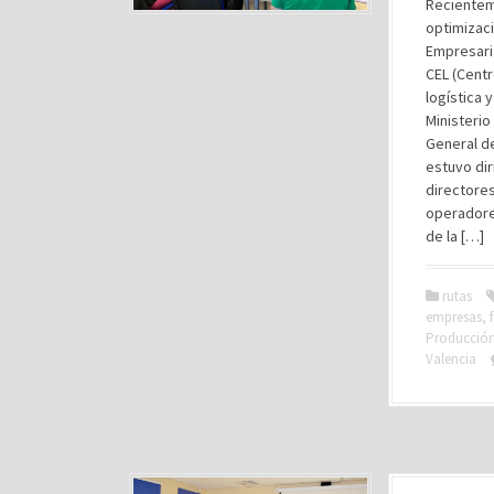
Recientem
optimizaci
Empresari
CEL (Centr
logística 
Ministerio
General de
estuvo dir
directores
operadores
de la […]
rutas
empresas
,
Producción 
Valencia