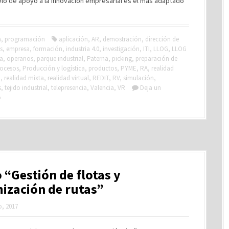
lo de apoyo a la innovación empresarial es el más adaptado
a
,
programación
aplicación
,
AR
,
demostración
,
dirección de
s
,
empresa
,
formación
,
industria 4.0
,
investigación
,
ITI
,
LLOG
,
LLOG
ca
,
operarios
,
parque industrial
,
Paterna
,
picking
,
preparación de
rocesos
,
Producción y logística
,
productos
,
PYME
,
RA
,
realidad
a
,
realidad mixta
,
realidad virtual
,
REDIT
,
RV
,
simulación
,
s
,
tejido industrial
,
telepresencia
,
Valencia
,
VR
Deja un
o
 “Gestión de flotas y
ización de rutas”
, 2017