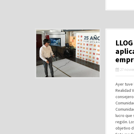
LLOG 
aplic
empr
27 novie
Ayer tuve 
Realidad V
consejero
Comunidad 
Comunidad 
lucro que 
región. Lo
objetivo d