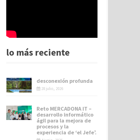
lo más reciente
desconexión profunda
28 julio, 2026
Reto MERCADONA IT –
desarrollo informático
ágil para la mejora de
procesos y la
experiencia de ‘el Jefe’.