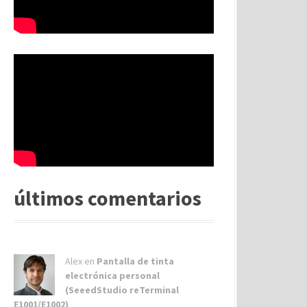
últimos comentarios
Alex
en
Pantalla de tinta
electrónica personal
(SeeedStudio reTerminal
E1001/E1002)