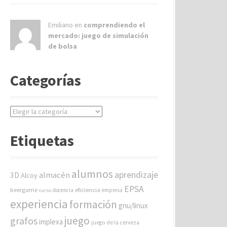
Emiliano en
comprendiendo el
mercado: juego de simulación
de bolsa
Categorías
C
a
t
Etiquetas
e
g
o
alumnos
aprendizaje
almacén
r
3D
Alcoy
í
EPSA
beergame
eficiencia
docencia
empresa
curso
a
experiencia
formación
gnu/linux
s
juego
grafos
implexa
juego de la cerveza