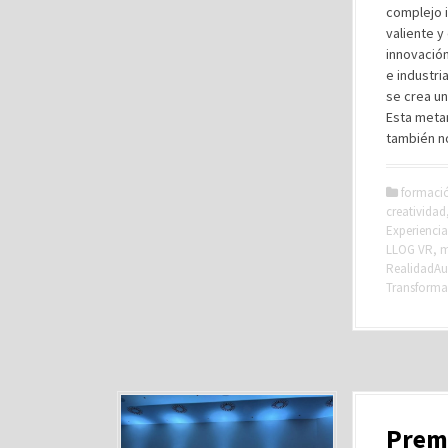
complejo i
valiente y
innovación
e industri
se crea un
Esta metam
también no
formaci
creatividad
Experiencia
LLOG VR
,
m
RealidadA
Transforma
Premi