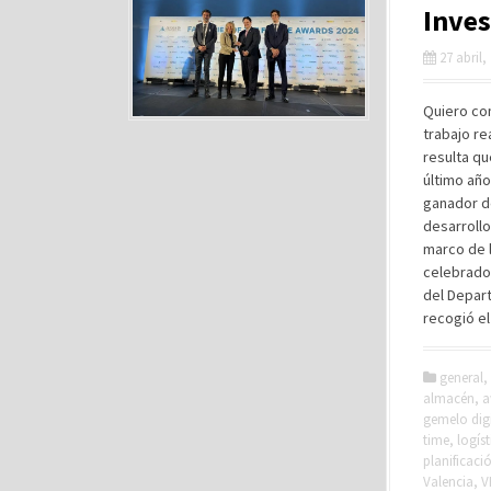
Inves
27 abril,
Quiero com
trabajo re
resulta qu
último año
ganador de
desarrollo
marco de 
celebrado 
del Depart
recogió el
general
,
almacén
,
a
gemelo digi
time
,
logíst
planificaci
Valencia
,
V