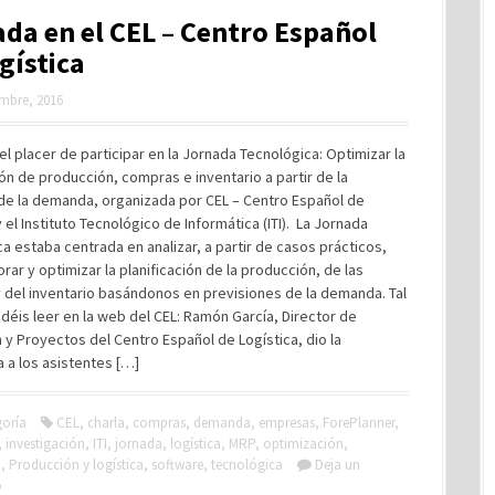
da en el CEL – Centro Español
gística
mbre, 2016
el placer de participar en la Jornada Tecnológica: Optimizar la
ión de producción, compras e inventario a partir de la
 de la demanda, organizada por CEL – Centro Español de
y el Instituto Tecnológico de Informática (ITI). La Jornada
a estaba centrada en analizar, a partir de casos prácticos,
ar y optimizar la planificación de la producción, de las
 del inventario basándonos en previsiones de la demanda. Tal
éis leer en la web del CEL: Ramón García, Director de
 y Proyectos del Centro Español de Logística, dio la
 a los asistentes […]
goría
CEL
,
charla
,
compras
,
demanda
,
empresas
,
ForePlanner
,
,
investigación
,
ITI
,
jornada
,
logística
,
MRP
,
optimización
,
n
,
Producción y logística
,
software
,
tecnológica
Deja un
o