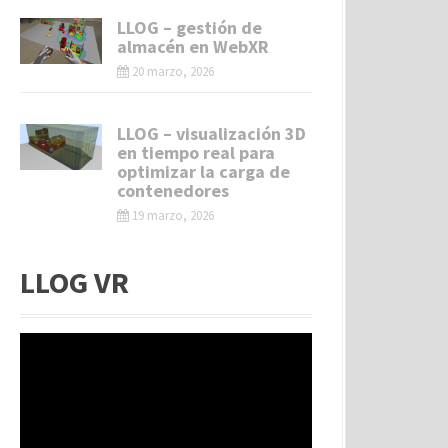
LLOG – gestión de
almacén en WebXR
20 marzo, 2026
LLOG – visualización 3D
en tiempo real para
optimizar la carga de
contenedores
19 marzo, 2026
LLOG VR