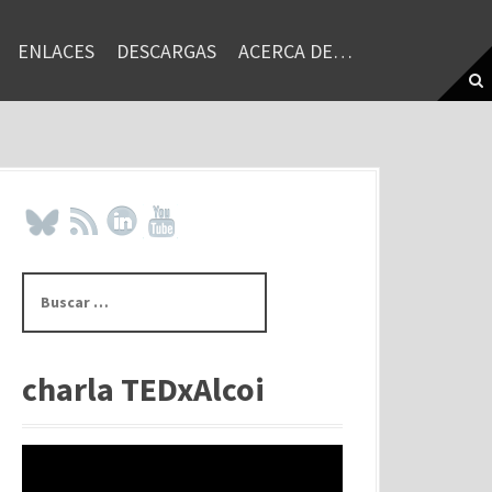
ENLACES
DESCARGAS
ACERCA DE…
B
u
s
c
a
charla TEDxAlcoi
r
: