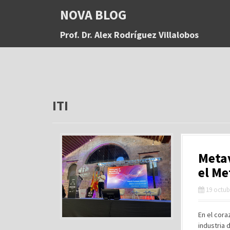
S
NOVA BLOG
a
l
Prof. Dr. Alex Rodríguez Villalobos
t
a
r
a
l
c
o
ITI
n
t
e
n
Metav
i
d
el Me
o
19 octub
En el cora
industria 