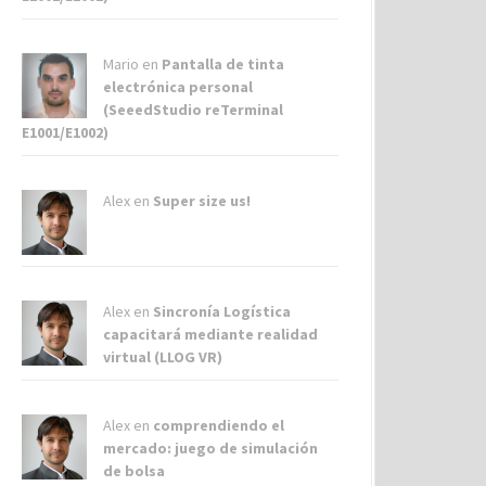
Mario en
Pantalla de tinta
electrónica personal
(SeeedStudio reTerminal
E1001/E1002)
Alex
en
Super size us!
Alex
en
Sincronía Logística
capacitará mediante realidad
virtual (LLOG VR)
Alex
en
comprendiendo el
mercado: juego de simulación
de bolsa