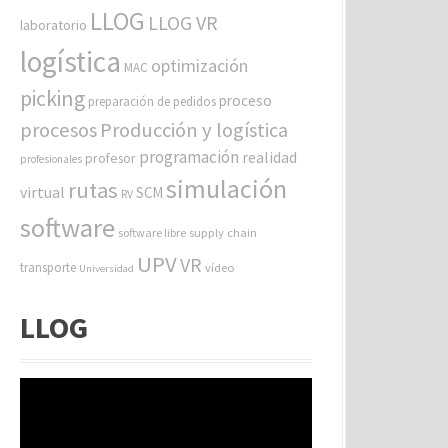
LLOG
LLOG VR
laboratorio
logística
optimización
MAC
picking
proceso
preparación de pedidos
procesos
Producción y logística
programación
realidad
profesor
profesionales
simulación
rutas
virtual
SCM
RV
software
software libre
supply chain
UPV
VR
transporte
vídeo
Universidad
LLOG