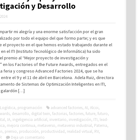
tigación y Desarrollo
 2024
partir mi alegría y una enorme satisfacción por el gran
alizado por todo el equipo del que formo parte; y es que
e el proyecto en el que hemos estado trabajando durante el
 en el ITI (Instituto Tecnológico de Informática) ha sido
l premio al “Mejor proyecto de investigación y
” en los Factories of the Future Awards, entregados en el
la feria y congreso Advanced Factories 2024, que se ha
entre el 9 y el 11 de abril en Barcelona. Adela Ruiz, directora
amento de Sistemas de Optimización Inteligentes en ITI,
 galardón […]
Logística
,
programación
advanced factories
,
AI
,
Alcoi
,
wards
,
desarrollo
,
digital twin
,
factorias
,
factories
,
future
,
futuro
,
tal
,
IA
,
ingeligencia artificial
,
inventario
,
investigación
,
ITI
,
lead-
ica
,
mejora continua
,
metaverso
,
metaverso industrial
,
Paterna
,
ón
,
premio
,
producción
,
productividad
,
realidad virtual
,
RV
,
R
Deja un comentario