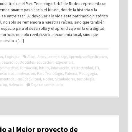
ndustrial en el Parc Tecnològic Urbà de Rodes representa un
 emocionante paso hacia el futuro, donde la historia y la
 se entrelazan. Al devolver a la vida este patrimonio histórico
al, no solo se rememora a nuestras raíces, sino que también
 espacio para el desarrollo y el aprendizaje en la era digital.
orfosis no solo revitalizará la economía local, sino que
s invita a […]
ón
,
Logística
Alcoi
,
Alcoy
,
aprendizaje
,
AprendizajeSignificativo
,
,
desarrollo
,
Docentes
,
educación
,
experiencia
,
sInmersivas
,
formación
,
futuro
,
innovación
,
Interactividad
,
ITI
,
etaverso
,
motivación
,
Parc Tecnològic
,
Paterna
,
Pedagogía
,
umentada
,
RealidadVirtual
,
Rodes
,
Simuladores
,
tecnología
,
ción
,
Valencia
Deja un comentario
o al Mejor proyecto de