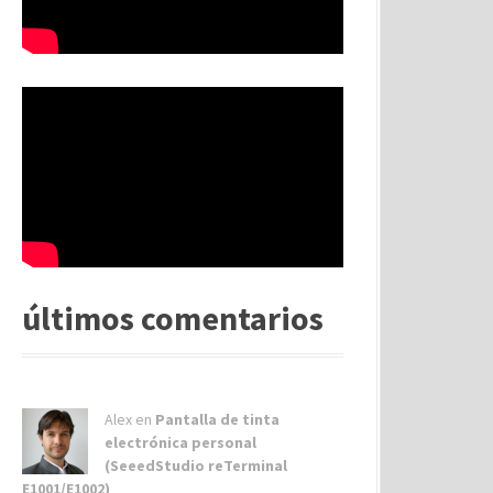
últimos comentarios
Alex
en
Pantalla de tinta
electrónica personal
(SeeedStudio reTerminal
E1001/E1002)