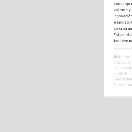
complejo i
valiente y
innovación
e industri
se crea un
Esta metam
también no
formaci
creatividad
Experiencia
LLOG VR
,
m
RealidadA
Transforma