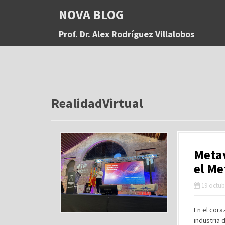
S
NOVA BLOG
a
l
Prof. Dr. Alex Rodríguez Villalobos
t
a
r
a
l
c
o
RealidadVirtual
n
t
e
n
Metav
i
d
el Me
o
19 octub
En el cora
industria 