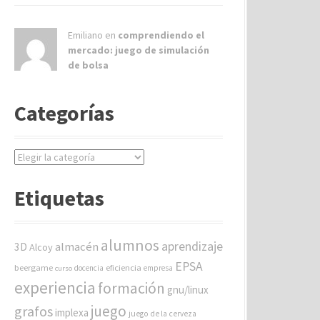
Emiliano en
comprendiendo el
mercado: juego de simulación
de bolsa
Categorías
C
a
t
Etiquetas
e
g
o
alumnos
aprendizaje
almacén
r
3D
Alcoy
í
EPSA
beergame
eficiencia
docencia
empresa
curso
a
experiencia
formación
gnu/linux
s
juego
grafos
implexa
juego de la cerveza