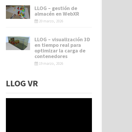
LLOG – gestión de
almacén en WebXR
20 marzo, 2026
LLOG – visualización 3D
en tiempo real para
optimizar la carga de
contenedores
19 marzo, 2026
LLOG VR