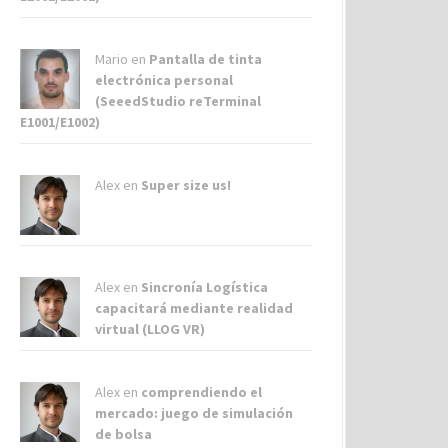
Mario en
Pantalla de tinta
electrónica personal
(SeeedStudio reTerminal
E1001/E1002)
Alex
en
Super size us!
Alex
en
Sincronía Logística
capacitará mediante realidad
virtual (LLOG VR)
Alex
en
comprendiendo el
mercado: juego de simulación
de bolsa