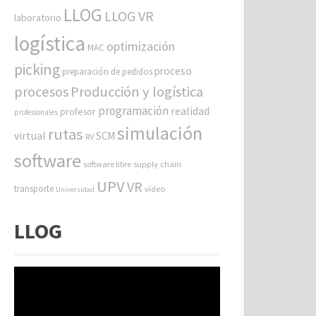
LLOG
LLOG VR
laboratorio
logística
optimización
MAC
picking
proceso
preparación de pedidos
procesos
Producción y logística
programación
realidad
profesor
profesionales
simulación
rutas
virtual
SCM
RV
software
software libre
supply chain
UPV
VR
transporte
vídeo
Universidad
LLOG