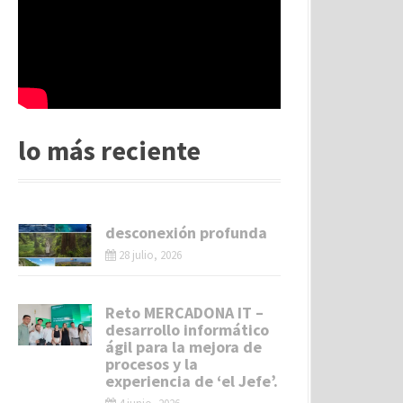
lo más reciente
desconexión profunda
28 julio, 2026
Reto MERCADONA IT –
desarrollo informático
ágil para la mejora de
procesos y la
experiencia de ‘el Jefe’.