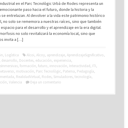
ndustrial en el Parc Tecnològic Urbà de Rodes representa un
 emocionante paso hacia el futuro, donde la historia y la
 se entrelazan. Al devolver a la vida este patrimonio histórico
al, no solo se rememora a nuestras raíces, sino que también
 espacio para el desarrollo y el aprendizaje en la era digital.
orfosis no solo revitalizará la economía local, sino que
s invita a […]
ón
,
Logística
Alcoi
,
Alcoy
,
aprendizaje
,
AprendizajeSignificativo
,
,
desarrollo
,
Docentes
,
educación
,
experiencia
,
sInmersivas
,
formación
,
futuro
,
innovación
,
Interactividad
,
ITI
,
etaverso
,
motivación
,
Parc Tecnològic
,
Paterna
,
Pedagogía
,
umentada
,
RealidadVirtual
,
Rodes
,
Simuladores
,
tecnología
,
ción
,
Valencia
Deja un comentario