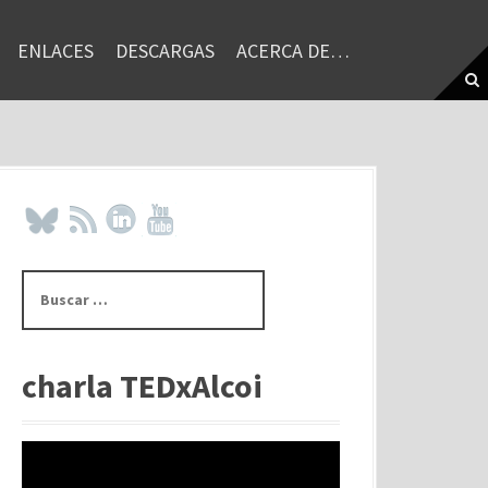
ENLACES
DESCARGAS
ACERCA DE…
B
u
s
c
a
charla TEDxAlcoi
r
: