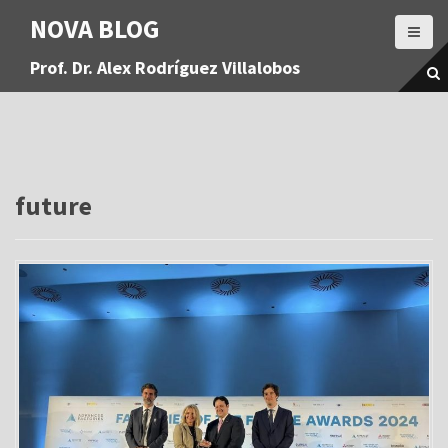
S
NOVA BLOG
a
l
Prof. Dr. Alex Rodríguez Villalobos
t
a
r
a
l
c
o
future
n
t
e
n
i
d
o