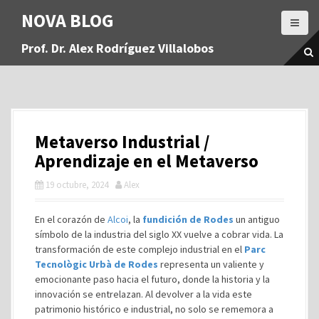
S
NOVA BLOG
a
l
Prof. Dr. Alex Rodríguez Villalobos
t
a
r
a
l
c
Metaverso Industrial /
o
n
Aprendizaje en el Metaverso
t
19 octubre, 2024
Alex
e
n
i
En el corazón de
Alcoi
, la
fundición de Rodes
un antiguo
d
símbolo de la industria del siglo XX vuelve a cobrar vida. La
o
transformación de este complejo industrial en el
Parc
Tecnològic Urbà de Rodes
representa un valiente y
emocionante paso hacia el futuro, donde la historia y la
innovación se entrelazan. Al devolver a la vida este
patrimonio histórico e industrial, no solo se rememora a