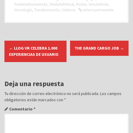
RealidadAumentada
,
RealidadVirtual
,
Rodes
,
Simuladores
,
tecnología
,
Transformación
,
Valencia
enlace permanente
N
←
LLOG VR CELEBRA 1.000
THE GRAND CARGO JOB
→
a
EXPERIENCIAS DE USUARIO
v
e
g
Deja una respuesta
a
c
Tu dirección de correo electrónico no será publicada.
Los campos
obligatorios están marcados con
*
i
ó
Comentario
*
n
d