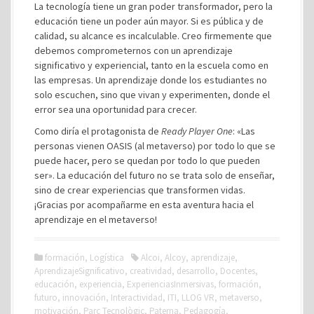
La tecnología tiene un gran poder transformador, pero la
educación tiene un poder aún mayor. Si es pública y de
calidad, su alcance es incalculable. Creo firmemente que
debemos comprometernos con un aprendizaje
significativo y experiencial, tanto en la escuela como en
las empresas. Un aprendizaje donde los estudiantes no
solo escuchen, sino que vivan y experimenten, donde el
error sea una oportunidad para crecer.
Como diría el protagonista de
Ready Player One
: «Las
personas vienen OASIS (al metaverso) por todo lo que se
puede hacer, pero se quedan por todo lo que pueden
ser». La educación del futuro no se trata solo de enseñar,
sino de crear experiencias que transformen vidas.
¡Gracias por acompañarme en esta aventura hacia el
aprendizaje en el metaverso!
formación
,
Logística
Alcoi
,
Alcoy
,
aprendizaje
,
AprendizajeSignificativo
,
creatividad
,
desarrollo
,
Docentes
,
educación
,
experiencia
,
ExperienciasInmersivas
,
formación
,
futuro
,
innovación
,
Interactividad
,
ITI
,
LLOG VR
,
metaverso
,
motivación
,
Parc Tecnològic
,
Paterna
,
Pedagogía
,