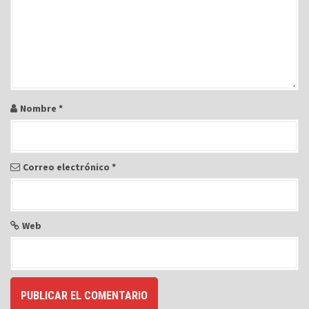
e
e
n
t
r
a
Nombre
*
d
a
s
Correo electrónico
*
Web