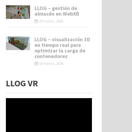
LLOG – gestión de
almacén en WebXR
20 marzo, 2026
LLOG – visualización 3D
en tiempo real para
optimizar la carga de
contenedores
19 marzo, 2026
LLOG VR