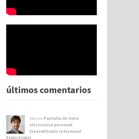
últimos comentarios
Alex
en
Pantalla de tinta
electrónica personal
(SeeedStudio reTerminal
E1001/E1002)