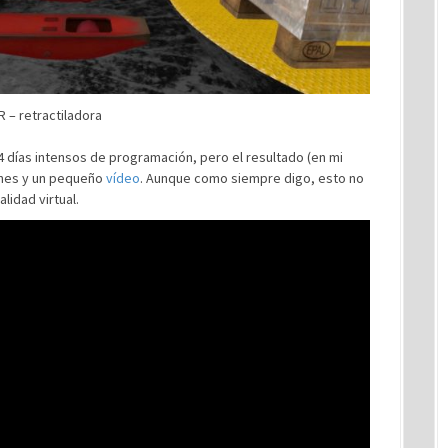
 – retractiladora
 días intensos de programación, pero el resultado (en mi
enes y un pequeño
vídeo
. Aunque como siempre digo, esto no
lidad virtual.