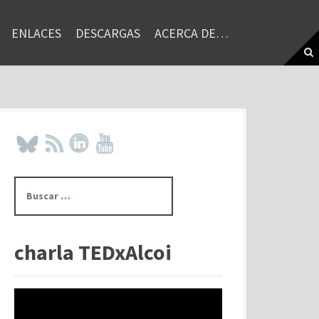
ENLACES
DESCARGAS
ACERCA DE…
B
u
s
c
a
charla TEDxAlcoi
r
: