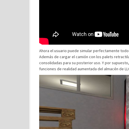
Ahora el usuario puede simular perfectamente todo
Además de cargar el camión con los palets retracti
consolidadas para su posterior uso. Y por supuesto,
funciones de realidad aumentada del almacén de LL