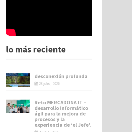
lo más reciente
desconexión profunda
28 julio, 2026
Reto MERCADONA IT –
desarrollo informático
ágil para la mejora de
procesos y la
experiencia de ‘el Jefe’.