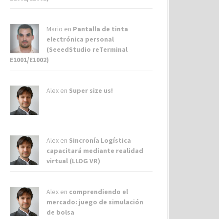
Mario en
Pantalla de tinta
electrónica personal
(SeeedStudio reTerminal
E1001/E1002)
Alex
en
Super size us!
Alex
en
Sincronía Logística
capacitará mediante realidad
virtual (LLOG VR)
Alex
en
comprendiendo el
mercado: juego de simulación
de bolsa