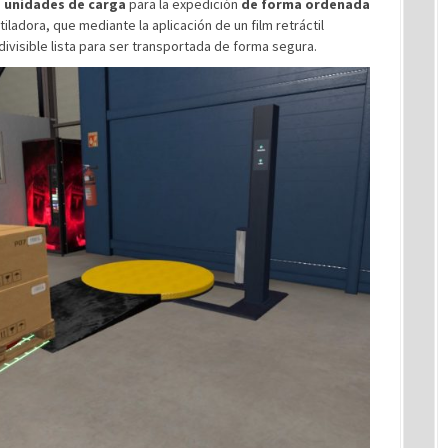
n
unidades de carga
para la expedición
de forma ordenada
actiladora, que mediante la aplicación de un film retráctil
ivisible lista para ser transportada de forma segura.