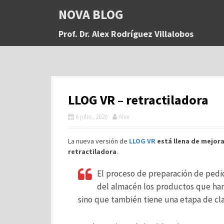
S
NOVA BLOG
a
l
Prof. Dr. Alex Rodríguez Villalobos
t
a
r
a
l
c
LLOG VR – retractiladora
o
n
6 julio, 2020
Alex
t
e
n
La nueva versión de
LLOG VR
está llena de mejor
i
retractiladora
.
d
o
El proceso de preparación de pedid
del almacén los productos que han 
sino que también tiene una etapa de clas