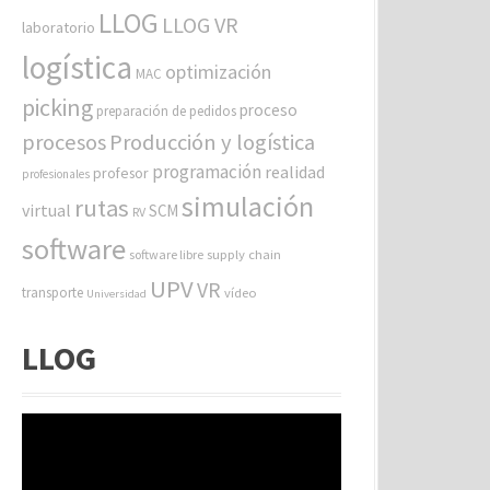
LLOG
LLOG VR
laboratorio
logística
optimización
MAC
picking
proceso
preparación de pedidos
procesos
Producción y logística
programación
realidad
profesor
profesionales
simulación
rutas
virtual
SCM
RV
software
software libre
supply chain
UPV
VR
transporte
vídeo
Universidad
LLOG