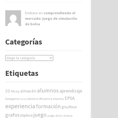
Emiliano en
comprendiendo el
mercado: juego de simulación
de bolsa
Categorías
C
a
t
Etiquetas
e
g
o
alumnos
aprendizaje
almacén
r
3D
Alcoy
í
EPSA
beergame
eficiencia
docencia
empresa
curso
a
experiencia
formación
gnu/linux
s
juego
grafos
implexa
juego de la cerveza