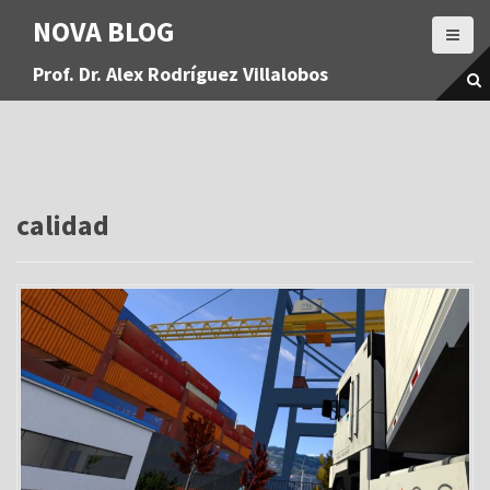
S
NOVA BLOG
a
l
Prof. Dr. Alex Rodríguez Villalobos
t
a
r
a
l
c
o
calidad
n
t
e
n
i
d
o