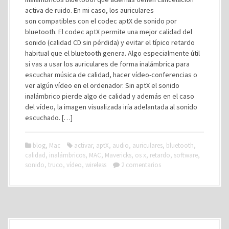
activa de ruido. En mi caso, los auriculares
son compatibles con el codec aptX de sonido por
bluetooth. El codec aptX permite una mejor calidad del
sonido (calidad CD sin pérdida) y evitar el típico retardo
habitual que el bluetooth genera. Algo especialmente útil
si vas a usar los auriculares de forma inalámbrica para
escuchar música de calidad, hacer vídeo-conferencias o
ver algún vídeo en el ordenador. Sin aptX el sonido
inalámbrico pierde algo de calidad y además en el caso
del vídeo, la imagen visualizada iría adelantada al sonido
escuchado. […]
blog
,
Mac
activar
,
aptX
,
audio
,
auriculares
,
bluetooth
,
calidad
,
inalámbricos
,
MAC
,
Mavericks
,
os x
,
retardo
,
software
,
sonido
,
truco
,
vídeo
,
wireless
2 comentarios