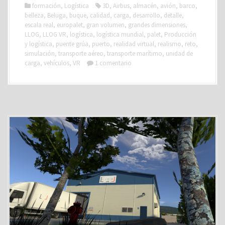
formación
,
Logística
3D
,
Airbus
,
almacén
,
avión
,
barco
,
belleza
,
Beluga
,
buque
,
calidad
,
carga
,
desarrollo
,
detalle
,
escala real
,
europalet
,
gran volumen
,
grandes dimensiones
,
LLOG
,
LLOG VR
,
logística
,
logística mundial
,
palet
,
Producción
y logística
,
puente grúa
,
puerto
,
realidad virtual
,
realismo
,
reto
,
simulación
,
transporte aéreo
,
transporte marítimo
,
unidad de
carga
,
vehículos
,
VR
1 comentario