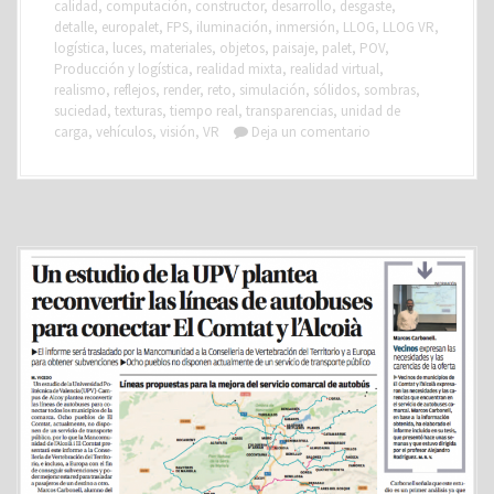
calidad
,
computación
,
constructor
,
desarrollo
,
desgaste
,
detalle
,
europalet
,
FPS
,
iluminación
,
inmersión
,
LLOG
,
LLOG VR
,
logística
,
luces
,
materiales
,
objetos
,
paisaje
,
palet
,
POV
,
Producción y logística
,
realidad mixta
,
realidad virtual
,
realismo
,
reflejos
,
render
,
reto
,
simulación
,
sólidos
,
sombras
,
suciedad
,
texturas
,
tiempo real
,
transparencias
,
unidad de
carga
,
vehículos
,
visión
,
VR
Deja un comentario