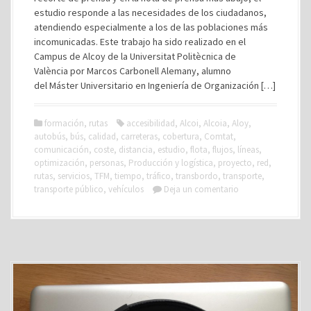
estudio responde a las necesidades de los ciudadanos,
atendiendo especialmente a los de las poblaciones más
incomunicadas. Este trabajo ha sido realizado en el
Campus de Alcoy de la Universitat Politècnica de
València por Marcos Carbonell Alemany, alumno
del Máster Universitario en Ingeniería de Organización […]
formación
,
rutas
accesibilidad
,
Alcoi
,
Alcoia
,
Aloy
,
autobús
,
bús
,
calidad
,
carreteras
,
cobertura
,
Comtat
,
comunicación
,
coste
,
distancia
,
estudio
,
flota
,
flujos
,
líneas
,
optimización
,
personas
,
Producción y logística
,
proyecto
,
red
,
rutas
,
servicios
,
TFM
,
tiempo
,
tráfico
,
transbordo
,
transporte
,
transporte público
,
vehículos
Deja un comentario