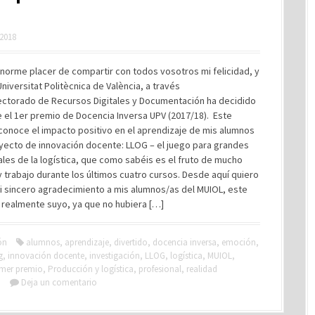
 2018
norme placer de compartir con todos vosotros mi felicidad, y
Universitat Politècnica de València, a través
rectorado de Recursos Digitales y Documentación ha decidido
 el 1er premio de Docencia Inversa UPV (2017/18). Este
conoce el impacto positivo en el aprendizaje de mis alumnos
oyecto de innovación docente: LLOG – el juego para grandes
les de la logística, que como sabéis es el fruto de mucho
 trabajo durante los últimos cuatro cursos. Desde aquí quiero
i sincero agradecimiento a mis alumnos/as del MUIOL, este
 realmente suyo, ya que no hubiera […]
ón
alumnos
,
aprendizaje
,
divertido
,
docencia inversa
,
emoción
,
g
,
innovación docente
,
investigación
,
LLOG
,
logística
,
MUIOL
,
imer premio
,
Producción y logística
,
profesional
,
realidad
a
Deja un comentario