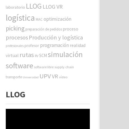
LLOG
LLOG VR
laboratorio
logística
optimización
MAC
picking
proceso
preparación de pedidos
procesos
Producción y logística
programación
realidad
profesor
profesionales
simulación
rutas
virtual
SCM
RV
software
software libre
supply chain
UPV
VR
transporte
vídeo
Universidad
LLOG