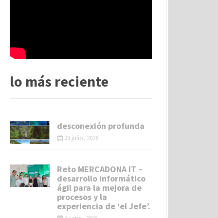
lo más reciente
desconexión profunda
28 julio, 2026
Reto MERCADONA IT –
desarrollo informático
ágil para la mejora de
procesos y la
experiencia de ‘el Jefe’.