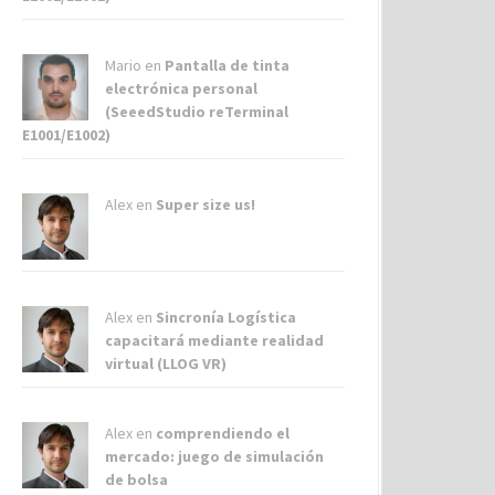
Mario en
Pantalla de tinta
electrónica personal
(SeeedStudio reTerminal
E1001/E1002)
Alex
en
Super size us!
Alex
en
Sincronía Logística
capacitará mediante realidad
virtual (LLOG VR)
Alex
en
comprendiendo el
mercado: juego de simulación
de bolsa