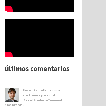
últimos comentarios
Alex
en
Pantalla de tinta
electrónica personal
(SeeedStudio reTerminal
E1001/E1002)