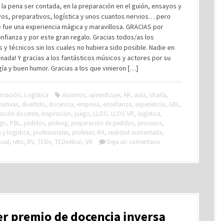
la pena ser contada, en la preparación en el guión, ensayos y
os, preparativos, logística y unos cuantos nervios… pero
 fue una experiencia mágica y maravillosa. GRACIAS por
nfianza y por este gran regalo. Gracias todos/as los
s y técnicos sin los cuales no hubiera sido posible. Nadie en
nada! Y gracias a los fantásticos músicos y actores por su
ía y buen humor. Gracias a los que vinieron […]
rmación
,
Logística
alumnos
,
aprendizaje
,
AR
,
aula
,
charla
,
sitivas
,
divertido
,
docencia
,
empresa
,
enseñanza
,
experiencia
,
GBL
,
ación docente
,
inspiración
,
juego
,
LLOG
,
LLOG VR
,
logística
,
go
,
PBL
,
pedidos
,
picking
,
preparación de pedidos
,
procesos
,
y logística
,
profesionales
,
profesor
,
RA
,
realidad aumentada
,
tual
,
reto
,
RV
,
TEDx
,
TEDxAlcoi
,
VR
Deja un comentario
r premio de docencia inversa