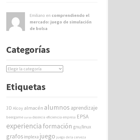
Emiliano en
comprendiendo el
mercado: juego de simulación
de bolsa
Categorías
C
a
t
Etiquetas
e
g
o
alumnos
aprendizaje
almacén
r
3D
Alcoy
í
EPSA
beergame
eficiencia
docencia
empresa
curso
a
experiencia
formación
gnu/linux
s
juego
grafos
implexa
juego de la cerveza