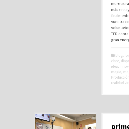
mereciera 
más ensay
finalmente
vuestra co
voluntario
TED cobra 
gran energ
blog
,
fo
clase
,
diapo
idea
,
innov
magia
,
ma
Producción 
realidad vir
prime