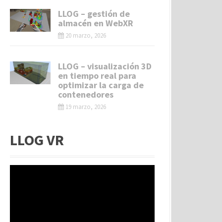
LLOG – gestión de
almacén en WebXR
20 marzo, 2026
LLOG – visualización 3D
en tiempo real para
optimizar la carga de
contenedores
19 marzo, 2026
LLOG VR