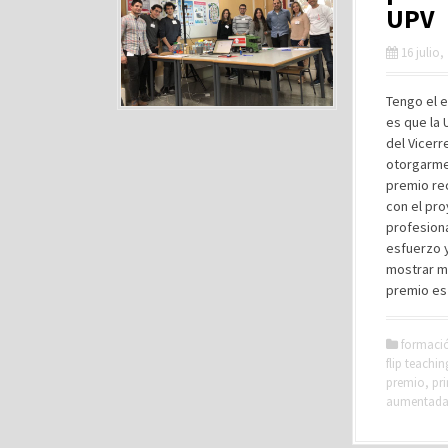
UPV
16 julio,
Tengo el e
es que la 
del Vicer
otorgarme
premio re
con el pr
profesiona
esfuerzo y
mostrar m
premio es
formaci
flip teachin
premio
,
pr
aumentad