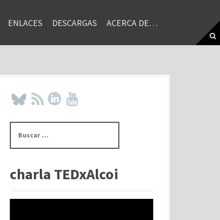
ENLACES
DESCARGAS
ACERCA DE…
B
u
s
c
a
charla TEDxAlcoi
r
: