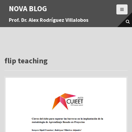
S
NOVA BLOG
a
l
Prof. Dr. Alex Rodríguez Villalobos
t
a
r
a
l
c
o
flip teaching
n
t
e
n
i
d
o