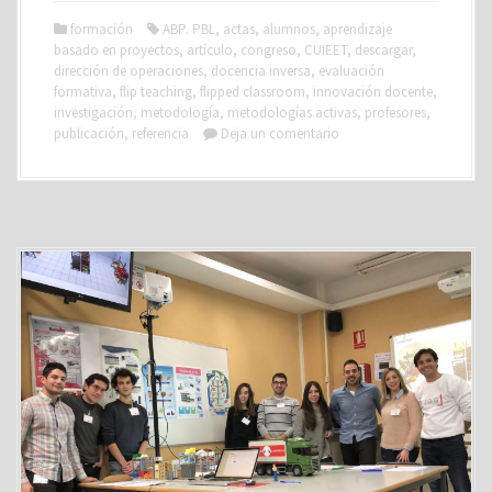
formación
ABP. PBL
,
actas
,
alumnos
,
aprendizaje
basado en proyectos
,
artículo
,
congreso
,
CUIEET
,
descargar
,
dirección de operaciones
,
docencia inversa
,
evaluación
formativa
,
flip teaching
,
flipped classroom
,
innovación docente
,
investigación
,
metodología
,
metodologías activas
,
profesores
,
publicación
,
referencia
Deja un comentario