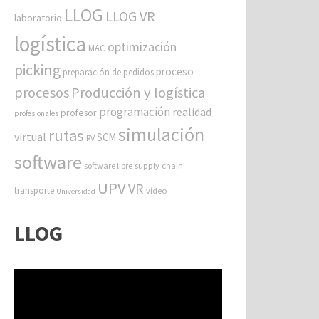
LLOG
LLOG VR
laboratorio
logística
optimización
MAC
picking
proceso
preparación de pedidos
procesos
Producción y logística
programación
realidad
profesor
profesionales
simulación
rutas
virtual
SCM
RV
software
software libre
supply chain
UPV
VR
transporte
vídeo
Universidad
LLOG