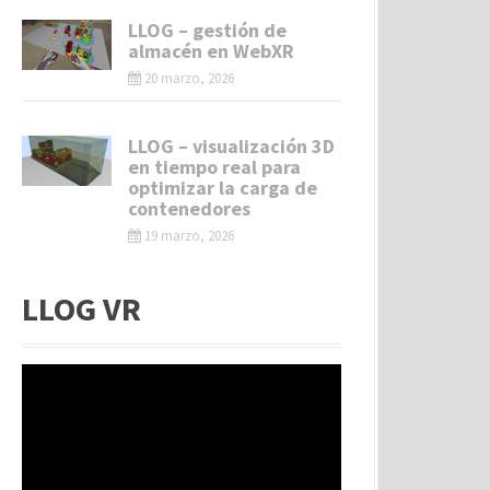
LLOG – gestión de
almacén en WebXR
20 marzo, 2026
LLOG – visualización 3D
en tiempo real para
optimizar la carga de
contenedores
19 marzo, 2026
LLOG VR