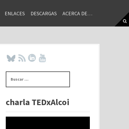
ENLACES
DESCARGAS
ACERCA DE…
B
u
s
c
a
charla TEDxAlcoi
r
: