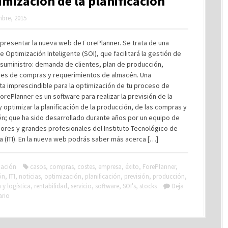
imización de la planificación
mbre, 2015
presentar la nueva web de ForePlanner. Se trata de una
e Optimización Inteligente (SOI), que facilitará la gestión de
suministro: demanda de clientes, plan de producción,
es de compras y requerimientos de almacén. Una
a imprescindible para la optimización de tu proceso de
orePlanner es un software para realizar la previsión de la
optimizar la planificación de la producción, de las compras y
n; que ha sido desarrollado durante años por un equipo de
ores y grandes profesionales del Instituto Tecnológico de
a (ITI). En la nueva web podrás saber más acerca […]
ación
casos
,
compras
,
costes
,
empresa
,
éxito
,
ForePlanner
,
ón
,
ITI
,
noticias
,
optimización
,
planificación
,
previsión
,
producción
,
y logística
,
rentabilidad
,
servicio
,
software
,
SOI's
,
stocks
Deja
ario