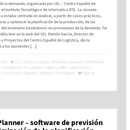
 de la demanda, organizada por CEL – Centro Español de
y el Instituto Tecnológico de Informática (ITI). La Jornada
a estaba centrada en analizar, a partir de casos prácticos,
ar y optimizar la planificación de la producción, de las
 del inventario basándonos en previsiones de la demanda. Tal
éis leer en la web del CEL: Ramón García, Director de
 y Proyectos del Centro Español de Logística, dio la
 a los asistentes […]
goría
CEL
,
charla
,
compras
,
demanda
,
empresas
,
ForePlanner
,
,
investigación
,
ITI
,
jornada
,
logística
,
MRP
,
optimización
,
n
,
Producción y logística
,
software
,
tecnológica
Deja un
o
lanner – software de previsión