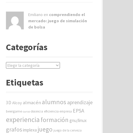
Emiliano en
comprendiendo el
mercado: juego de simulación
de bolsa
Categorías
C
a
t
Etiquetas
e
g
o
alumnos
aprendizaje
almacén
r
3D
Alcoy
í
EPSA
beergame
eficiencia
docencia
empresa
curso
a
experiencia
formación
gnu/linux
s
juego
grafos
implexa
juego de la cerveza