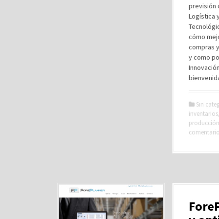
previsión
Logística 
Tecnológic
cómo mejor
compras y
y como pod
Innovación
bienvenida
Sin cate
inventarios
producció
comentari
ForeP