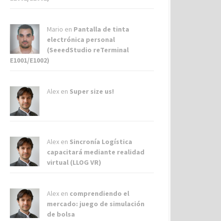
Mario en
Pantalla de tinta
electrónica personal
(SeeedStudio reTerminal
E1001/E1002)
Alex
en
Super size us!
Alex
en
Sincronía Logística
capacitará mediante realidad
virtual (LLOG VR)
Alex
en
comprendiendo el
mercado: juego de simulación
de bolsa