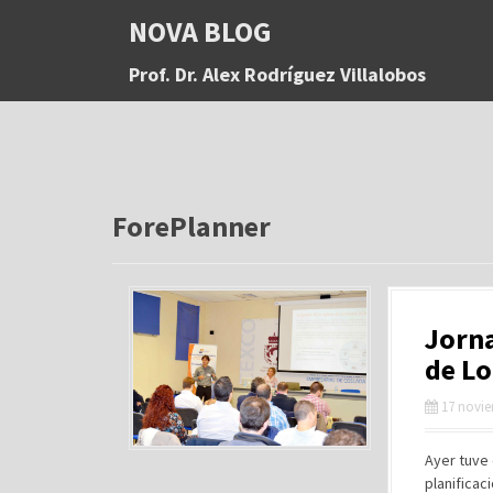
S
NOVA BLOG
a
l
Prof. Dr. Alex Rodríguez Villalobos
t
a
r
a
l
c
o
ForePlanner
n
t
e
n
Jorna
i
d
de Lo
o
17 novie
Ayer tuve 
planificac