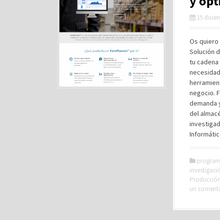
y opt
15 dicie
Os quiero 
Solución d
tu cadena 
necesidad
herramient
negocio. F
demanda y 
del almacé
investigad
Informátic
program
investigaci
Producción 
un coment