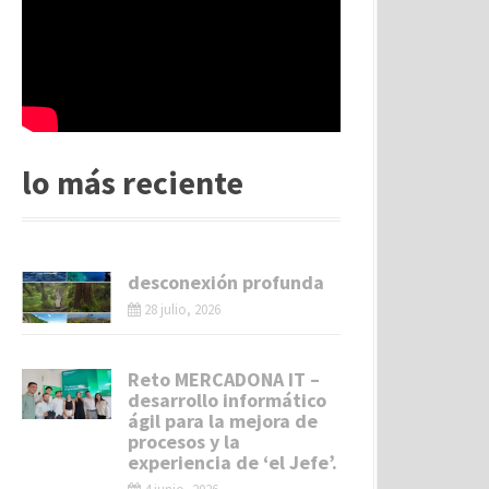
lo más reciente
desconexión profunda
28 julio, 2026
Reto MERCADONA IT –
desarrollo informático
ágil para la mejora de
procesos y la
experiencia de ‘el Jefe’.