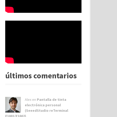
últimos comentarios
Alex
en
Pantalla de tinta
electrónica personal
(SeeedStudio reTerminal
E1001/E1002)