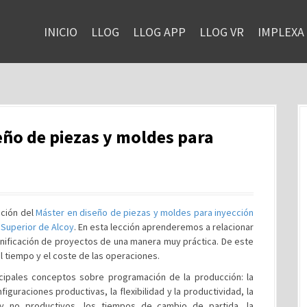
INICIO
LLOG
LLOG APP
LLOG VR
IMPLEXA
seño de piezas y moldes para
ición del
Máster en diseño de piezas y moldes para inyección
 Superior de Alcoy
. En esta lección aprenderemos a relacionar
anificación de proyectos de una manera muy práctica. De este
 tiempo y el coste de las operaciones.
ncipales conceptos sobre programación de la producción: la
iguraciones productivas, la flexibilidad y la productividad, la
 y no productivos, los tiempos de cambio de partida, la