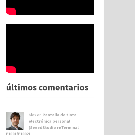
últimos comentarios
Alex
en
Pantalla de tinta
electrónica personal
(SeeedStudio reTerminal
E1001/E1002)