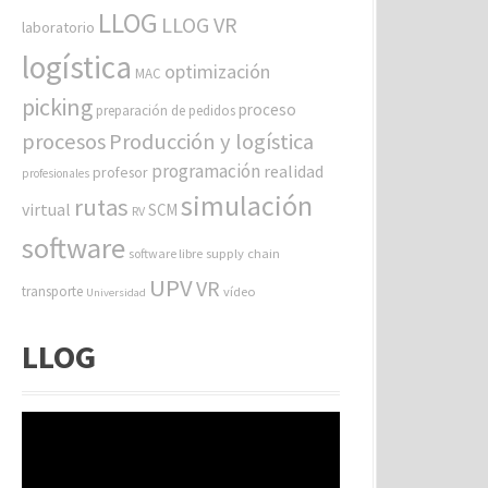
LLOG
LLOG VR
laboratorio
logística
optimización
MAC
picking
proceso
preparación de pedidos
procesos
Producción y logística
programación
realidad
profesor
profesionales
simulación
rutas
virtual
SCM
RV
software
software libre
supply chain
UPV
VR
transporte
vídeo
Universidad
LLOG