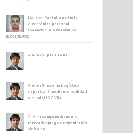
Mario en
Pantalla de tinta
electrónica personal
(SeeedStudio reTerminal
E1001/E1002)
Alex
en
Super size us!
Alex
en
Sincronía Logística
capacitará mediante realidad
virtual (LLOG VR)
Alex
en
comprendiendo el
mercado: juego de simulación
de bolsa