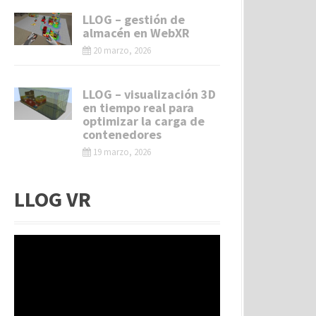
LLOG – gestión de
almacén en WebXR
20 marzo, 2026
LLOG – visualización 3D
en tiempo real para
optimizar la carga de
contenedores
19 marzo, 2026
LLOG VR