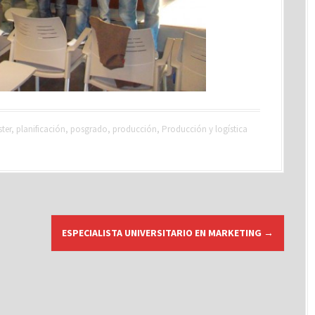
ter
,
planificación
,
posgrado
,
producción
,
Producción y logística
ESPECIALISTA UNIVERSITARIO EN MARKETING
→