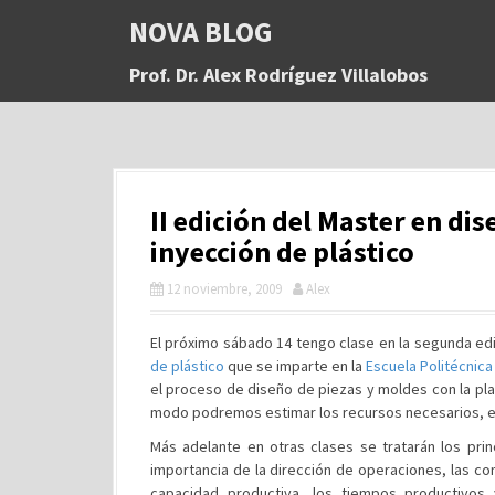
S
NOVA BLOG
a
l
Prof. Dr. Alex Rodríguez Villalobos
t
a
r
a
l
c
II edición del Master en di
o
n
inyección de plástico
t
e
12 noviembre, 2009
Alex
n
i
El próximo sábado 14 tengo clase en la segunda ed
d
de plástico
que se imparte en la
Escuela Politécnica
o
el proceso de diseño de piezas y moldes con la pl
modo podremos estimar los recursos necesarios, el
Más adelante en otras clases se tratarán los pri
importancia de la dirección de operaciones, las conf
capacidad productiva, los tiempos productivos