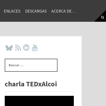
ENLACES
DESCARGAS
ACERCA DE…
B
u
s
c
a
charla TEDxAlcoi
r
: