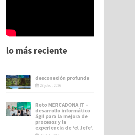
lo más reciente
desconexión profunda
28 julio, 2026
Reto MERCADONA IT –
desarrollo informático
ágil para la mejora de
procesos y la
experiencia de ‘el Jefe’.