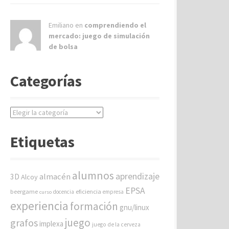
Emiliano en
comprendiendo el
mercado: juego de simulación
de bolsa
Categorías
C
a
t
Etiquetas
e
g
o
alumnos
aprendizaje
almacén
r
3D
Alcoy
í
EPSA
beergame
eficiencia
docencia
empresa
curso
a
experiencia
formación
gnu/linux
s
juego
grafos
implexa
juego de la cerveza