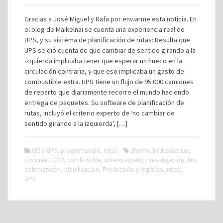
Gracias a José Miguel y Rafa por enviarme esta noticia. En
el blog de Maikelnai se cuenta una experiencia real de
UPS, y su sistema de planificación de rutas: Resulta que
UPS se dió cuenta de que cambiar de sentido girando a la
izquierda implicaba tener que esperar un hueco en la
circulación contraria, y que eso implicaba un gasto de
combustible extra. UPS tiene un flujo de 95.000 camiones
de reparto que diariamente recorre el mundo haciendo
entrega de paquetes. Su software de planificación de
rutas, incluyó el criterio experto de ‘no cambiar de
sentido girando a la izquierda’, […]
GIS y GPS
,
programación
,
rutas
ahorro
,
best practices
,
caso real
,
CO2
,
combustible
,
criterio experto
,
investigación
,
km
,
optimización
,
planificación
,
Producción y logística
,
rutas
,
UPS