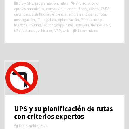
GIS y GPS
,
programación
,
rutas
ahorro
,
Alcoy
,
aprovisionamiento
,
combustible
,
conductores
,
costes
,
CVRP
,
distancias
,
distribución
,
eficiencia
,
empresas
,
España
,
flota
,
investigación
,
ITI
,
logística
,
optimización
,
Producción y
logística
,
routing
,
RoutingMaps
,
rutas
,
software
,
tiempo
,
TSP
,
UPV
,
Valencia
,
vehículos
,
VRP
,
web
1 comentario
UPS y su planificación de rutas
con criterios expertos
17 diciembre, 2007