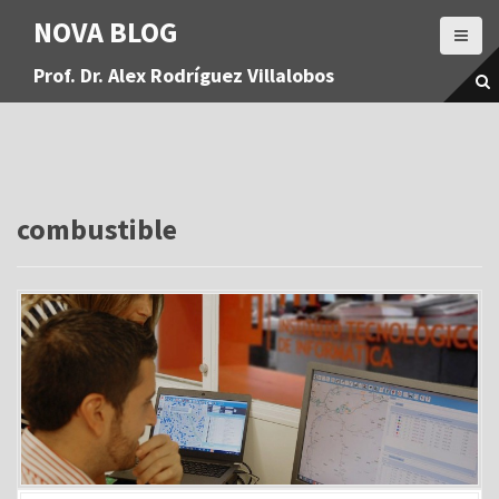
S
NOVA BLOG
a
l
Prof. Dr. Alex Rodríguez Villalobos
t
a
r
a
l
c
o
combustible
n
t
e
n
i
d
o