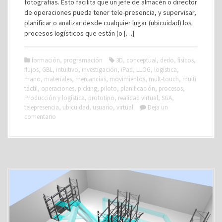
fotografías. Esto facilita que un jefe de almacén o director
de operaciones pueda tener tele-presencia, y supervisar,
planificar o analizar desde cualquier lugar (ubicuidad) los
procesos logísticos que están (o […]
formación
,
programación
3D
,
conceptual
,
dedo
,
físicos
,
flujos
,
GBL
,
intuitivo
,
investigación
,
iPad
,
LLOG
,
logística
,
mano
,
materiales
,
mercancías
,
movimientos
,
mult-touch
,
multi
táctil
,
operaciones
,
picking
,
piloto
,
planificación
,
procesos
,
Producción y logística
,
prototipo
,
realidad virtual
,
SGA
,
telepresencia
,
ubicuidad
,
usuario
,
virtual
Deja un
comentario