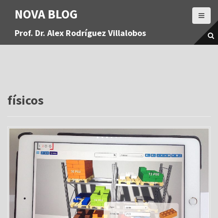
S
NOVA BLOG
a
l
Prof. Dr. Alex Rodríguez Villalobos
t
a
r
a
l
c
o
físicos
n
t
e
n
i
d
o