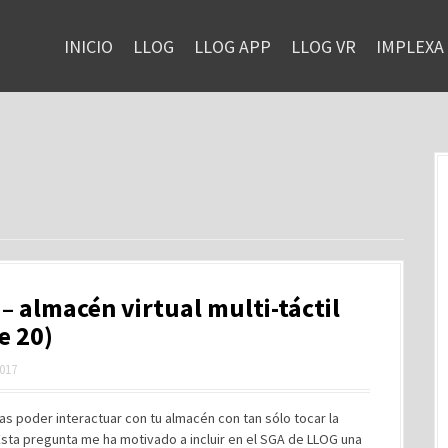
INICIO
LLOG
LLOG APP
LLOG VR
IMPLEXA
– almacén virtual multi-táctil
e 20)
2017
as poder interactuar con tu almacén con tan sólo tocar la
Esta pregunta me ha motivado a incluir en el SGA de LLOG una