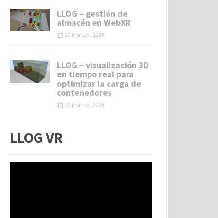
LLOG – gestión de
almacén en WebXR
20 marzo, 2026
LLOG – visualización 3D
en tiempo real para
optimizar la carga de
contenedores
19 marzo, 2026
LLOG VR