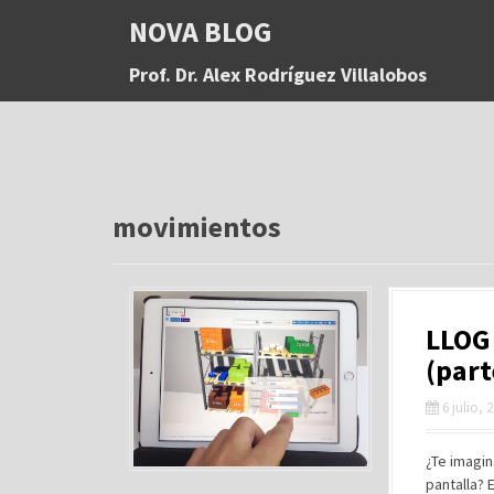
S
NOVA BLOG
a
l
Prof. Dr. Alex Rodríguez Villalobos
t
a
r
a
l
c
o
movimientos
n
t
e
n
LLOG 
i
d
(part
o
6 julio, 
¿Te imagin
pantalla? 