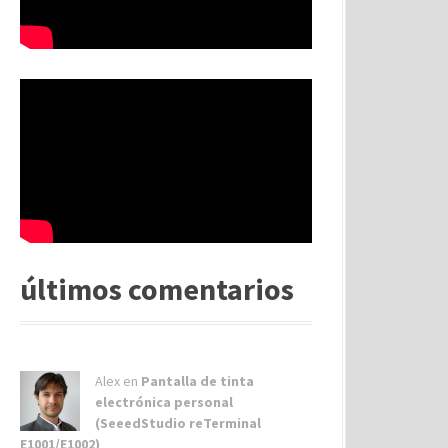
últimos comentarios
Alex
en
Pantalla de tinta
electrónica personal
(SeeedStudio reTerminal
E1001/E1002)