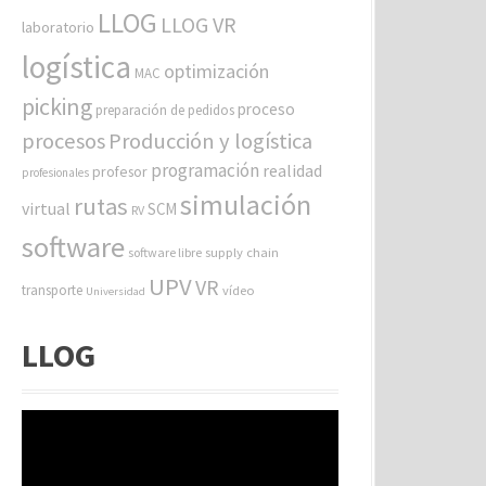
LLOG
LLOG VR
laboratorio
logística
optimización
MAC
picking
proceso
preparación de pedidos
procesos
Producción y logística
programación
realidad
profesor
profesionales
simulación
rutas
virtual
SCM
RV
software
software libre
supply chain
UPV
VR
transporte
vídeo
Universidad
LLOG