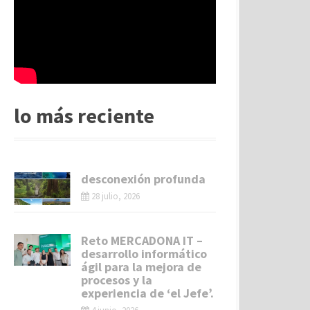
lo más reciente
desconexión profunda
28 julio, 2026
Reto MERCADONA IT –
desarrollo informático
ágil para la mejora de
procesos y la
experiencia de ‘el Jefe’.