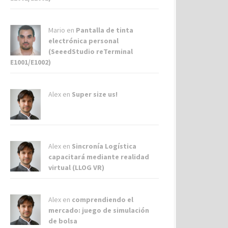
Mario en
Pantalla de tinta
electrónica personal
(SeeedStudio reTerminal
E1001/E1002)
Alex
en
Super size us!
Alex
en
Sincronía Logística
capacitará mediante realidad
virtual (LLOG VR)
Alex
en
comprendiendo el
mercado: juego de simulación
de bolsa