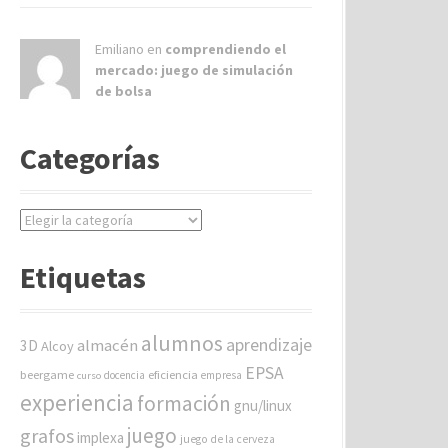
Emiliano en
comprendiendo el
mercado: juego de simulación
de bolsa
Categorías
C
a
t
Etiquetas
e
g
o
alumnos
aprendizaje
almacén
r
3D
Alcoy
í
EPSA
beergame
eficiencia
docencia
empresa
curso
a
experiencia
formación
gnu/linux
s
juego
grafos
implexa
juego de la cerveza