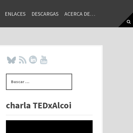
ENLACES
DESCARGAS
ACERCA DE…
B
u
s
c
a
charla TEDxAlcoi
r
: