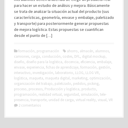
para hacer un estudio de análisis y mejora. Básicamente
se trata de analizar la situación actual del producto (sus
características, geometría, envase y embalaje, paletizado
y transporte) para posteriormente generar propuestas
de mejora logística. Estas propuestas se cuantifican
desde el punto de […]
formación
,
programación
ahorro
,
almacén
,
alumnos
,
camiones
,
carga
,
conducción
,
costes
,
DFL
,
digital mockup
,
diseño
,
diseño para la logística
,
docencia
,
eficiencia
,
embalaje
,
envase
,
experiencia
,
fichas de aprendizaje
,
formación
,
gestión
,
interactivo
,
investigación
,
laboratorio
,
LLOG
,
LLOG VR
,
logística
,
maqueta
,
maqueta digital
,
marketing
,
optimización
,
organización del trabajo
,
paletizado
,
pedidos
,
picking
,
proceso
,
procesos
,
Producción y logística
,
producto
,
programación
,
realidad virtual
,
seguridad
,
simulación
,
tele-
presencia
,
transporte
,
unidad de carga
,
virtual reality
,
visual
,
VR
2 comentarios