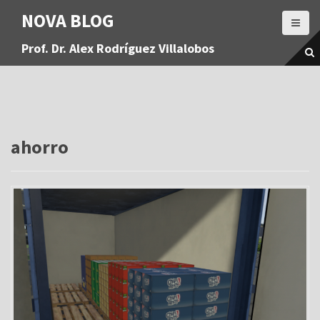
S
NOVA BLOG
a
l
Prof. Dr. Alex Rodríguez Villalobos
t
a
r
a
l
c
o
ahorro
n
t
e
n
i
d
o