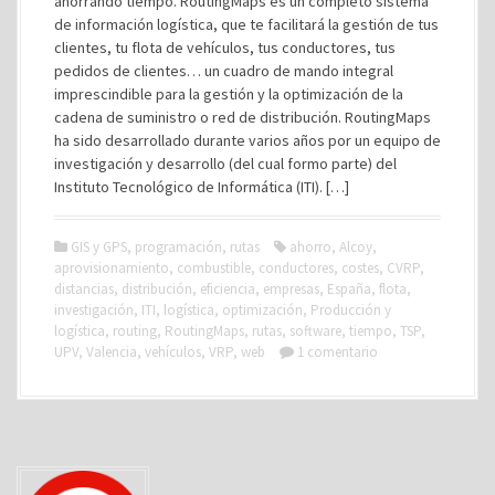
ahorrando tiempo. RoutingMaps es un completo sistema
de información logística, que te facilitará la gestión de tus
clientes, tu flota de vehículos, tus conductores, tus
pedidos de clientes… un cuadro de mando integral
imprescindible para la gestión y la optimización de la
cadena de suministro o red de distribución. RoutingMaps
ha sido desarrollado durante varios años por un equipo de
investigación y desarrollo (del cual formo parte) del
Instituto Tecnológico de Informática (ITI). […]
GIS y GPS
,
programación
,
rutas
ahorro
,
Alcoy
,
aprovisionamiento
,
combustible
,
conductores
,
costes
,
CVRP
,
distancias
,
distribución
,
eficiencia
,
empresas
,
España
,
flota
,
investigación
,
ITI
,
logística
,
optimización
,
Producción y
logística
,
routing
,
RoutingMaps
,
rutas
,
software
,
tiempo
,
TSP
,
UPV
,
Valencia
,
vehículos
,
VRP
,
web
1 comentario