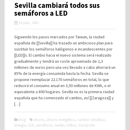
Sevilla cambiará todos sus
semáforos a LED
16 julio, 2007
Siguiendo los pasos marcados por Taiwan, la ciudad
española de [[Sevilla]] ha trazado un ambicioso plan para
sustituir los semáforos halógenos e incandescentes por
[[LED]]s. El cambio hacia el nuevo sistema será realizado
gradualmente y tendrá un coste aproximado de 2,3
millones de euros pero una vez llevado a cabo ahorrará un
85% de la energía consumida hasta la fecha. Sevilla se
propone reemplazar 22.170 semáforos en total, lo que
reducirá el consumo anual en 3,93 millones de KWh, o el
equivalente a 800 hogares. Sevilla no es la primera ciudad
española que ha comenzado el cambio, así [[Zaragoza]] y
[…]
blog
ahorro
,
ahorro energético
,
cambio climático
,
energía
,
LED
,
semáforos
,
Sevilla
,
tráfico
,
transporte