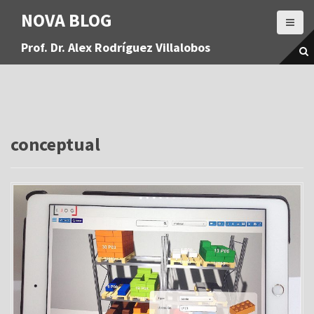
S
NOVA BLOG
a
l
Prof. Dr. Alex Rodríguez Villalobos
t
a
r
a
l
c
o
conceptual
n
t
e
n
i
d
o