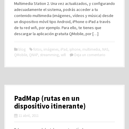
Multimedia Station 2. Una vez actualizados, y configurando
adecuadamente el sistema, podrás acceder a tu
contenido multimedia (imágenes, vídeos y música) desde
un dispositivo móvil tipo Android, iPhone o iPad a través
de tu red wifi, por ejemplo. Para ello, te tienes que
descargar la aplicación gratuita QMobile, por […]
blog
fotos
,
imágenes
,
iPad
,
iphone
,
multimedia
,
NAS
,
QMobile
,
QNAP
,
streamming
,
wifi
Deja un comentario
PadMap (rutas en un
dispositivo itinerante)
11 abril, 2011