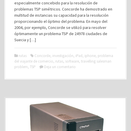
especialmente concebido para la resolución de
problemas TSP simétricos. Concorde ha demostrado en
multitud de instancias su capacidad para la resolución
proporcionando el óptimo del problema. En mayo del
2004, por ejemplo, Concorde se utilizó para resolver
óptimamente un problema TSP de 24978 ciudades de
Suecia y […]
rutas
Concorde
,
investigación
,
iPad
,
iphone
,
problema
del viajante de comercio
,
rutas
,
software
,
travelling salesman
problem
,
TSP
Deja un comentario