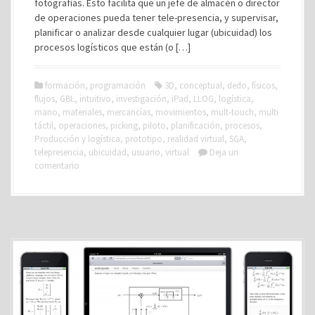
fotografías. Esto facilita que un jefe de almacén o director
de operaciones pueda tener tele-presencia, y supervisar,
planificar o analizar desde cualquier lugar (ubicuidad) los
procesos logísticos que están (o […]
formación
,
programación
3D
,
conceptual
,
dedo
,
físicos
,
flujos
,
GBL
,
intuitivo
,
investigación
,
iPad
,
LLOG
,
logística
,
mano
,
materiales
,
mercancías
,
movimientos
,
mult-touch
,
multi
táctil
,
operaciones
,
picking
,
piloto
,
planificación
,
procesos
,
Producción y logística
,
prototipo
,
realidad virtual
,
SGA
,
telepresencia
,
ubicuidad
,
usuario
,
virtual
Deja un
comentario