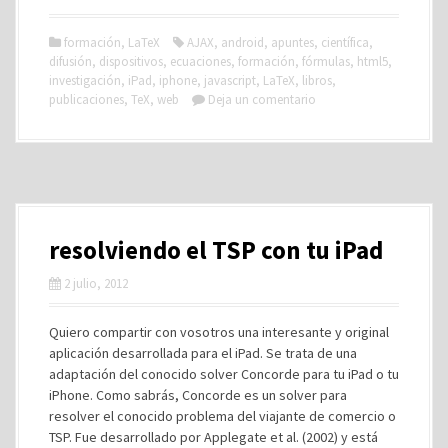
formación
,
LaTeX
AJAX
,
android
,
apuntes
,
científica
,
difusión
,
dispositivos
,
ecuaciones
,
formación
,
fórmulas
,
html5
,
investigación
,
iPad
,
iphone
,
javascript
,
LaTeX
,
libros
,
publicaciones
,
TeX
,
web
Deja un comentario
resolviendo el TSP con tu iPad
2 julio, 2012
Quiero compartir con vosotros una interesante y original
aplicación desarrollada para el iPad. Se trata de una
adaptación del conocido solver Concorde para tu iPad o tu
iPhone. Como sabrás, Concorde es un solver para
resolver el conocido problema del viajante de comercio o
TSP. Fue desarrollado por Applegate et al. (2002) y está