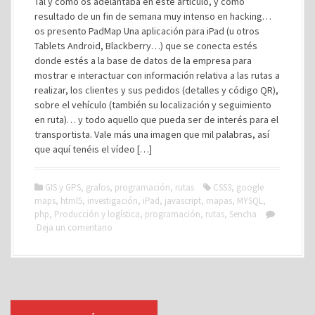
Tal y como os adelantaba en este artículo, y como
resultado de un fin de semana muy intenso en hacking…
os presento PadMap Una aplicación para iPad (u otros
Tablets Android, Blackberry…) que se conecta estés
donde estés a la base de datos de la empresa para
mostrar e interactuar con información relativa a las rutas a
realizar, los clientes y sus pedidos (detalles y código QR),
sobre el vehículo (también su localización y seguimiento
en ruta)… y todo aquello que pueda ser de interés para el
transportista. Vale más una imagen que mil palabras, así
que aquí tenéis el vídeo […]
GIS y GPS
,
grafos
,
programación
,
rutas
CSS3
,
google
maps
,
html5
,
investigación
,
iPad
,
javascript
,
mapas
,
MYSQL
,
php
,
Producción y logística
,
programación
,
rutas
,
Sencha
Deja un comentario
I