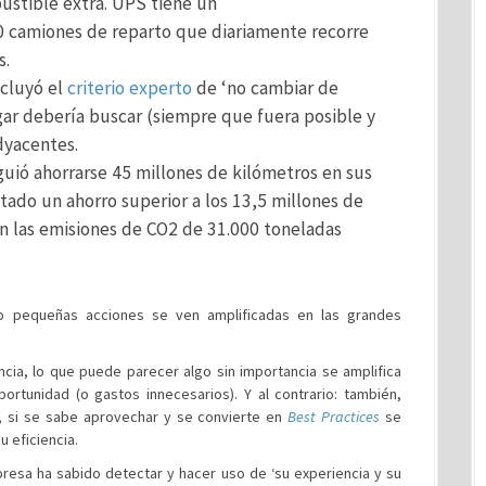
ustible extra. UPS tiene un
00 camiones de reparto que diariamente recorre
s.
ncluyó el
criterio experto
de ‘no cambiar de
ugar debería buscar (siempre que fuera posible y
dyacentes.
guió ahorrarse 45 millones de kilómetros en sus
tado un ahorro superior a los 13,5 millones de
en las emisiones de CO2 de 31.000 toneladas
 pequeñas acciones se ven amplificadas en las grandes
cia, lo que puede parecer algo sin importancia se amplifica
unidad (o gastos innecesarios). Y al contrario: también,
 si se sabe aprovechar y se convierte en
Best Practices
se
u eficiencia.
resa ha sabido detectar y hacer uso de ‘su experiencia y su