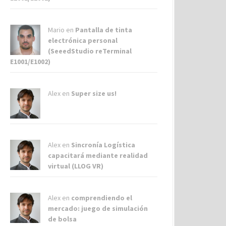
Mario en
Pantalla de tinta
electrónica personal
(SeeedStudio reTerminal
E1001/E1002)
Alex
en
Super size us!
Alex
en
Sincronía Logística
capacitará mediante realidad
virtual (LLOG VR)
Alex
en
comprendiendo el
mercado: juego de simulación
de bolsa