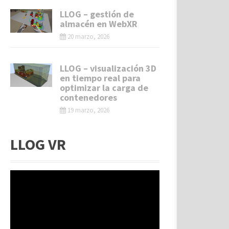
LLOG – gestión de
almacén en WebXR
20 marzo, 2026
LLOG – visualización 3D
en tiempo real para
optimizar la carga de
contenedores
19 marzo, 2026
LLOG VR