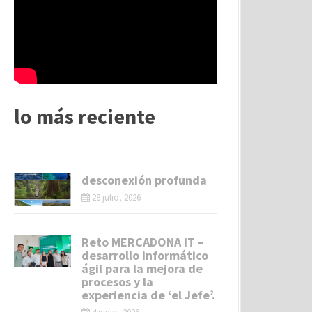
lo más reciente
desconexión profunda
28 julio, 2026
Reto MERCADONA IT –
desarrollo informático
ágil para la mejora de
procesos y la
experiencia de ‘el Jefe’.