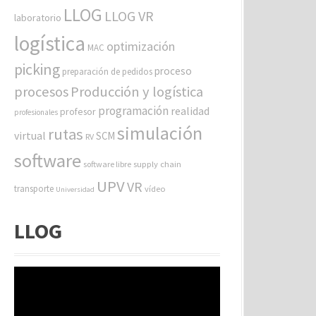
LLOG
LLOG VR
laboratorio
logística
optimización
MAC
picking
proceso
preparación de pedidos
procesos
Producción y logística
programación
realidad
profesor
profesionales
simulación
rutas
virtual
SCM
RV
software
software libre
supply chain
UPV
VR
transporte
vídeo
Universidad
LLOG