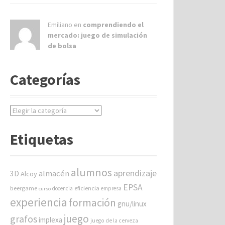
Emiliano en
comprendiendo el
mercado: juego de simulación
de bolsa
Categorías
C
a
t
Etiquetas
e
g
o
alumnos
aprendizaje
almacén
r
3D
Alcoy
í
EPSA
beergame
eficiencia
docencia
empresa
curso
a
experiencia
formación
gnu/linux
s
juego
grafos
implexa
juego de la cerveza