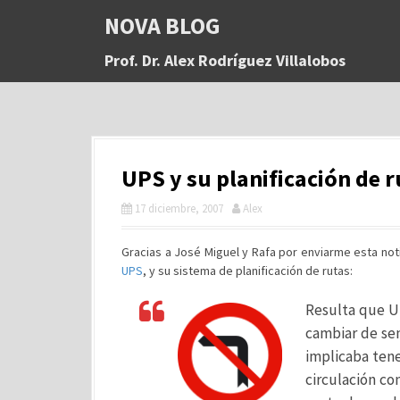
S
NOVA BLOG
a
l
Prof. Dr. Alex Rodríguez Villalobos
t
a
r
a
l
c
UPS y su planificación de r
o
n
17 diciembre, 2007
Alex
t
e
n
Gracias a José Miguel y Rafa por enviarme esta noti
i
UPS
, y su sistema de planificación de rutas:
d
o
Resulta que U
cambiar de sen
implicaba ten
circulación co