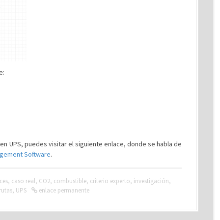
e:
 en UPS, puedes visitar el siguiente enlace, donde se habla de
nagement Software
.
ices
,
caso real
,
CO2
,
combustible
,
criterio experto
,
investigación
,
rutas
,
UPS
enlace permanente