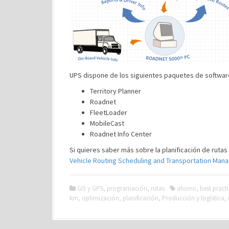
UPS dispone de los siguientes paquetes de softwar
Territory Planner
Roadnet
FleetLoader
MobileCast
Roadnet Info Center
Si quieres saber más sobre la planificación de rutas
Vehicle Routing Scheduling and Transportation Ma
GIS y GPS
,
programación
,
rutas
ahorro
,
best pract
km
,
optimización
,
planificación
,
Producción y logística
,