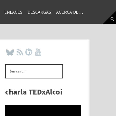
ENLACES
DESCARGAS
ACERCA DE…
B
u
s
c
a
charla TEDxAlcoi
r
: