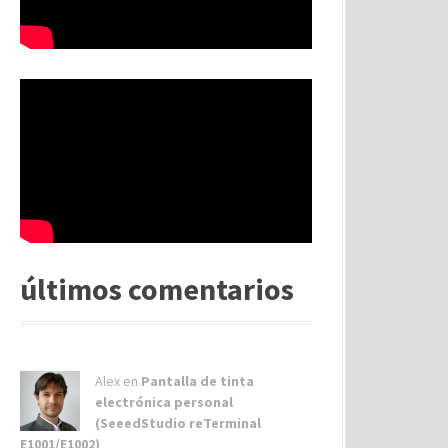
últimos comentarios
Alex
en
Pantalla de tinta
electrónica personal
(SeeedStudio reTerminal
E1001/E1002)