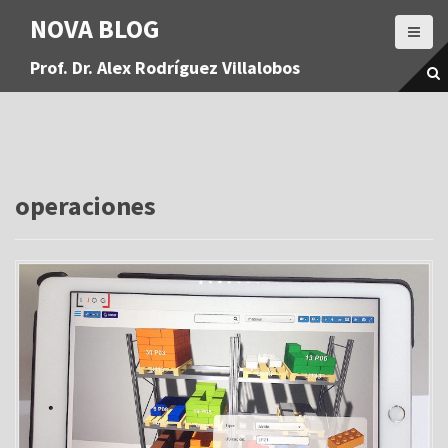
S
NOVA BLOG
a
l
Prof. Dr. Alex Rodríguez Villalobos
t
a
r
a
l
c
o
operaciones
n
t
e
n
i
d
o