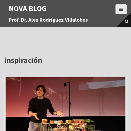
S
NOVA BLOG
a
l
Prof. Dr. Alex Rodríguez Villalobos
t
a
r
a
l
c
o
inspiración
n
t
e
n
i
d
o