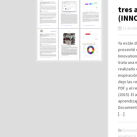
tres 
(INN
15 dicie
Ya están d
presenté 
Innovation
trata una
realizado 
inspiraci
dejo las r
PDF y el r
(2015). El
aprendizaj
Documentat
[…]
formaci
enseñanza