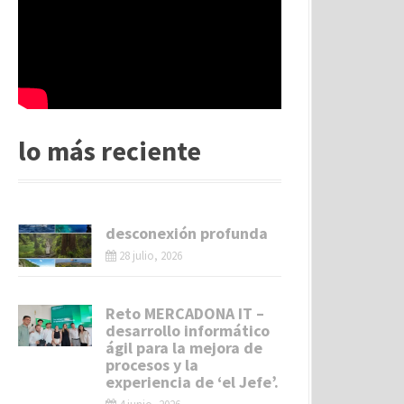
lo más reciente
desconexión profunda
28 julio, 2026
Reto MERCADONA IT –
desarrollo informático
ágil para la mejora de
procesos y la
experiencia de ‘el Jefe’.