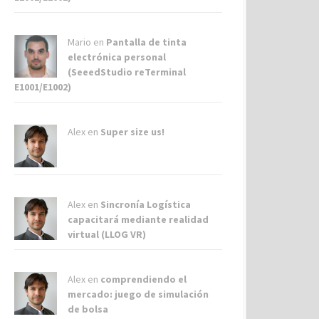
Mario en
Pantalla de tinta
electrónica personal
(SeeedStudio reTerminal
E1001/E1002)
Alex
en
Super size us!
Alex
en
Sincronía Logística
capacitará mediante realidad
virtual (LLOG VR)
Alex
en
comprendiendo el
mercado: juego de simulación
de bolsa