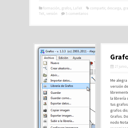
formación
,
grafos
,
LaTeX
compartir
,
descarga
,
gra
TeX
,
versión
5 comentarios
Grafo
27 junio
Me alegra 
versión d
libremente
la librerí
tus grafos
grafos dis
Grafos. Do
nodo Nota