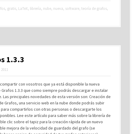
fos
,
gratis
,
LaTeX
,
librería
,
nube
,
nueva
,
software
,
teoría de grafos
,
s 1.3.3
, 2011
compartir con vosotros que ya está disponible la nueva
e Grafos 1.3.3 que como siempre podrás descargar e instalar
. Las principales novedades de esta versión son: Creación de
a de Grafos, una servicio web en la nube donde podrás subir
 para compartirlos con otras personas o descargarte los
ponibles. Lee este artículo para saber más sobre la librería de
ble clic sobre el tapiz para la creación rápida de un nuevo
ble mejora de la velocidad de guardado del grafo (se