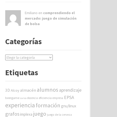
Emiliano en
comprendiendo el
mercado: juego de simulación
de bolsa
Categorías
C
a
t
Etiquetas
e
g
o
alumnos
aprendizaje
almacén
r
3D
Alcoy
í
EPSA
beergame
eficiencia
docencia
empresa
curso
a
experiencia
formación
gnu/linux
s
juego
grafos
implexa
juego de la cerveza