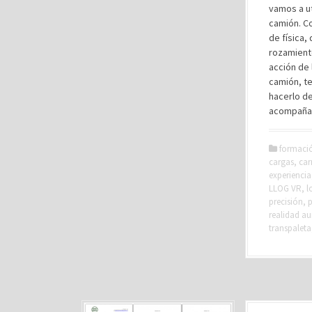
vamos a ut
camión. C
de física,
rozamient
acción de 
camión, te
hacerlo d
acompañan
formaci
cargas
,
carr
experiencia
LLOG VR
,
l
precisión
,
realidad a
transpaleta