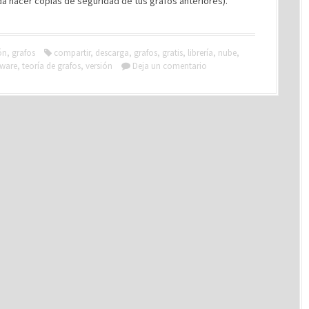
a hacer copias de seguridad de tus grafos anteriores).
]
ón
,
grafos
compartir
,
descarga
,
grafos
,
gratis
,
librería
,
nube
,
tware
,
teoría de grafos
,
versión
Deja un comentario