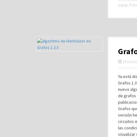
paper
,
Prod
Grafo
19 mayo
Ya está di
Grafos 1.3
nuevo algo
de grafos 
publicacio
Grafos que
versión he
circuitos 
las condic
visualizar