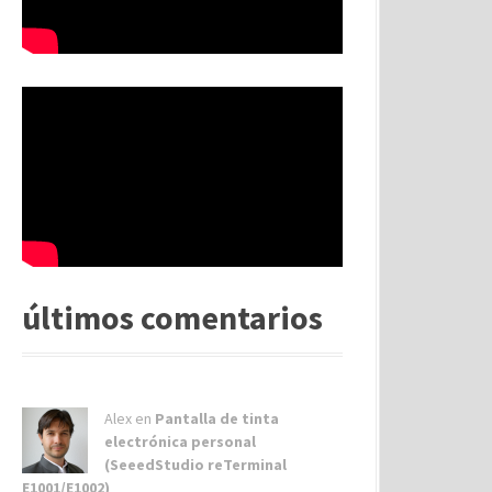
últimos comentarios
Alex
en
Pantalla de tinta
electrónica personal
(SeeedStudio reTerminal
E1001/E1002)