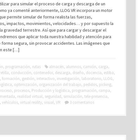
ilizar para simular el proceso de carga y descarga de un
omo ya comenté anteriormente, LLOG VR incorpora un motor
 que permite simular de forma realista las fuerzas,
os, impactos, movimientos, velocidades… y por supuesto la
la gravedad terrestre. Así que para cargar y descargar el
ndremos que aplicar toda nuestra habilidad y atención para
e forma segura, sin provocar accidentes. Las imágenes que
 este […]
ón
,
programación
,
rutas
almacén
,
alumnos
,
camión
,
carga
,
etilla
,
conducción
,
contenedor
,
descarga
,
diseño
,
docencia
,
estiba
,
,
formación
,
gestión
,
interactivo
,
investigación
,
laboratorio
,
LLOG
,
ogística
,
optimización
,
organización del trabajo
,
pedidos
,
picking
,
proceso
,
procesos
,
Producción y logística
,
programación
,
rampa
,
umentada
,
realidad virtual
,
seguridad
,
simulación
,
tele-presencia
,
,
vehículos
,
virtual reality
,
visual
,
VR
3 comentarios