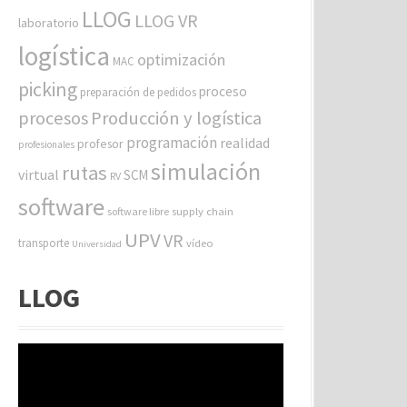
LLOG
LLOG VR
laboratorio
logística
optimización
MAC
picking
proceso
preparación de pedidos
procesos
Producción y logística
programación
realidad
profesor
profesionales
simulación
rutas
virtual
SCM
RV
software
software libre
supply chain
UPV
VR
transporte
vídeo
Universidad
LLOG