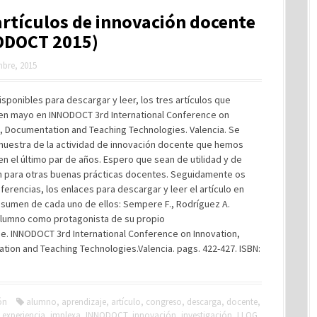
artículos de innovación docente
ODOCT 2015)
mbre, 2015
isponibles para descargar y leer, los tres artículos que
en mayo en INNODOCT 3rd International Conference on
, Documentation and Teaching Technologies. Valencia. Se
 muestra de la actividad de innovación docente que hemos
en el último par de años. Espero que sean de utilidad y de
ón para otras buenas prácticas docentes. Seguidamente os
eferencias, los enlaces para descargar y leer el artículo en
esumen de cada uno de ellos: Sempere F., Rodríguez A.
 alumno como protagonista de su propio
e. INNODOCT 3rd International Conference on Innovation,
ion and Teaching Technologies.Valencia. pags. 422-427. ISBN:
ón
alumno
,
aprendizaje
,
artículo
,
congreso
,
descarga
,
docente
,
,
experiencia
,
implexa
,
INNODOCT
,
innovación
,
investigación
,
LLOG
,