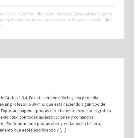
ón
,
GIS y GPS
,
grafos
circuito
,
descarga
,
Euler
,
euleriano
,
grafos
,
holzer
,
Königsberg
,
nueva
,
software
,
teoría de grafos
,
versión
2
os
 de Grafos 1.3.4. En esta versión sólo hay una pequeña
s un profesor, o alumno que está haciendo algún tipo de
/ Exportar imagen… podrás directamente exportar el grafo a
texto (.tex) con todas las instrucciones y comandos
fo. Posteriormente podrás abrir y editar dicho fichero,
ocumento que estés escribiendo y […]