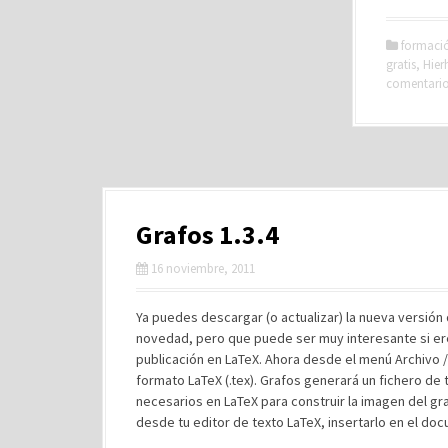
formaci
gratis
,
Hier
comentari
Grafos 1.3.4
16 noviembre, 2011
Ya puedes descargar (o actualizar) la nueva versión
novedad, pero que puede ser muy interesante si ere
publicación en LaTeX. Ahora desde el menú Archivo 
formato LaTeX (.tex). Grafos generará un fichero de 
necesarios en LaTeX para construir la imagen del gra
desde tu editor de texto LaTeX, insertarlo en el d