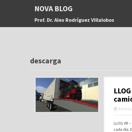
S
NOVA BLOG
a
l
Prof. Dr. Alex Rodríguez Villalobos
t
a
r
a
l
c
o
descarga
n
t
e
n
LLOG 
i
d
camió
o
4 marzo,
LLOG VR – 
cada día.