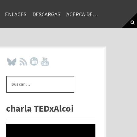
ENLACES
DESCARGAS
ACERCA DE…
B
u
s
c
a
charla TEDxAlcoi
r
: