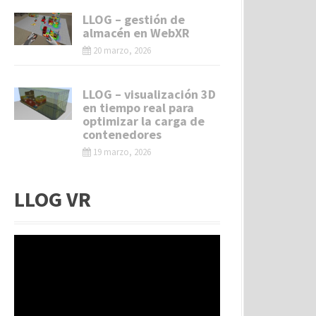
LLOG – gestión de
almacén en WebXR
20 marzo, 2026
LLOG – visualización 3D
en tiempo real para
optimizar la carga de
contenedores
19 marzo, 2026
LLOG VR