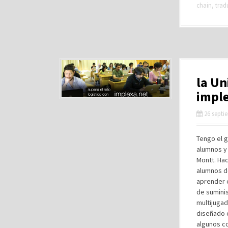
chain
,
trad
la Un
imple
26 septi
Tengo el g
alumnos y 
Montt. Hac
alumnos de
aprender 
de suminis
multijugad
diseñado 
algunos c