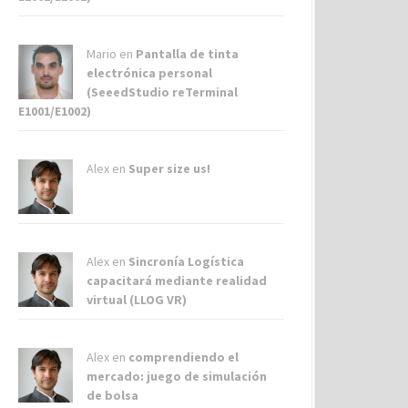
Mario en
Pantalla de tinta
electrónica personal
(SeeedStudio reTerminal
E1001/E1002)
Alex
en
Super size us!
Alex
en
Sincronía Logística
capacitará mediante realidad
virtual (LLOG VR)
Alex
en
comprendiendo el
mercado: juego de simulación
de bolsa