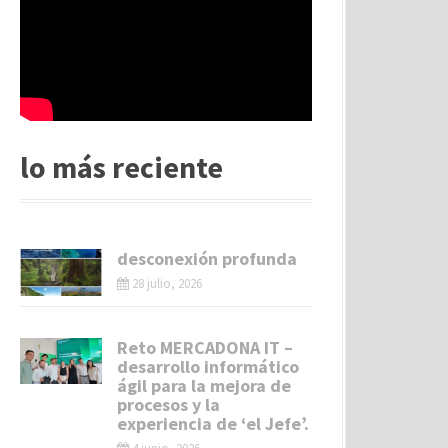
lo más reciente
desconexión profunda
28 julio, 2026
Reto MERCADONA IT –
desarrollo informático
ágil para la mejora de
procesos y la
experiencia de ‘el Jefe’.