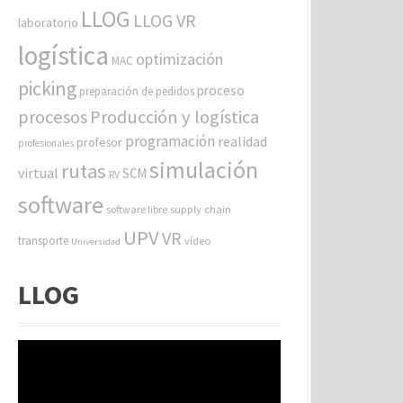
LLOG
LLOG VR
laboratorio
logística
optimización
MAC
picking
proceso
preparación de pedidos
procesos
Producción y logística
programación
realidad
profesor
profesionales
simulación
rutas
virtual
SCM
RV
software
software libre
supply chain
UPV
VR
transporte
vídeo
Universidad
LLOG