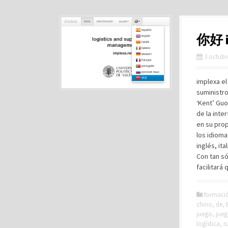
你好 
3 octubr
implexa el
suministro
‘Kent’ Gu
de la inte
en su prop
los idiom
inglés, it
Con tan só
facilitará
formaci
chino
,
de
,
juego
,
jueg
logística
,
r