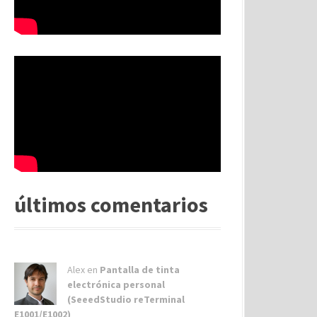
últimos comentarios
Alex
en
Pantalla de tinta
electrónica personal
(SeeedStudio reTerminal
E1001/E1002)