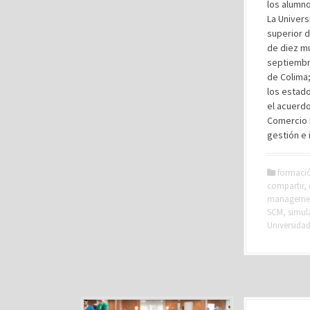
los alumno
La Univers
superior d
de diez mu
septiembr
de Colima;
los estado
el acuerdo
Comercio 
gestión e 
formaci
compartir
,
manageme
SCM
,
simul
Universida