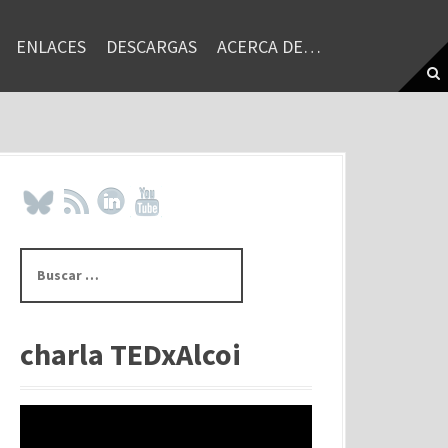
ENLACES
DESCARGAS
ACERCA DE…
B
u
s
c
a
charla TEDxAlcoi
r
: