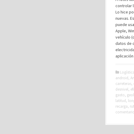
controlar 
Lo hice po
nuevas. Es
puede usar
Apple, Win
vehículo (
datos de 
electricid
aplicación
Logístic
android
,
An
carreteras
,
desnivel
,
ef
gasto
,
geol
latitud
,
lon
recarga
,
ru
comentari