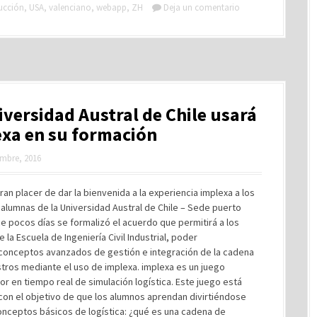
ucción
,
USA
,
valenciano
,
webapp
,
ZH
Deja un comentario
iversidad Austral de Chile usará
xa en su formación
embre, 2016
ran placer de dar la bienvenida a la experiencia implexa a los
alumnas de la Universidad Austral de Chile – Sede puerto
e pocos días se formalizó el acuerdo que permitirá a los
 la Escuela de Ingeniería Civil Industrial, poder
conceptos avanzados de gestión e integración de la cadena
tros mediante el uso de implexa. implexa es un juego
or en tiempo real de simulación logística. Este juego está
con el objetivo de que los alumnos aprendan divirtiéndose
onceptos básicos de logística: ¿qué es una cadena de