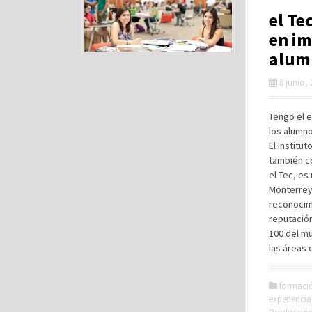
el Te
en im
alum
8 junio,
Tengo el e
los alumn
El Institu
también c
el Tec, es
Monterrey 
reconocim
reputació
100 del mu
las áreas
formaci
experiencia