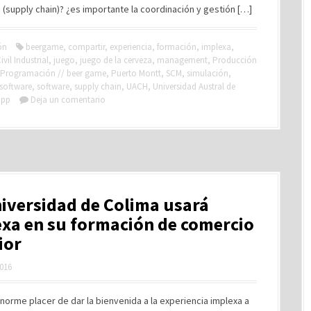
 (supply chain)? ¿es importante la coordinación y gestión […]
ón
beergame
,
compartir
,
experiencia
,
formación
,
implexa
,
ivil Industrial
,
juego
,
juego de la cerveza
,
management
,
Producción
Programación // beer game
,
Puerto Montt
,
SCM
,
simulación
,
 software
,
software
,
supply chain
,
UACH
,
Universidad Austral de
app
Deja un comentario
iversidad de Colima usará
xa en su formación de comercio
ior
2016
norme placer de dar la bienvenida a la experiencia implexa a