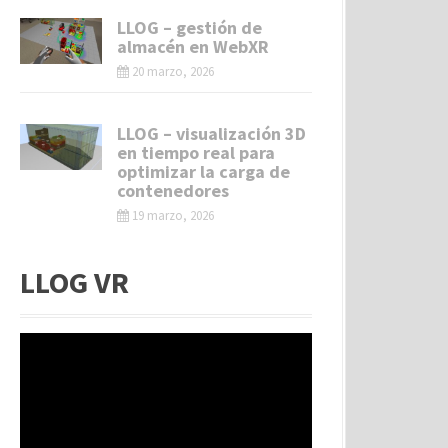
LLOG – gestión de
almacén en WebXR
20 marzo, 2026
LLOG – visualización 3D
en tiempo real para
optimizar la carga de
contenedores
19 marzo, 2026
LLOG VR