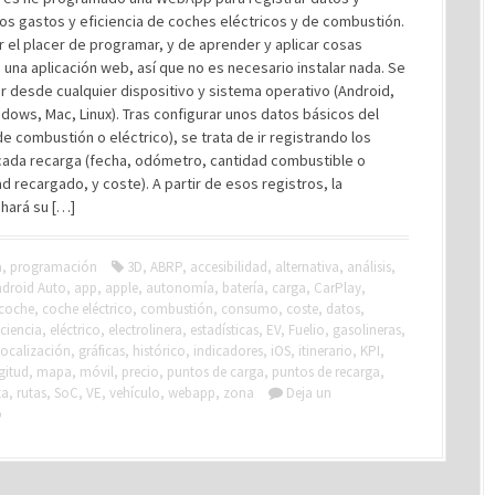
los gastos y eficiencia de coches eléctricos y de combustión.
r el placer de programar, y de aprender y aplicar cosas
 una aplicación web, así que no es necesario instalar nada. Se
 desde cualquier dispositivo y sistema operativo (Android,
dows, Mac, Linux). Tras configurar unos datos básicos del
de combustión o eléctrico), se trata de ir registrando los
cada recarga (fecha, odómetro, cantidad combustible o
ad recargado, y coste). A partir de esos registros, la
 hará su […]
a
,
programación
3D
,
ABRP
,
accesibilidad
,
alternativa
,
análisis
,
droid Auto
,
app
,
apple
,
autonomía
,
batería
,
carga
,
CarPlay
,
coche
,
coche eléctrico
,
combustión
,
consumo
,
coste
,
datos
,
iciencia
,
eléctrico
,
electrolinera
,
estadísticas
,
EV
,
Fuelio
,
gasolineras
,
ocalización
,
gráficas
,
histórico
,
indicadores
,
iOS
,
itinerario
,
KPI
,
gitud
,
mapa
,
móvil
,
precio
,
puntos de carga
,
puntos de recarga
,
ta
,
rutas
,
SoC
,
VE
,
vehículo
,
webapp
,
zona
Deja un
o