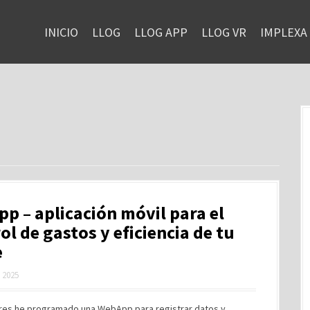
INICIO
LLOG
LLOG APP
LLOG VR
IMPLEXA
pp – aplicación móvil para el
ol de gastos y eficiencia de tu
e
, 2025
ibres he programado una WebApp para registrar datos y