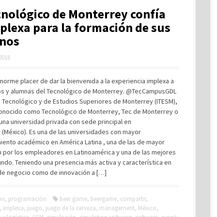
cnológico de Monterrey confía
plexa para la formación de sus
nos
 2016
norme placer de dar la bienvenida a la experiencia implexa a
os y alumnas del Tecnológico de Monterrey. @TecCampusGDL
to Tecnológico y de Estudios Superiores de Monterrey (ITESM),
onocido como Tecnológico de Monterrey, Tec de Monterrey o
 una universidad privada con sede principal en
(México). Es una de las universidades con mayor
iento académico en América Latina , una de las de mayor
n por los empleadores en Latinoamérica y una de las mejores
ndo. Teniendo una presencia más activa y característica en
 de negocio como de innovación a […]
ón
,
programación
beer game
,
beergame
,
compartir
,
,
implexa
,
juego
,
juego de la cerveza
,
management
,
México
,