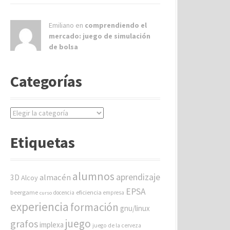
Emiliano en
comprendiendo el
mercado: juego de simulación
de bolsa
Categorías
C
a
t
Etiquetas
e
g
o
alumnos
aprendizaje
almacén
r
3D
Alcoy
í
EPSA
beergame
eficiencia
docencia
empresa
curso
a
experiencia
formación
gnu/linux
s
juego
grafos
implexa
juego de la cerveza