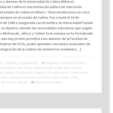
s y alumnas de la Universidad de Colima (México).
idad de Colima es una institución pública de educación
el estado de Colima en México. Tiene instalaciones en cinco
nicipios en el estado de Colima. Fue creada el 16 de
e de 1940 e inaugurada con el nombre de Universidad Popular
 su objetivo: atender las necesidades educativas que exigían
s Michoacán, Jalisco y Colima. Esta semana se ha formalizado
 que muy pronto permitirá a los alumnos de la Facultad de
Exterior de UCOL, poder aprender conceptos avanzados de
integración de la cadena de suministros mediante […]
ón
,
Logística
,
programación
beergame
,
Comercio Exterior
,
experiencia
,
formación
,
implexa
,
juego
,
juego de la cerveza
,
nt
,
México
,
Producción y logística
,
Programación // beer game
,
ación
,
simulation software
,
software
,
supply chain
,
UCOL
,
d de Colima
,
webapp
Deja un comentario