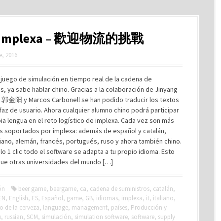
implexa – 歡迎物流的挑戰
e, 2016
 juego de simulación en tiempo real de la cadena de
s, ya sabe hablar chino. Gracias a la colaboración de Jinyang
o 郭金阳 y Marcos Carbonell se han podido traducir los textos
rfaz de usuario. Ahora cualquier alumno chino podrá participar
ia lengua en el reto logístico de implexa. Cada vez son más
as soportados por implexa: además de español y catalán,
aliano, alemán, francés, portugués, ruso y ahora también chino.
lo 1 clic todo el software se adapta a tu propio idioma. Esto
 que otras universidades del mundo […]
ón
beer game
,
beergame
,
ca
,
cadena de suministros
,
catalán
,
EN
,
English
,
ES
,
Español
,
game
,
GB
,
idiomas
,
implexa
,
it
,
italiano
,
o de la cerveza
,
language
,
management
,
países
,
Producción y
u
,
russian
,
SCM
,
simulación
,
simulation software
,
software
,
supply