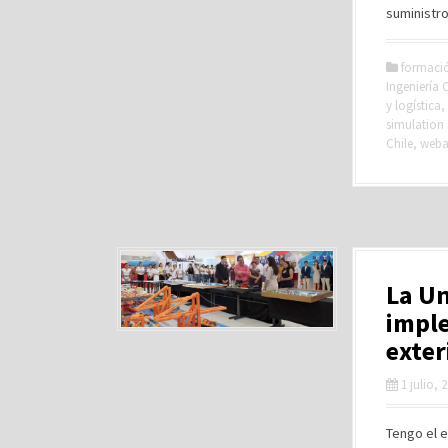
suministro
formaci
Ingeniería C
y logística
,
simulation
Chile
,
web
La Un
imple
exter
1 julio, 
Tengo el e