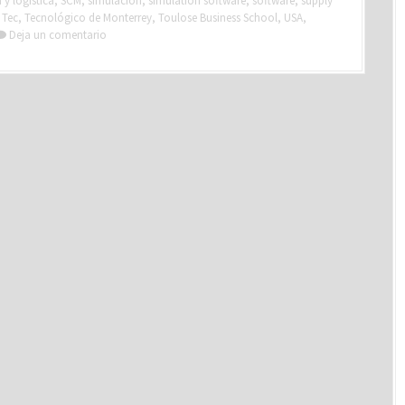
y logística
,
SCM
,
simulación
,
simulation software
,
software
,
supply
,
Tec
,
Tecnológico de Monterrey
,
Toulose Business School
,
USA
,
Deja un comentario