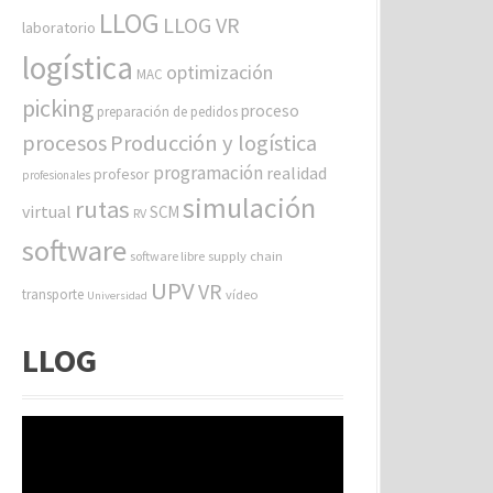
LLOG
LLOG VR
laboratorio
logística
optimización
MAC
picking
proceso
preparación de pedidos
procesos
Producción y logística
programación
realidad
profesor
profesionales
simulación
rutas
virtual
SCM
RV
software
software libre
supply chain
UPV
VR
transporte
vídeo
Universidad
LLOG