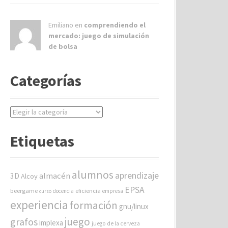
Emiliano en
comprendiendo el
mercado: juego de simulación
de bolsa
Categorías
C
a
t
Etiquetas
e
g
o
alumnos
aprendizaje
almacén
r
3D
Alcoy
í
EPSA
beergame
eficiencia
docencia
empresa
curso
a
experiencia
formación
gnu/linux
s
juego
grafos
implexa
juego de la cerveza