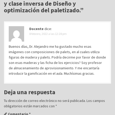
i
y clase inversa de Diseño y
ó
optimización del paletizado.
”
n
d
Docente
dice:
e
8 febrero, 2022 a las 12:28 pm
e
n
Buenos días, Dr. Alejandro me ha gustado mucho esas
t
imágenes con composiciones de palets, en al cuales utiliza
figuras de madera y palets. Podría decirme por favor de donde
r
son esas maderas y las ficha de los ejercicios? Soy profesor
a
de almacenamiento de aprovisionamiento. Y me encantaría
d
introducir la gamificación en el aula. Muchísimas gracias.
a
s
Deja una respuesta
Tu dirección de correo electrónico no será publicada.
Los campos
obligatorios están marcados con
*
Comentario
*