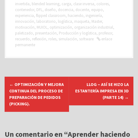
invertida
,
blended learning
,
carga
,
clase inversa
,
colores
,
contenedor
,
DFL
,
diseño
,
docencia
,
docente
,
equipo
,
experiencia
,
flipped classroom
,
haciendo
,
ingeniería
,
innovación
,
laboratorio
,
logística
,
maqueta
,
Master
,
motivación
,
MUIOL
,
optimización
,
organización industrial
,
paletizado
,
presentación
,
Producción y logística
,
profesor
,
recuerdo
,
reflexión
,
roles
,
simulación
,
software
enlace
permanente
N
←
OPTIMIZACIÓN Y MEJORA
LLOG – ASÍ SE HIZO LA
a
CONTINUA DEL PROCESO DE
ESTANTERÍA IMPRESA EN 3D
v
PREPARACIÓN DE PEDIDOS
(PARTE 14)
→
(PICKING).
e
g
a
c
Un comentario en “
Aprender haciendo