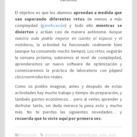
El objetivo es que los alumnos
aprendan a medida que
van superando diferentes retos
de menos a más
complejidad (
gamificación
) y todo ello
mientras se
divierten
y actúan casi de manera autónoma.
Aunque
nuestra aula podría mejorar en cuanto al espacio y el
mobiliario
, la actividad ha funcionado realmente bien
(aunque ha consumido mucho tiempo). Los retos seguirán
la semana próxima, subiremos el nivel de complejidad,
aprenderemos un nuevo software de optimización y
comenzaremos la práctica de laboratorio con p
lipped
classroom
roductos reales.
Como os podéis imaginar, antes y después de estas
actividades hay mucho trabajo y tiempo de preparación, y
también gastos económicos… pero al verles aprender y
disfrutar tanto, sin duda merece la pena esto y mucho
más. No te pierdas las siguientes novedades… y
recuerda que lo viste aquí por primera vez.
formación
alumnos
,
aprender
,
aprendizaje
,
aula
,
aula