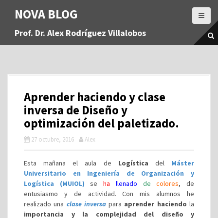
S
NOVA BLOG
a
l
Prof. Dr. Alex Rodríguez Villalobos
t
a
r
a
l
c
Aprender haciendo y clase
o
n
inversa de Diseño y
t
optimización del paletizado.
e
n
27 octubre, 2016
Alex
i
d
Esta mañana el aula de
Logística
del
Máster
o
Universitario en Ingeniería de Organización y
Logística (MUIOL)
se
ha
llenado
de
colores
, de
entusiasmo y de actividad. Con mis alumnos he
realizado una
clase inversa
para
aprender haciendo
la
importancia y la complejidad del diseño y