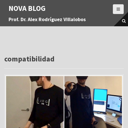
S
NOVA BLOG
a
l
Prof. Dr. Alex Rodríguez Villalobos
t
a
r
a
l
c
o
compatibilidad
n
t
e
n
i
d
o