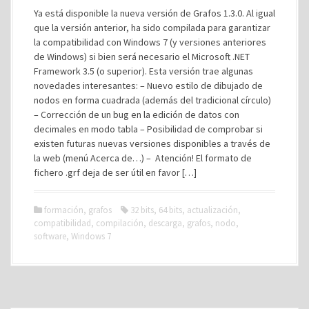
Ya está disponible la nueva versión de Grafos 1.3.0. Al igual
que la versión anterior, ha sido compilada para garantizar
la compatibilidad con Windows 7 (y versiones anteriores
de Windows) si bien será necesario el Microsoft .NET
Framework 3.5 (o superior). Esta versión trae algunas
novedades interesantes: – Nuevo estilo de dibujado de
nodos en forma cuadrada (además del tradicional círculo)
– Corrección de un bug en la edición de datos con
decimales en modo tabla – Posibilidad de comprobar si
existen futuras nuevas versiones disponibles a través de
la web (menú Acerca de…) – Atención! El formato de
fichero .grf deja de ser útil en favor […]
formación
,
grafos
32 bits
,
64 bits
,
actualización
,
compatibilidad
,
compilación
,
descarga
,
grafos
,
nodo
,
software
,
Windows 7