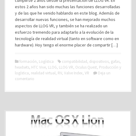
cumplirse 2 años desde la presentación de LLOG VR. En
estos 2 años han sido muchas las funciones desarrolladas
y de las que he venido hablando en este blog. Además de
desarrollar nuevas funciones, se han mejorado muchos
aspectos de LLOG VR, y también se ha realizado un
esfuerzo tremendo para adaptarlo a la evolución de la
tecnología de realidad virtual (tanto en software como en
hardware). Hoy tengo el enorme placer de compartir […]
formación
,
Logística
compatibilidad
,
dispositivos
,
gafas
,
headsets
,
HTC Vive
,
LLOG
,
LLOG VR
,
Oculus Quest
,
Producción y
logística
,
realidad virtual
,
RV
,
Valve Index
,
VR
Deja un
comentario