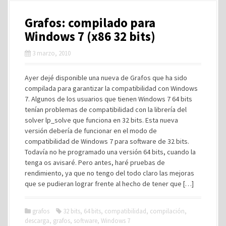
Grafos: compilado para
Windows 7 (x86 32 bits)
3 marzo, 2010
Ayer dejé disponible una nueva de Grafos que ha sido
compilada para garantizar la compatibilidad con Windows
7. Algunos de los usuarios que tienen Windows 7 64 bits
tenían problemas de compatibilidad con la librería del
solver lp_solve que funciona en 32 bits. Esta nueva
versión debería de funcionar en el modo de
compatibilidad de Windows 7 para software de 32 bits.
Todavía no he programado una versión 64 bits, cuando la
tenga os avisaré. Pero antes, haré pruebas de
rendimiento, ya que no tengo del todo claro las mejoras
que se pudieran lograr frente al hecho de tener que […]
grafos
32 bits
,
64 bits
,
compatibilidad
,
compilación
,
descarga
,
grafos
,
software
,
Windows 7