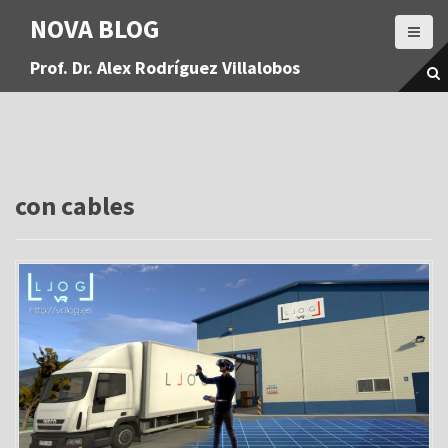
S
NOVA BLOG
a
l
Prof. Dr. Alex Rodríguez Villalobos
t
a
r
a
l
c
o
con cables
n
t
e
n
i
d
o