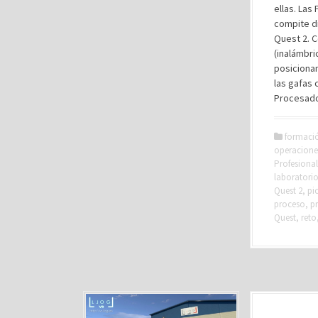
ellas. La
compite d
Quest 2. 
(inalámbri
posicionam
las gafas 
Procesado
formaci
operacione
Profesional
laboratori
Quest 2
,
pi
proceso
,
p
Quest
,
reto