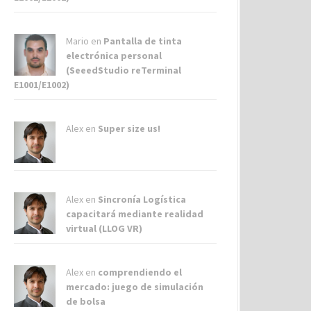
Mario en
Pantalla de tinta
electrónica personal
(SeeedStudio reTerminal
E1001/E1002)
Alex
en
Super size us!
Alex
en
Sincronía Logística
capacitará mediante realidad
virtual (LLOG VR)
Alex
en
comprendiendo el
mercado: juego de simulación
de bolsa