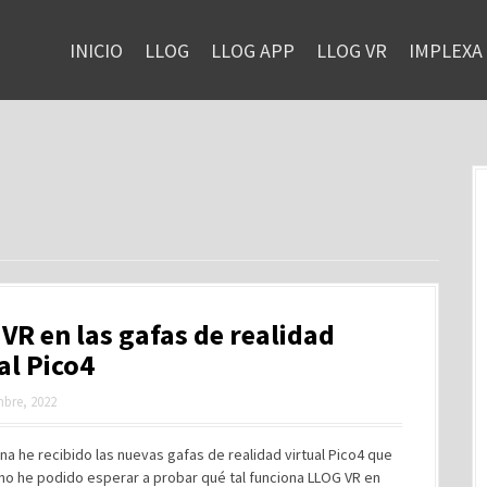
INICIO
LLOG
LLOG APP
LLOG VR
IMPLEXA
VR en las gafas de realidad
al Pico4
mbre, 2022
a he recibido las nuevas gafas de realidad virtual Pico4 que
no he podido esperar a probar qué tal funciona LLOG VR en