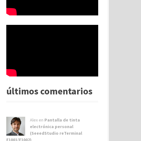
últimos comentarios
Alex
en
Pantalla de tinta
electrónica personal
(SeeedStudio reTerminal
E1001/E1002)