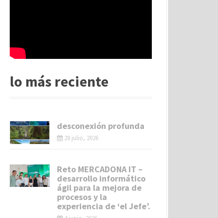
lo más reciente
desconexión profunda
28 julio, 2026
Reto MERCADONA IT –
desarrollo informático
ágil para la mejora de
procesos y la
experiencia de ‘el Jefe’.