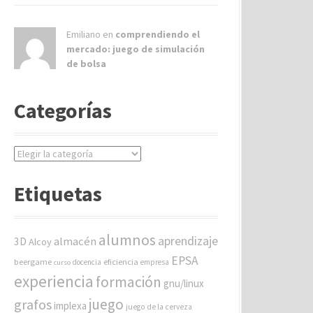
Emiliano en
comprendiendo el
mercado: juego de simulación
de bolsa
Categorías
C
a
t
Etiquetas
e
g
o
alumnos
aprendizaje
almacén
r
3D
Alcoy
í
EPSA
beergame
eficiencia
docencia
empresa
curso
a
experiencia
formación
gnu/linux
s
juego
grafos
implexa
juego de la cerveza