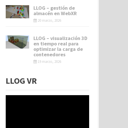
LLOG – gestión de
almacén en WebXR
20 marzo, 2026
LLOG – visualización 3D
en tiempo real para
optimizar la carga de
contenedores
19 marzo, 2026
LLOG VR