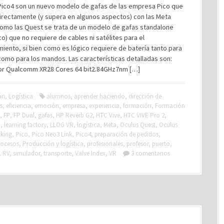
s Pico4 son un nuevo modelo de gafas de las empresa Pico que
irectamente (y supera en algunos aspectos) con las Meta
Como las Quest se trata de un modelo de gafas standalone
co) que no requiere de cables ni satélites para el
iento, si bien como es lógico requiere de batería tanto para
como para los mandos. Las características detalladas son:
r Qualcomm XR28 Cores 64 bit2.84GHz7nm […]
ón
,
Logística
alumnos
,
aprender haciendo
,
dirección de
s
,
eficiencia
,
emoción
,
empresa
,
experiencia
,
formación
,
Formación
,
FP
,
FP Dual
,
gafas
,
HP Reverb G2
,
HTC Vive
,
HTC VIVE Pro 2
,
o
,
learning factory
,
LLOG VR
,
logística
,
Meta
,
Oculus Quest
,
Oculus
cking
,
Pico
,
Pico Neo3 Link
,
Pico4
,
preparación de pedidos
,
rocesos
,
Producción y logística
,
profesionales
,
profesor
,
puerto
,
,
RV
,
simulador
,
transporte
,
Valve Index
,
VR
3 comentarios