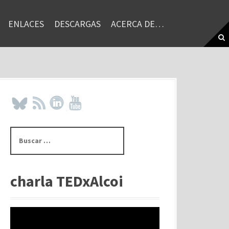
ENLACES
DESCARGAS
ACERCA DE…
B
u
s
c
a
charla TEDxAlcoi
r
: