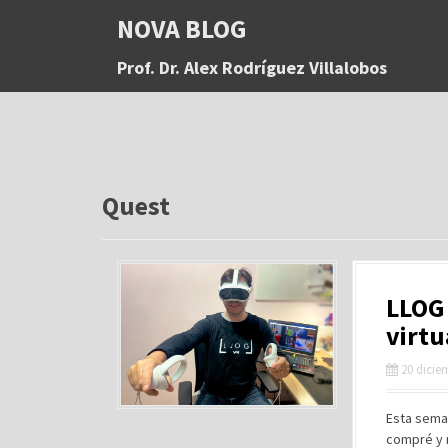
S
NOVA BLOG
a
l
Prof. Dr. Alex Rodríguez Villalobos
t
a
r
a
l
c
o
Quest
n
t
e
n
LLOG 
i
d
virtu
o
20 dicie
Esta seman
compré y 