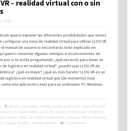
VR – realidad virtual con o sin
s
ro, 2022
tículo quiero exponer las diferentes posibilidades que tienes
de configurar una zona de realidad virtual para utilizar LLOG VR.
el manual de usuario lo encontrarás todo explicado en
quí quiero comentar algunas ventajas e inconvenientes de
n por si te estás preguntando ¿qué necesito para tener un
o de logística en realidad virtual? ¿puedo usar LLOG VR de
lámbrica? ¿qué es mejor? ¿qué es más barato? LLOG VR es un
de logística en realidad virtual que (de momento) está
 como una aplicación (.exe) para un ordenador PC Windows
a
AirLink
,
con cables
,
configuración
,
gafas
,
HTC Vive
,
HTC VIVE
ámbrico
,
inconvenientes
,
LLOG VR
,
Oculus
,
Producción y logística
,
idad virtual
,
setup
,
sin cables
,
Valve Index
,
ventajas
,
Virtual Desktop
,
ty
,
visores
,
wireless
,
wireless adapter
1 comentario