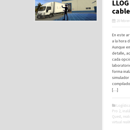
LLOG 
cable
28 febre
En este ar
a la hora 
Aunque en 
detalle, a
cada opció
laboratori
forma ina
simulador 
compilado
[…]
Logístic
Pro 2
,
inal
Quest
,
real
virtual reali