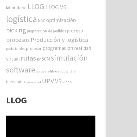
LLOG
LLOG VR
laboratorio
logística
optimización
MAC
picking
proceso
preparación de pedidos
procesos
Producción y logística
programación
realidad
profesor
profesionales
simulación
rutas
virtual
SCM
RV
software
software libre
supply chain
UPV
VR
transporte
vídeo
Universidad
LLOG