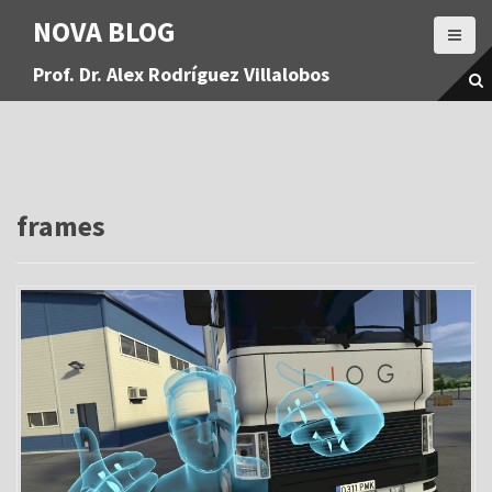
S
NOVA BLOG
a
l
Prof. Dr. Alex Rodríguez Villalobos
t
a
r
a
l
c
o
frames
n
t
e
n
i
d
o