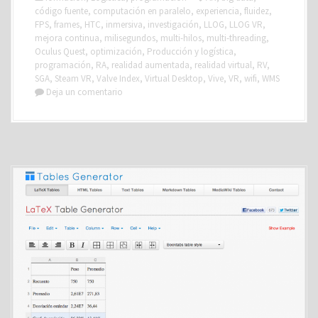
código fuente
,
computación en paralelo
,
experiencia
,
fluidez
,
FPS
,
frames
,
HTC
,
inmersiva
,
investigación
,
LLOG
,
LLOG VR
,
mejora continua
,
milisegundos
,
multi-hilos
,
multi-threading
,
Oculus Quest
,
optimización
,
Producción y logística
,
programación
,
RA
,
realidad aumentada
,
realidad virtual
,
RV
,
SGA
,
Steam VR
,
Valve Index
,
Virtual Desktop
,
Vive
,
VR
,
wifi
,
WMS
Deja un comentario