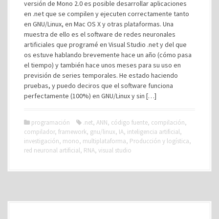
versión de Mono 2.0 es posible desarrollar aplicaciones
en .net que se compilen y ejecuten correctamente tanto
en GNU/Linux, en Mac OS X y otras plataformas. Una
muestra de ello es el software de redes neuronales
artificiales que programé en Visual Studio .net y del que
os estuve hablando brevemente hace un año (cómo pasa
el tiempo) y también hace unos meses para su uso en
previsión de series temporales. He estado haciendo
pruebas, y puedo deciros que el software funciona
perfectamente (100%) en GNU/Linux y sin […]
programación
.net
,
ANN
,
código fuente
,
compilación
,
compilador
,
framework
,
gnu/linux
,
IA
,
inteligencia artificial
,
investigación
,
mono
,
multiplataforma
,
Producción y logística
,
red neuronal artificial
,
RNA
,
visual studio