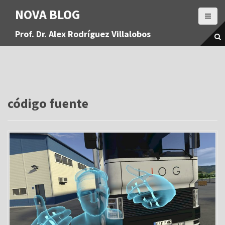
S
NOVA BLOG
a
l
Prof. Dr. Alex Rodríguez Villalobos
t
a
r
a
l
c
o
código fuente
n
t
e
n
i
d
o