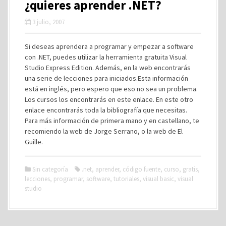
¿quieres aprender .NET?
3 julio, 2007
Si deseas aprendera a programar y empezar a software
con .NET, puedes utilizar la herramienta gratuita Visual
Studio Express Edition. Además, en la web encontrarás
una serie de lecciones para iniciados.Esta información
está en inglés, pero espero que eso no sea un problema.
Los cursos los encontrarás en este enlace. En este otro
enlace encontrarás toda la bibliografía que necesitas.
Para más información de primera mano y en castellano, te
recomiendo la web de Jorge Serrano, o la web de El
Guille.
Sin categoría
.net
,
aprender
,
código fuente
,
curso
,
gratis
,
lecciones
,
programar
,
software
,
tutoriales
,
visual basic
,
visual
studio