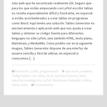
sitio web que he encontrado realmente útil. Seguro que
para los que estáis empezando con LaTeX escribir tablas
os resulta especialmente difícil y frustrante, en especial
si estáis acostumbrados a crear tablas en programas
como Word. Aquí tenéis una solución. Tables Generator es
una herramienta o aplicación web que nos ayuda a crear
tablas y obtener su código fuente para diferentes
lenguajes no sólo LaTeX, sino también HTML, texto plano,
Markdown, y MediaWiki. Como podéis ver en la siguiente
imagen, Tables Generator dispone de una interfaz de
usuario sencilla y fácil de utilizar, en especial si
conocemos […]
formación
,
LaTeX
,
programación
aplicación
,
asistente
,
código fuente
,
CSV
,
editar
,
excel
,
exportar
,
formato
,
html
,
importar
,
investigación
,
LaTeX
,
Markdown
,
MediaWiki
,
online
,
tablas
,
texto
6 comentarios