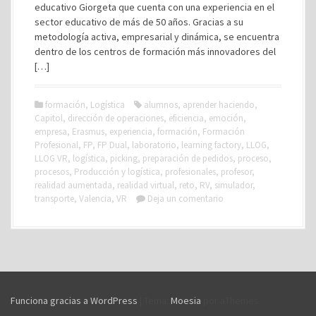
educativo Giorgeta que cuenta con una experiencia en el
sector educativo de más de 50 años. Gracias a su
metodología activa, empresarial y dinámica, se encuentra
dentro de los centros de formación más innovadores del
[…]
formación
,
Logística
alumnos
,
aprender haciendo
,
Capitol
,
dirección de operaciones
,
eficiencia
,
emoción
,
empresa
,
Erasmus
,
experiencia
,
formación
,
Formación
Profesional
,
FP
,
FP Dual
,
laboratorio
,
learning factory
,
LLOG
,
LLOG VR
,
logística
,
picking
,
preparación de pedidos
,
proceso
,
procesos
,
Producción y logística
,
profesionales
,
profesor
,
realidad aumentada
,
realidad virtual
,
reto
,
RV
,
simulador
,
transporte
,
Valencia
,
VR
Deja un comentario
Funciona gracias a WordPress
|
Tema:
Moesia
por aThemes