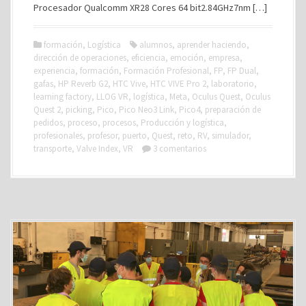
Procesador Qualcomm XR28 Cores 64 bit2.84GHz7nm […]
formación
,
Logística
alumnos
,
aprender haciendo
,
dirección de operaciones
,
eficiencia
,
emoción
,
empresa
,
experiencia
,
formación
,
Formación Profesional
,
FP
,
FP Dual
,
gafas
,
HP Reverb G2
,
HTC Vive
,
HTC VIVE Pro 2
,
laboratorio
,
learning factory
,
LLOG VR
,
logística
,
Meta
,
Oculus Quest
,
Oculus
Quest 2
,
picking
,
Pico
,
Pico Neo3 Link
,
Pico4
,
preparación de
pedidos
,
proceso
,
procesos
,
Producción y logística
,
profesionales
,
profesor
,
puerto
,
Quest
,
reto
,
RV
,
simulador
,
transporte
,
Valve Index
,
VR
3 comentarios