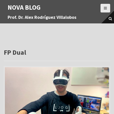
S
NOVA BLOG
a
l
Prof. Dr. Alex Rodríguez Villalobos
t
a
r
a
l
c
o
FP Dual
n
t
e
n
i
d
o