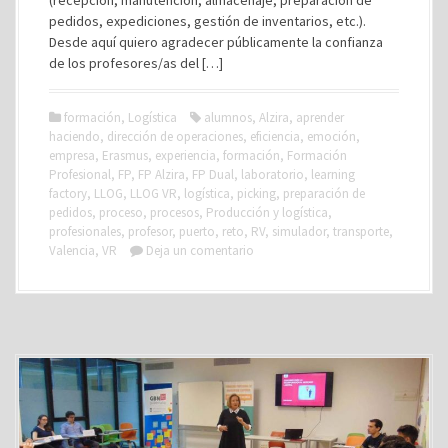
(recepción, manutención, almacenaje, preparación de
pedidos, expediciones, gestión de inventarios, etc.).
Desde aquí quiero agradecer públicamente la confianza
de los profesores/as del […]
formación
,
Logística
alumnos
,
Alzira
,
aprender
haciendo
,
dirección de operaciones
,
eficiencia
,
emoción
,
empresa
,
Erasmus
,
experiencia
,
formación
,
Formación
Profesional
,
FP
,
FP Alzira
,
FP Dual
,
laboratorio
,
learning
factory
,
LLOG
,
LLOG VR
,
logística
,
picking
,
preparación de
pedidos
,
proceso
,
procesos
,
Producción y logística
,
profesionales
,
profesor
,
puerto
,
reto
,
RV
,
simulador
,
transporte
,
Valencia
,
VR
Deja un comentario