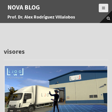
S
NOVA BLOG
a
l
Prof. Dr. Alex Rodríguez Villalobos
t
a
r
a
l
c
o
visores
n
t
e
n
i
d
o