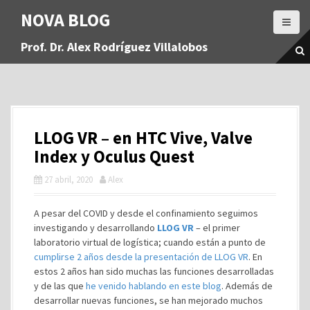
S
NOVA BLOG
a
l
Prof. Dr. Alex Rodríguez Villalobos
t
a
r
a
l
c
LLOG VR – en HTC Vive, Valve
o
n
Index y Oculus Quest
t
27 abril, 2020
Alex
e
n
i
A pesar del COVID y desde el confinamiento seguimos
d
investigando y desarrollando
LLOG VR
– el primer
o
laboratorio virtual de logística; cuando están a punto de
cumplirse 2 años desde la presentación de LLOG VR
. En
estos 2 años han sido muchas las funciones desarrolladas
y de las que
he venido hablando en este blog
. Además de
desarrollar nuevas funciones, se han mejorado muchos