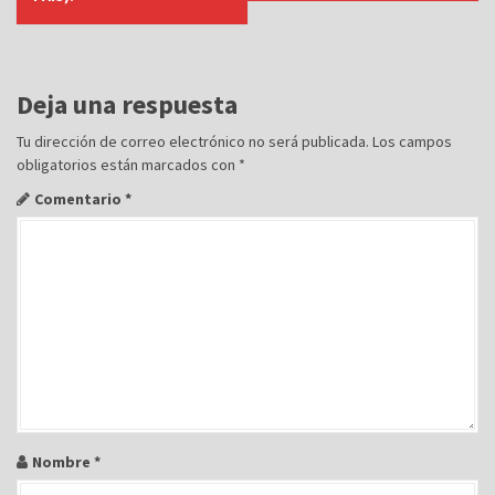
e
g
a
Deja una respuesta
c
Tu dirección de correo electrónico no será publicada.
Los campos
i
obligatorios están marcados con
*
ó
Comentario
*
n
d
e
e
n
t
r
a
d
Nombre
*
a