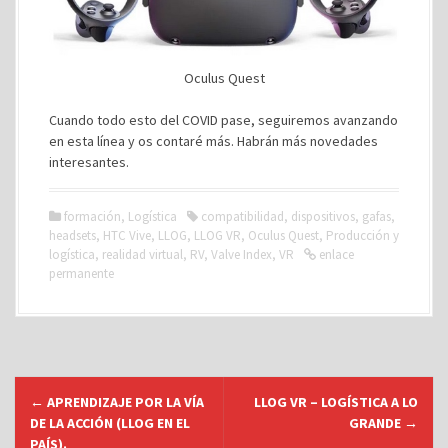
Oculus Quest
Cuando todo esto del COVID pase, seguiremos avanzando
en esta línea y os contaré más. Habrán más novedades
interesantes.
formación
,
Logística
compatibilidad
,
dispositivos
,
gafas
,
headsets
,
HTC Vive
,
LLOG
,
LLOG VR
,
Oculus Quest
,
Producción y
logística
,
realidad virtual
,
RV
,
Valve Index
,
VR
enlace
permanente
N
←
APRENDIZAJE POR LA VÍA
LLOG VR – LOGÍSTICA A LO
a
DE LA ACCIÓN (LLOG EN EL
GRANDE
→
v
PAÍS).