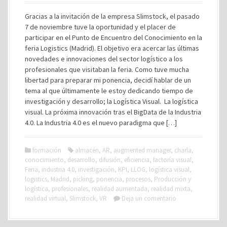
Gracias a la invitación de la empresa Slimstock, el pasado
7 de noviembre tuve la oportunidad y el placer de
participar en el Punto de Encuentro del Conocimiento en la
feria Logistics (Madrid). El objetivo era acercar las últimas
novedades e innovaciones del sector logístico a los
profesionales que visitaban la feria. Como tuve mucha
libertad para preparar mi ponencia, decidí hablar de un
tema al que últimamente le estoy dedicando tiempo de
investigación y desarrollo; la Logística Visual. La logística
visual. La próxima innovación tras el BigData de la Industria
4.0. La Industria 4.0 es el nuevo paradigma que […]
formación
almacén
,
AR
,
augmented manager
,
charla
,
conocimiento
,
desarrollo
,
difusión
,
eficiencia
,
factoría visual
,
Feria
,
industria 4.0
,
investigación
,
KPI
,
LLOG
,
logística visual
,
logistics
,
Madrid
,
picking
,
ponencia
,
procesos
,
Producción y
logística
,
profesionales
,
realidad aumentada
,
realidad mixta
,
realidad virtual
,
Slimstock
,
VR
Deja un comentario