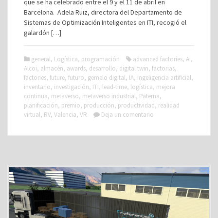
que se ha celebrado entre el 9 y el 11 de abril en
Barcelona. Adela Ruiz, directora del Departamento de
Sistemas de Optimización Inteligentes en ITI, recogió el
galardón […]
general
,
Logística
,
programación
advanced factories
,
AI
,
Alcoi
,
almacén
,
awards
,
desarrollo
,
digital twin
,
factorias
,
factories
,
future
,
futuro
,
gemelo digital
,
IA
,
ingeligencia artificial
,
inventario
,
investigación
,
ITI
,
lead-time
,
logística
,
mejora
continua
,
metaverso
,
metaverso industrial
,
Paterna
,
planificación
,
premio
,
producción
,
productividad
,
realidad
virtual
,
RV
,
Valencia
,
VR
Deja un comentario