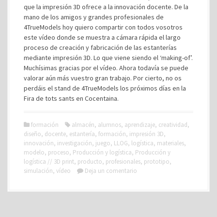
que la impresión 3D ofrece a la innovación docente. De la
mano de los amigos y grandes profesionales de
4TrueModels hoy quiero compartir con todos vosotros
este vídeo donde se muestra a cámara rápida el largo
proceso de creación y fabricación de las estanterías
mediante impresión 3D. Lo que viene siendo el ‘making-of’.
Muchísimas gracias por el vídeo. Ahora todavía se puede
valorar aún más vuestro gran trabajo. Por cierto, no os
perdáis el stand de 4TrueModels los próximos días en la
Fira de tots sants en Cocentaina.
formación
almacén
,
alumnos
,
aprendizaje
,
creatividad
,
diseño
,
docente
,
estantería
,
formación
,
impresión 3D
,
innovación
,
investigación
,
juego
,
LLOG
,
logística
,
materiales
,
modelo
,
proceso
,
Producción y logística
,
Producción y
logística // 3D print
,
producto
,
profesionales
,
prototipo
,
simulación
,
vídeo
Deja un comentario