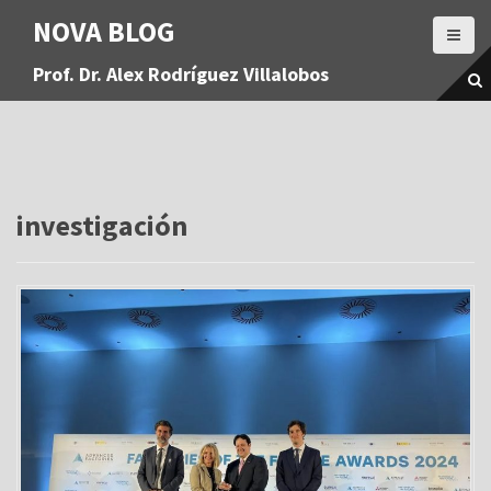
S
NOVA BLOG
a
l
Prof. Dr. Alex Rodríguez Villalobos
t
a
r
a
l
c
o
investigación
n
t
e
n
i
d
o