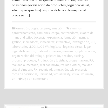
aumentada con otras que he comentado en pasadas
ocasiones (localización de productos, logística visual,
efecto perspectiva) las posibilidades de mejorar el
proceso […]
formación
,
Logística
,
programación
alumnos
,
aprovechamiento
,
camiones
,
carga
,
contenedores
,
cuadro de
mando
,
diseño
,
docencia
,
experiencia
,
formación
,
gemba
,
gestión
,
indicadores
,
inmediatez
,
interactivo
,
investigación
,
KPI
,
laboratorio
,
LLOG
,
LLOG VR
,
logística
,
logística visual
,
lugar
,
lugar de la acción
,
meta-información
,
momento
,
optimización
,
organización del trabajo
,
paletizado
,
pedidos
,
picking
,
proceso
,
procesos
,
Producción y logística
,
programación
,
RA
,
realidad aumentada
,
realidad mixta
,
realidad virtual
,
realidad
virtual almacén
,
RX
,
seguridad
,
simulación
,
tele-presencia
,
toma de decisiones
,
ubicuidad
,
virtual reality
,
visual
,
volumen
,
VR
Deja un comentario