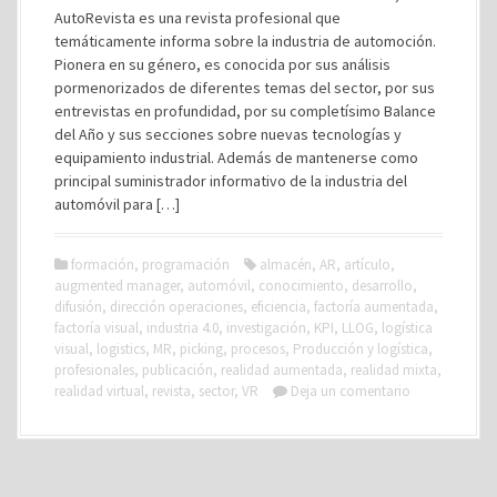
AutoRevista es una revista profesional que
temáticamente informa sobre la industria de automoción.
Pionera en su género, es conocida por sus análisis
pormenorizados de diferentes temas del sector, por sus
entrevistas en profundidad, por su completísimo Balance
del Año y sus secciones sobre nuevas tecnologías y
equipamiento industrial. Además de mantenerse como
principal suministrador informativo de la industria del
automóvil para […]
formación
,
programación
almacén
,
AR
,
artículo
,
augmented manager
,
automóvil
,
conocimiento
,
desarrollo
,
difusión
,
dirección operaciones
,
eficiencia
,
factoría aumentada
,
factoría visual
,
industria 4.0
,
investigación
,
KPI
,
LLOG
,
logística
visual
,
logistics
,
MR
,
picking
,
procesos
,
Producción y logística
,
profesionales
,
publicación
,
realidad aumentada
,
realidad mixta
,
realidad virtual
,
revista
,
sector
,
VR
Deja un comentario