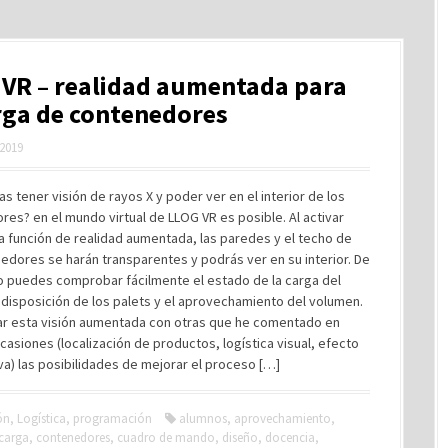
VR – realidad aumentada para
rga de contenedores
 2019
as tener visión de rayos X y poder ver en el interior de los
es? en el mundo virtual de LLOG VR es posible. Al activar
 función de realidad aumentada, las paredes y el techo de
edores se harán transparentes y podrás ver en su interior. De
 puedes comprobar fácilmente el estado de la carga del
 disposición de los palets y el aprovechamiento del volumen.
ar esta visión aumentada con otras que he comentado en
asiones (localización de productos, logística visual, efecto
a) las posibilidades de mejorar el proceso […]
ón
,
Logística
,
programación
alumnos
,
aprovechamiento
,
carga
,
contenedores
,
cuadro de mando
,
diseño
,
docencia
,