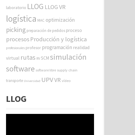
LLOG
LLOG VR
laboratorio
logística
optimización
MAC
picking
proceso
preparación de pedidos
procesos
Producción y logística
programación
realidad
profesor
profesionales
simulación
rutas
virtual
SCM
RV
software
software libre
supply chain
UPV
VR
transporte
vídeo
Universidad
LLOG