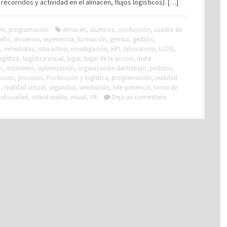
 recorridos y actividad en el almacén, flujos logísticos). […]
ón
,
programación
almacén
,
alumnos
,
conducción
,
cuadro de
seño
,
docencia
,
experiencia
,
formación
,
gemba
,
gestión
,
s
,
inmediatez
,
interactivo
,
investigación
,
KPI
,
laboratorio
,
LLOG
,
ogística
,
logística visual
,
lugar
,
lugar de la acción
,
meta-
n
,
momento
,
optimización
,
organización del trabajo
,
pedidos
,
oceso
,
procesos
,
Producción y logística
,
programación
,
realidad
a
,
realidad virtual
,
seguridad
,
simulación
,
tele-presencia
,
toma de
,
ubicuidad
,
virtual reality
,
visual
,
VR
Deja un comentario