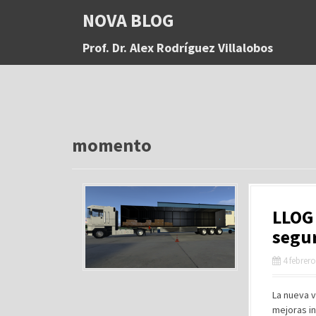
S
NOVA BLOG
a
l
Prof. Dr. Alex Rodríguez Villalobos
t
a
r
a
l
c
o
momento
n
t
e
n
LLOG 
i
d
segur
o
4 febrero
La nueva 
mejoras in