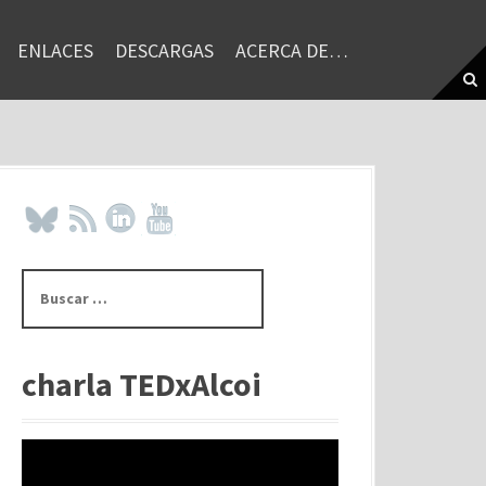
ENLACES
DESCARGAS
ACERCA DE…
B
u
s
c
a
charla TEDxAlcoi
r
: