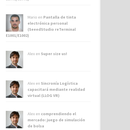
Mario en
Pantalla de tinta
electrónica personal
(SeeedStudio reTerminal
E1001/E1002)
Alex
en
Super size us!
Alex
en
Sincronía Logística
capacitará mediante realidad
virtual (LLOG VR)
Alex
en
comprendiendo el
mercado: juego de simulación
de bolsa