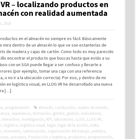
VR – localizando productos en
macén con realidad aumentada
, 2019
productos en el almacén no siempre es fácil. Básicamente
o mira dentro de un almacén lo que ve son estanterías de
lets de madera y cajas de cartón. Como todo es muy parecido
illo encontrar el producto que buscas hasta que estás a su
cluso con un SGA puede llegar a ser confuso y llevarte a
rores (por ejemplo, tomar una caja con una referencia
, o no ir a la ubicación correcta). Por eso, y dentro de mi
ión en logística visual, en LLOG VR he desarrollado una nueva
ra […]
ón
,
programación
almacén
,
conducción
,
cuadro de mando
,
encia
,
experiencia
,
formación
,
gemba
,
gestión
,
indicadores
,
,
interactivo
,
investigación
,
KPI
,
laboratorio
,
LLOG
,
LLOG VR
,
n
,
logística
,
logística visual
,
lugar
,
lugar de la acción
,
meta-
n
,
momento
,
optimización
,
organización del trabajo
,
pedidos
,
oceso
,
procesos
,
Producción y logística
,
productos
,
programación
,