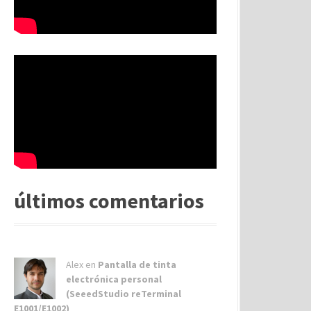
últimos comentarios
Alex
en
Pantalla de tinta
electrónica personal
(SeeedStudio reTerminal
E1001/E1002)