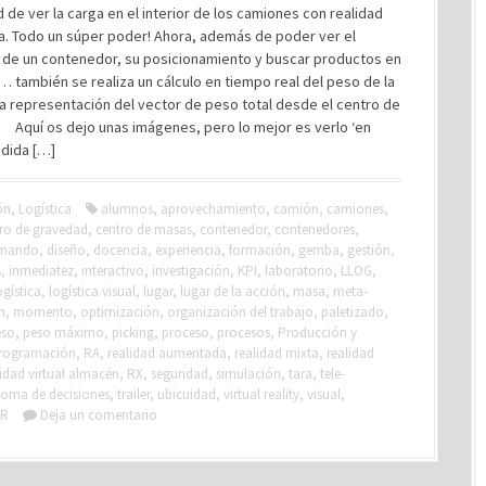
d de ver la carga en el interior de los camiones con realidad
. Todo un súper poder! Ahora, además de poder ver el
 de un contenedor, su posicionamiento y buscar productos en
r… también se realiza un cálculo en tiempo real del peso de la
a representación del vector de peso total desde el centro de
 Aquí os dejo unas imágenes, pero lo mejor es verlo ‘en
edida […]
ón
,
Logística
alumnos
,
aprovechamiento
,
camión
,
camiones
,
ro de gravedad
,
centro de masas
,
contenedor
,
contenedores
,
 mando
,
diseño
,
docencia
,
experiencia
,
formación
,
gemba
,
gestión
,
s
,
inmediatez
,
interactivo
,
investigación
,
KPI
,
laboratorio
,
LLOG
,
ogística
,
logística visual
,
lugar
,
lugar de la acción
,
masa
,
meta-
n
,
momento
,
optimización
,
organización del trabajo
,
paletizado
,
eso
,
peso máximo
,
picking
,
proceso
,
procesos
,
Producción y
rogramación
,
RA
,
realidad aumentada
,
realidad mixta
,
realidad
lidad virtual almacén
,
RX
,
seguridad
,
simulación
,
tara
,
tele-
toma de decisiones
,
trailer
,
ubicuidad
,
virtual reality
,
visual
,
VR
Deja un comentario