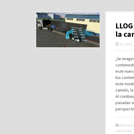
LLOG 
la ca
15 abril,
¿te imagin
contenedor
este nueva
los conten
este modo
camión, la
Al combin
pasadas oc
perspectiv
formaci
camiones
,