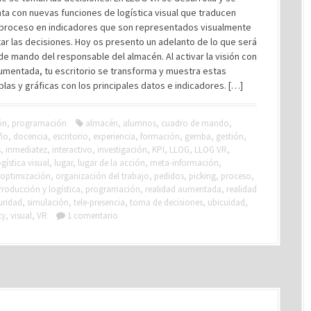
a con nuevas funciones de logística visual que traducen
 proceso en indicadores que son representados visualmente
itar las decisiones. Hoy os presento un adelanto de lo que será
de mando del responsable del almacén. Al activar la visión con
umentada, tu escritorio se transforma y muestra estas
blas y gráficas con los principales datos e indicadores. […]
ón
,
programación
almacén
,
alumnos
,
cuadro de mando
,
ño
,
docencia
,
escritorio
,
experiencia
,
formación
,
gemba
,
gestión
,
s
,
inmediatez
,
interactivo
,
investigación
,
KPI
,
LLOG
,
LLOG VR
,
ogística visual
,
lugar
,
lugar de la acción
,
meta-información
,
optimización
,
organización del trabajo
,
pedidos
,
picking
,
proceso
,
roducción y logística
,
programación
,
realidad aumentada
,
realidad
uridad
,
simulación
,
tele-presencia
,
toma de decisiones
,
ubicuidad
,
ty
,
visual
,
VR
1 comentario