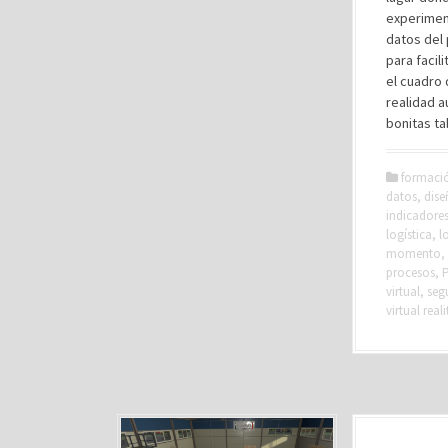
experiment
datos del
para facil
el cuadro 
realidad a
bonitas ta
formaci
datos
,
dise
indicadore
logística
,
l
momento
,
procesos
,
P
virtual
,
seg
virtual reali