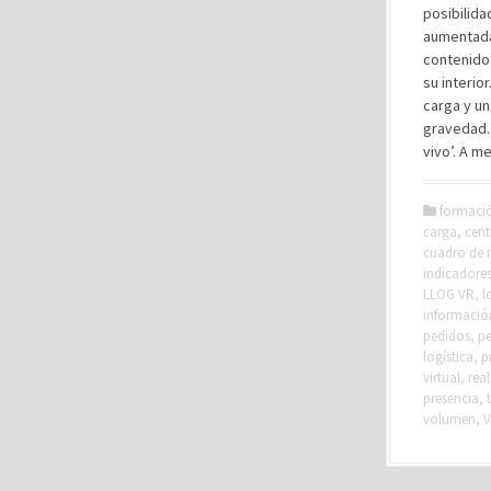
posibilida
aumentada
contenido
su interio
carga y un
gravedad.
vivo’. A m
formaci
carga
,
cent
cuadro de
indicadore
LLOG VR
,
l
informació
pedidos
,
p
logística
,
p
virtual
,
rea
presencia
,
volumen
,