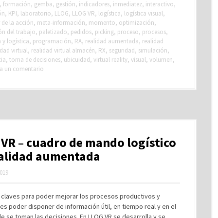
,
formación
,
gemba
,
gestión
,
indicadores
,
inmediatez
,
interactivo
,
ón
,
KPI
,
laboratorio
,
LLOG
,
LLOG VR
,
logística
,
logística visual
,
 de la acción
,
meta-información
,
momento
,
optimización
,
n del trabajo
,
paletizado
,
pedidos
,
picking
,
proceso
,
procesos
,
y logística
,
programación
,
RA
,
realidad aumentada
,
realidad
idad virtual
,
realidad virtual almacén
,
RX
,
seguridad
,
simulación
,
cia
,
toma de decisiones
,
ubicuidad
,
virtual reality
,
visual
,
volumen
,
a un comentario
VR – cuadro de mando logístico
ealidad aumentada
2019
s claves para poder mejorar los procesos productivos y
 es poder disponer de información útil, en tiempo real y en el
e se toman las decisiones. En LLOG VR se desarrolla y se