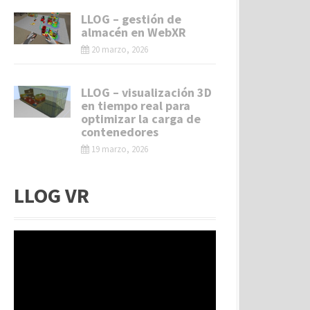
LLOG – gestión de
almacén en WebXR
20 marzo, 2026
LLOG – visualización 3D
en tiempo real para
optimizar la carga de
contenedores
19 marzo, 2026
LLOG VR