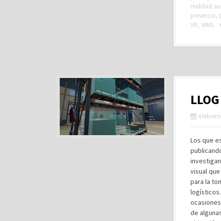
realidad a
presencia
,
VR
,
WMS
LLOG 
4 febrero
Los que es
publicando
investigan
visual que
para la to
logísticos
ocasiones
de alguna