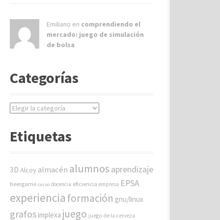
Emiliano en
comprendiendo el
mercado: juego de simulación
de bolsa
Categorías
C
a
t
Etiquetas
e
g
o
alumnos
aprendizaje
almacén
r
3D
Alcoy
í
EPSA
beergame
eficiencia
docencia
empresa
curso
a
experiencia
formación
gnu/linux
s
juego
grafos
implexa
juego de la cerveza