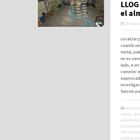
LLOG 
el al
26 marzo
Localizar 
cuando un
metal, pa
no es senc
lado, e in
cometer er
equivocada
investigac
función pa
formaci
diseño
,
doc
inmediatez
localizació
informació
picking
,
pr