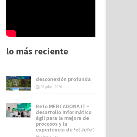
lo más reciente
desconexión profunda
28 julio, 2026
Reto MERCADONA IT –
desarrollo informático
ágil para la mejora de
procesos y la
experiencia de ‘el Jefe’.