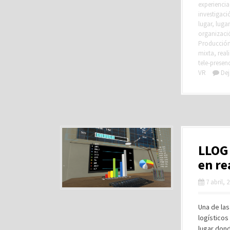
experiencia
investigaci
lugar
,
lugar
organizació
Producción 
mixta
,
real
tele-presen
VR
Dej
LLOG 
en r
7 abril, 
Una de la
logísticos
lugar dond