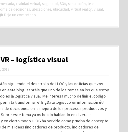
umentada
,
realidad virtual
,
seguridad
,
SGA
,
simulación
,
tele-
toma de decisiones
,
ubicaciones
,
ubicuidad
,
virtual reality
,
visual
,
Deja un comentario
VR – logística visual
, 2019
táis siguiendo el desarrollo de LLOG y las noticias que voy
 en este blog, sabréis que uno de los temas en los que estoy
do es la logística visual. Me interesa mucho definir el código
 permita transformar el BigData logístico en información útil
ma de decisiones en la mejora de los procesos productivos y
. Sobre este tema ya os he ido hablando en diversas
 y en cierto modo LLOG ha servido como prueba de concepto
s de mis ideas (indicadores de producto, indicadores de