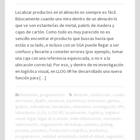
Localizar productos en el almacén no siempre es fácil.
Básicamente cuando uno mira dentro de un almacén lo
que ve son estanterías de metal, palets de madera y
cajas de cartón. Como todo es muy parecido no es
sencillo encontrar el producto que buscas hasta que
estás a su lado, e incluso con un SGA puede llegar a ser
confuso y llevarte a cometer errores (por ejemplo, tomar
una caja con una referencia equivocada, o no ir a la
ubicación correcta). Por eso, y dentro de mi investigación
en logística visual, en LLOG VR he desarrollado una nueva
función para […]
formación
,
programación
almacén
,
conducción
,
cuadro
de mando
,
diseño
,
docencia
,
experiencia
,
formación
,
gemba
,
gestión
,
indicadores
,
inmediatez
,
interactivo
,
investigación
,
KPI
,
laboratorio
,
LLOG
,
LLOG VR
,
localización
,
logística
,
logística
visual
,
lugar
,
lugar de la acción
,
meta-información
,
momento
,
optimización
,
organización del trabajo
,
pedidos
,
picking
,
proceso
,
procesos
,
Producción y logística
,
productos
,
programación
,
realidad aumentada
,
realidad virtual
,
seguridad
,