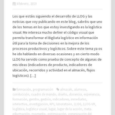
4 febrero, 2019
Los que estáis siguiendo el desarrollo de LLOG y las
noticias que voy publicando en este blog, sabréis que uno
de los temas en los que estoy investigando es la logística
visual. Me interesa mucho definir el código visual que
permita transformar el BigData logístico en información
útil para la toma de decisiones en la mejora de los
procesos productivos y logísticos. Sobre este tema ya os
he ido hablando en diversas ocasiones y en cierto modo
LLOG ha servido como prueba de concepto de algunas de
mis ideas (indicadores de producto, indicadores de
ubicación, recorridos y actividad en el almacén, flujos
logísticos). […]
formación
,
programación
almacén
,
alumnos
,
conducción
,
cuadro de mando
,
diseño
,
docencia
,
experiencia
,
formación
,
gemba
,
gestión
,
indicadores
,
inmediatez
,
interactivo
,
investigación
,
KPI
,
laboratorio
,
LLOG
,
LLOG VR
,
logística
,
logística visual
,
lugar
,
lugar de la acción
,
meta-
información
,
momento
,
optimización
,
organización del