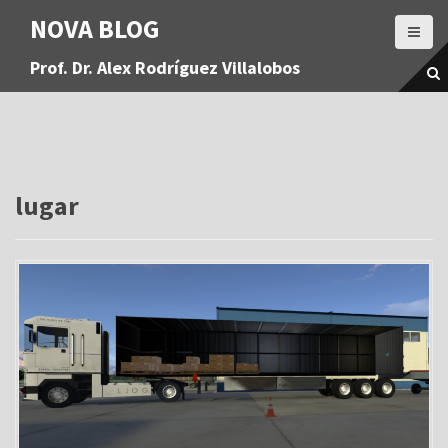
S
NOVA BLOG
a
l
Prof. Dr. Alex Rodríguez Villalobos
t
a
r
a
l
c
o
lugar
n
t
e
n
i
d
o