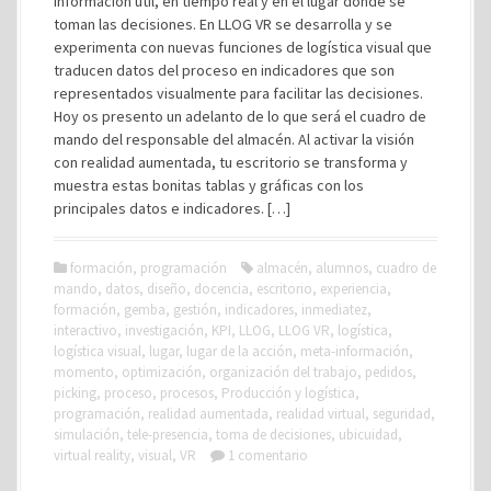
información útil, en tiempo real y en el lugar donde se
toman las decisiones. En LLOG VR se desarrolla y se
experimenta con nuevas funciones de logística visual que
traducen datos del proceso en indicadores que son
representados visualmente para facilitar las decisiones.
Hoy os presento un adelanto de lo que será el cuadro de
mando del responsable del almacén. Al activar la visión
con realidad aumentada, tu escritorio se transforma y
muestra estas bonitas tablas y gráficas con los
principales datos e indicadores. […]
formación
,
programación
almacén
,
alumnos
,
cuadro de
mando
,
datos
,
diseño
,
docencia
,
escritorio
,
experiencia
,
formación
,
gemba
,
gestión
,
indicadores
,
inmediatez
,
interactivo
,
investigación
,
KPI
,
LLOG
,
LLOG VR
,
logística
,
logística visual
,
lugar
,
lugar de la acción
,
meta-información
,
momento
,
optimización
,
organización del trabajo
,
pedidos
,
picking
,
proceso
,
procesos
,
Producción y logística
,
programación
,
realidad aumentada
,
realidad virtual
,
seguridad
,
simulación
,
tele-presencia
,
toma de decisiones
,
ubicuidad
,
virtual reality
,
visual
,
VR
1 comentario