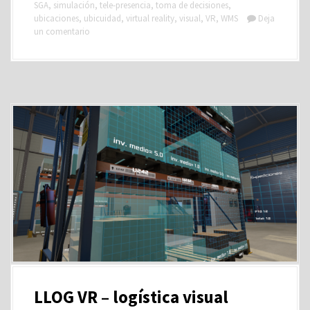
SGA
,
simulación
,
tele-presencia
,
toma de decisiones
,
ubicaciones
,
ubicuidad
,
virtual reality
,
visual
,
VR
,
WMS
Deja
un comentario
LLOG VR – logística visual