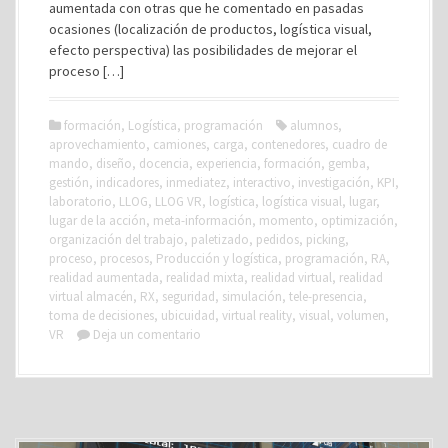
aumentada con otras que he comentado en pasadas
ocasiones (localización de productos, logística visual,
efecto perspectiva) las posibilidades de mejorar el
proceso […]
formación
,
Logística
,
programación
alumnos
,
aprovechamiento
,
camiones
,
carga
,
contenedores
,
cuadro de
mando
,
diseño
,
docencia
,
experiencia
,
formación
,
gemba
,
gestión
,
indicadores
,
inmediatez
,
interactivo
,
investigación
,
KPI
,
laboratorio
,
LLOG
,
LLOG VR
,
logística
,
logística visual
,
lugar
,
lugar de la acción
,
meta-información
,
momento
,
optimización
,
organización del trabajo
,
paletizado
,
pedidos
,
picking
,
proceso
,
procesos
,
Producción y logística
,
programación
,
RA
,
realidad aumentada
,
realidad mixta
,
realidad virtual
,
realidad
virtual almacén
,
RX
,
seguridad
,
simulación
,
tele-presencia
,
toma de decisiones
,
ubicuidad
,
virtual reality
,
visual
,
volumen
,
VR
Deja un comentario