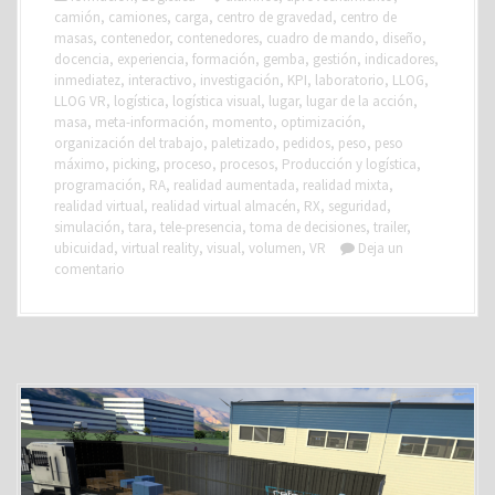
camión
,
camiones
,
carga
,
centro de gravedad
,
centro de
masas
,
contenedor
,
contenedores
,
cuadro de mando
,
diseño
,
docencia
,
experiencia
,
formación
,
gemba
,
gestión
,
indicadores
,
inmediatez
,
interactivo
,
investigación
,
KPI
,
laboratorio
,
LLOG
,
LLOG VR
,
logística
,
logística visual
,
lugar
,
lugar de la acción
,
masa
,
meta-información
,
momento
,
optimización
,
organización del trabajo
,
paletizado
,
pedidos
,
peso
,
peso
máximo
,
picking
,
proceso
,
procesos
,
Producción y logística
,
programación
,
RA
,
realidad aumentada
,
realidad mixta
,
realidad virtual
,
realidad virtual almacén
,
RX
,
seguridad
,
simulación
,
tara
,
tele-presencia
,
toma de decisiones
,
trailer
,
ubicuidad
,
virtual reality
,
visual
,
volumen
,
VR
Deja un
comentario