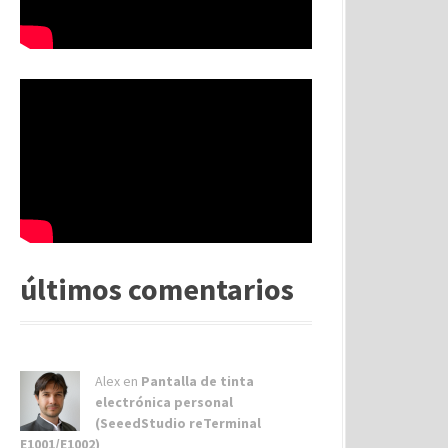
últimos comentarios
Alex
en
Pantalla de tinta
electrónica personal
(SeeedStudio reTerminal
E1001/E1002)