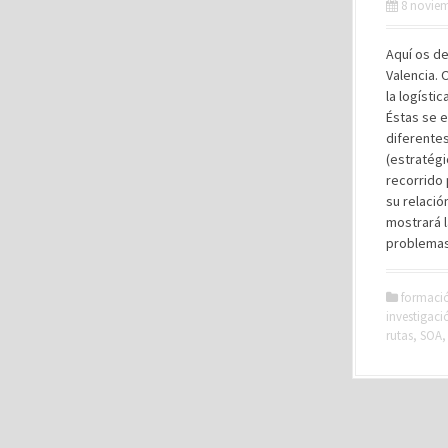
8 noviem
Aquí os de
Valencia. 
la logísti
Éstas se 
diferentes
(estratégi
recorrido 
su relació
mostrará 
problemas
formaci
investigaci
rutas
,
SOA