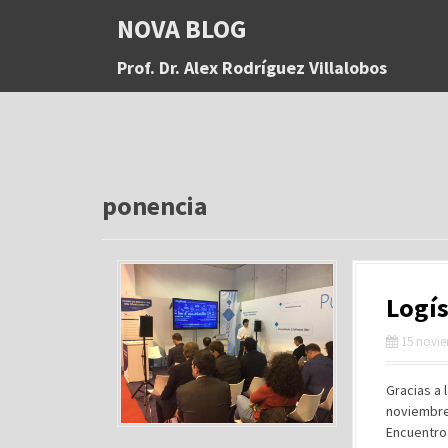
S
NOVA BLOG
a
l
Prof. Dr. Alex Rodríguez Villalobos
t
a
r
a
l
c
o
ponencia
n
t
e
n
Logís
i
d
15 novie
o
Gracias a 
noviembre 
Encuentro 