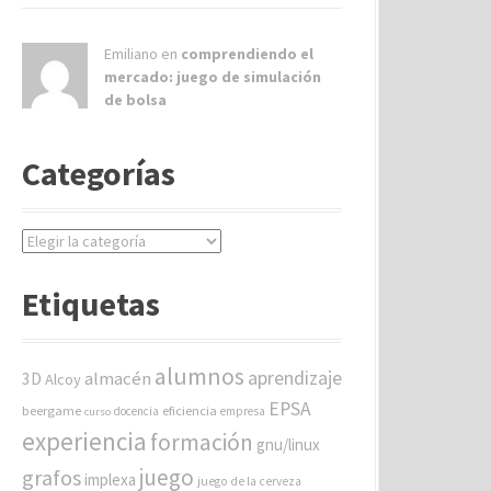
Emiliano en
comprendiendo el
mercado: juego de simulación
de bolsa
Categorías
C
a
t
Etiquetas
e
g
o
alumnos
aprendizaje
almacén
r
3D
Alcoy
í
EPSA
beergame
eficiencia
docencia
empresa
curso
a
experiencia
formación
gnu/linux
s
juego
grafos
implexa
juego de la cerveza