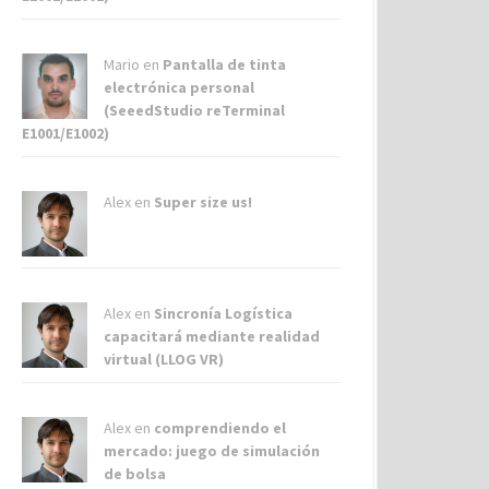
Mario en
Pantalla de tinta
electrónica personal
(SeeedStudio reTerminal
E1001/E1002)
Alex
en
Super size us!
Alex
en
Sincronía Logística
capacitará mediante realidad
virtual (LLOG VR)
Alex
en
comprendiendo el
mercado: juego de simulación
de bolsa