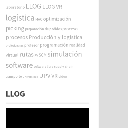
LLOG
LLOG VR
laboratorio
logística
optimización
MAC
picking
proceso
preparación de pedidos
procesos
Producción y logística
programación
realidad
profesor
profesionales
simulación
rutas
virtual
SCM
RV
software
software libre
supply chain
UPV
VR
transporte
vídeo
Universidad
LLOG