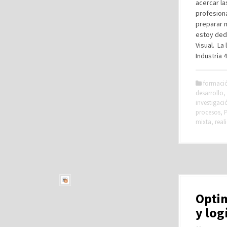
acercar la
profesiona
preparar m
estoy dedi
Visual. La
Industria 
formaci
desarrollo
,
investigaci
procesos
,
P
mixta
,
real
Optim
y log