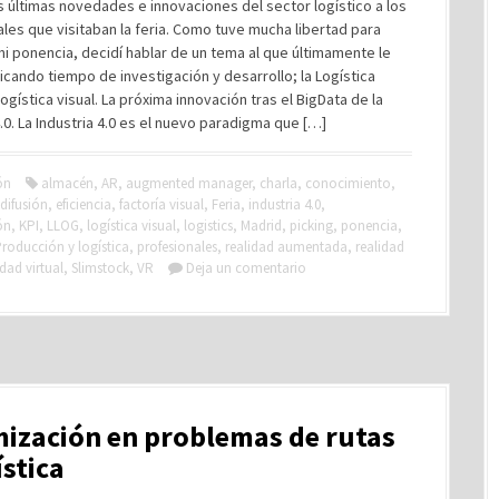
s últimas novedades e innovaciones del sector logístico a los
les que visitaban la feria. Como tuve mucha libertad para
i ponencia, decidí hablar de un tema al que últimamente le
cando tiempo de investigación y desarrollo; la Logística
 logística visual. La próxima innovación tras el BigData de la
4.0. La Industria 4.0 es el nuevo paradigma que […]
ón
almacén
,
AR
,
augmented manager
,
charla
,
conocimiento
,
difusión
,
eficiencia
,
factoría visual
,
Feria
,
industria 4.0
,
ón
,
KPI
,
LLOG
,
logística visual
,
logistics
,
Madrid
,
picking
,
ponencia
,
roducción y logística
,
profesionales
,
realidad aumentada
,
realidad
idad virtual
,
Slimstock
,
VR
Deja un comentario
ización en problemas de rutas
ística