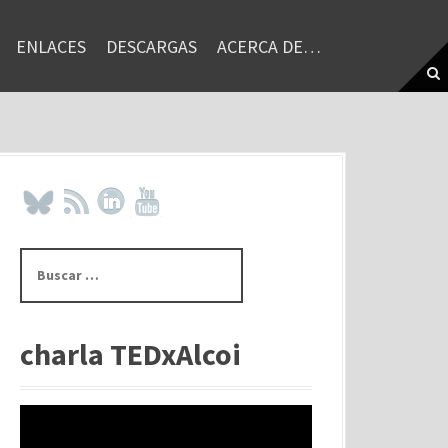
ENLACES
DESCARGAS
ACERCA DE…
B
u
s
c
a
charla TEDxAlcoi
r
: