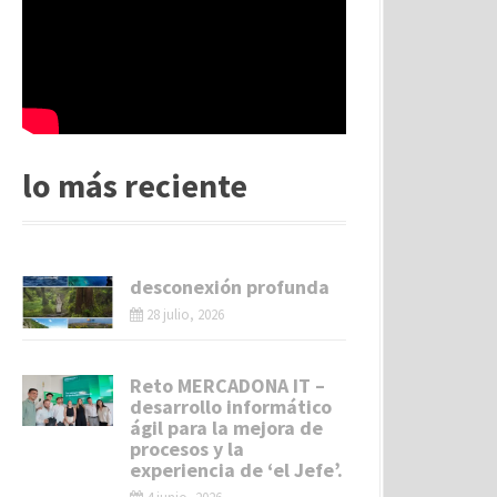
lo más reciente
desconexión profunda
28 julio, 2026
Reto MERCADONA IT –
desarrollo informático
ágil para la mejora de
procesos y la
experiencia de ‘el Jefe’.