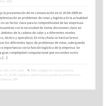
bre, 2009
jo la presentación de mi comunicación en el JICAN 2009 en
Optimización en problemas de rutas y logística En la actualidad
ca es un factor clave para la competitividad de las empresas.
encuentran con la necesidad de tomar decisiones clave en
 ámbitos de la cadena de valor y a diferentes niveles
co, táctico y operativo). En esta charla se hará un breve
por los diferentes tipos de problemas de rutas, subrayando
n e importancia con la función logística de la empresa. Se
la gran complejidad computacional que esconden estos
, […]
ón
,
GIS y GPS
,
rutas
2009
,
inteligencia computacional
,
ón
,
ITI
,
JICAN
,
logística
,
optimización
,
ponencia
,
presentación
,
,
Valencia
,
VRP