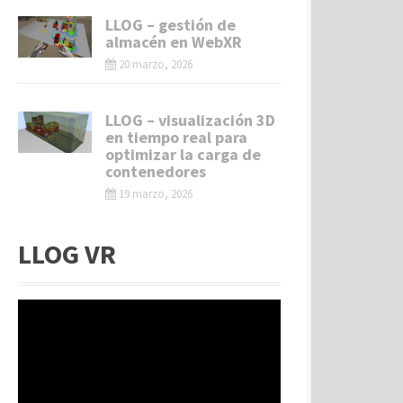
LLOG – gestión de
almacén en WebXR
20 marzo, 2026
LLOG – visualización 3D
en tiempo real para
optimizar la carga de
contenedores
19 marzo, 2026
LLOG VR