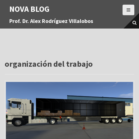
S
NOVA BLOG
a
l
Prof. Dr. Alex Rodríguez Villalobos
t
a
r
a
l
c
o
organización del trabajo
n
t
e
n
i
d
o