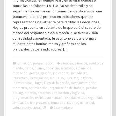
información útil, en tiempo real y en el lugar donde se
toman las decisiones. En LLOG VR se desarrolla y se
experimenta con nuevas funciones de logística visual que
traducen datos del proceso en indicadores que son
representados visualmente para facilitar las decisiones.
Hoy os presento un adelanto de lo que será el cuadro de
mando del responsable del almacén. Al activar la visión
con realidad aumentada, tu escritorio se transforma y
muestra estas bonitas tablas y gráficas con los
principales datos e indicadores. […]
formación
,
programación
almacén
,
alumnos
,
cuadro de
mando
,
datos
,
diseño
,
docencia
,
escritorio
,
experiencia
,
formación
,
gemba
,
gestión
,
indicadores
,
inmediatez
,
interactivo
,
investigación
,
KPI
,
LLOG
,
LLOG VR
,
logística
,
logística visual
,
lugar
,
lugar de la acción
,
meta-información
,
momento
,
optimización
,
organización del trabajo
,
pedidos
,
picking
,
proceso
,
procesos
,
Producción y logística
,
programación
,
realidad aumentada
,
realidad virtual
,
seguridad
,
simulación
,
tele-presencia
,
toma de decisiones
,
ubicuidad
,
virtual reality
,
visual
,
VR
1 comentario