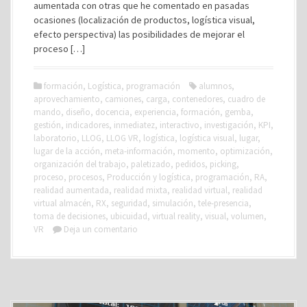
aumentada con otras que he comentado en pasadas
ocasiones (localización de productos, logística visual,
efecto perspectiva) las posibilidades de mejorar el
proceso […]
formación
,
Logística
,
programación
alumnos
,
aprovechamiento
,
camiones
,
carga
,
contenedores
,
cuadro de
mando
,
diseño
,
docencia
,
experiencia
,
formación
,
gemba
,
gestión
,
indicadores
,
inmediatez
,
interactivo
,
investigación
,
KPI
,
laboratorio
,
LLOG
,
LLOG VR
,
logística
,
logística visual
,
lugar
,
lugar de la acción
,
meta-información
,
momento
,
optimización
,
organización del trabajo
,
paletizado
,
pedidos
,
picking
,
proceso
,
procesos
,
Producción y logística
,
programación
,
RA
,
realidad aumentada
,
realidad mixta
,
realidad virtual
,
realidad
virtual almacén
,
RX
,
seguridad
,
simulación
,
tele-presencia
,
toma de decisiones
,
ubicuidad
,
virtual reality
,
visual
,
volumen
,
VR
Deja un comentario