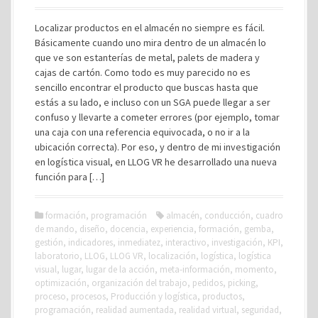
Localizar productos en el almacén no siempre es fácil.
Básicamente cuando uno mira dentro de un almacén lo
que ve son estanterías de metal, palets de madera y
cajas de cartón. Como todo es muy parecido no es
sencillo encontrar el producto que buscas hasta que
estás a su lado, e incluso con un SGA puede llegar a ser
confuso y llevarte a cometer errores (por ejemplo, tomar
una caja con una referencia equivocada, o no ir a la
ubicación correcta). Por eso, y dentro de mi investigación
en logística visual, en LLOG VR he desarrollado una nueva
función para […]
formación
,
programación
almacén
,
conducción
,
cuadro
de mando
,
diseño
,
docencia
,
experiencia
,
formación
,
gemba
,
gestión
,
indicadores
,
inmediatez
,
interactivo
,
investigación
,
KPI
,
laboratorio
,
LLOG
,
LLOG VR
,
localización
,
logística
,
logística
visual
,
lugar
,
lugar de la acción
,
meta-información
,
momento
,
optimización
,
organización del trabajo
,
pedidos
,
picking
,
proceso
,
procesos
,
Producción y logística
,
productos
,
programación
,
realidad aumentada
,
realidad virtual
,
seguridad
,