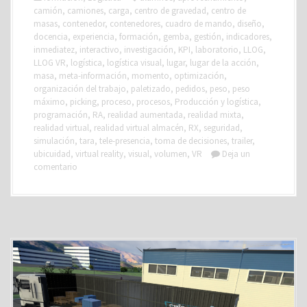
camión
,
camiones
,
carga
,
centro de gravedad
,
centro de
masas
,
contenedor
,
contenedores
,
cuadro de mando
,
diseño
,
docencia
,
experiencia
,
formación
,
gemba
,
gestión
,
indicadores
,
inmediatez
,
interactivo
,
investigación
,
KPI
,
laboratorio
,
LLOG
,
LLOG VR
,
logística
,
logística visual
,
lugar
,
lugar de la acción
,
masa
,
meta-información
,
momento
,
optimización
,
organización del trabajo
,
paletizado
,
pedidos
,
peso
,
peso
máximo
,
picking
,
proceso
,
procesos
,
Producción y logística
,
programación
,
RA
,
realidad aumentada
,
realidad mixta
,
realidad virtual
,
realidad virtual almacén
,
RX
,
seguridad
,
simulación
,
tara
,
tele-presencia
,
toma de decisiones
,
trailer
,
ubicuidad
,
virtual reality
,
visual
,
volumen
,
VR
Deja un
comentario