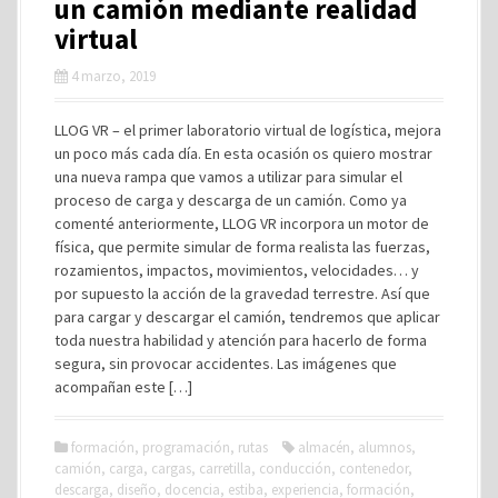
un camión mediante realidad
virtual
4 marzo, 2019
LLOG VR – el primer laboratorio virtual de logística, mejora
un poco más cada día. En esta ocasión os quiero mostrar
una nueva rampa que vamos a utilizar para simular el
proceso de carga y descarga de un camión. Como ya
comenté anteriormente, LLOG VR incorpora un motor de
física, que permite simular de forma realista las fuerzas,
rozamientos, impactos, movimientos, velocidades… y
por supuesto la acción de la gravedad terrestre. Así que
para cargar y descargar el camión, tendremos que aplicar
toda nuestra habilidad y atención para hacerlo de forma
segura, sin provocar accidentes. Las imágenes que
acompañan este […]
formación
,
programación
,
rutas
almacén
,
alumnos
,
camión
,
carga
,
cargas
,
carretilla
,
conducción
,
contenedor
,
descarga
,
diseño
,
docencia
,
estiba
,
experiencia
,
formación
,