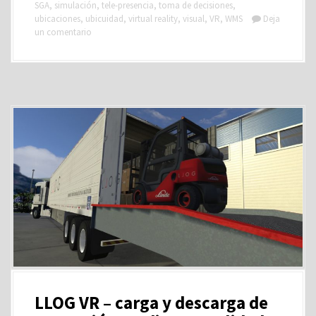
SGA
,
simulación
,
tele-presencia
,
toma de decisiones
,
ubicaciones
,
ubicuidad
,
virtual reality
,
visual
,
VR
,
WMS
Deja
un comentario
LLOG VR – carga y descarga de