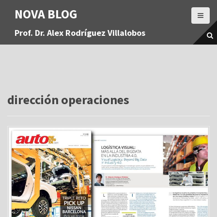
S
NOVA BLOG
a
l
Prof. Dr. Alex Rodríguez Villalobos
t
a
r
a
l
c
o
dirección operaciones
n
t
e
n
i
d
o