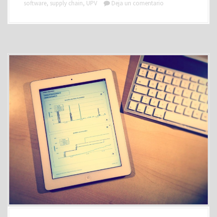
software
,
supply chain
,
UPV
Deja un comentario