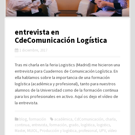
entrevista en
CdeComunicación Logística
1 diciembre, 2017
Tras mi charla en la feria Logistics (Madrid) me hicieron una
entrevista para Cuadernos de Comunicación Logística. En
ella hablamos sobre la importancia de una formación
logística (académica y profesional), tanto para nuestros
alumnos de la Universidad como de la formación continua
para los profesionales en activo. Aquí os dejo el vídeo de
la entrevista.
blog
,
formación
académica
,
CdComunicación
,
charla
,
continua
,
entrevista
,
formación
,
grado
,
logística
,
logistics
,
Master
,
MUIOL
,
Producción y logística
,
profesional
,
UPV
,
vídeo