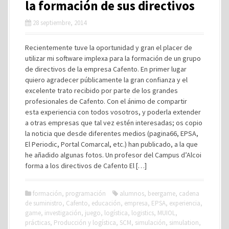
la formación de sus directivos
28 septiembre, 2014
Recientemente tuve la oportunidad y gran el placer de
utilizar mi software implexa para la formación de un grupo
de directivos de la empresa Cafento. En primer lugar
quiero agradecer públicamente la gran confianza y el
excelente trato recibido por parte de los grandes
profesionales de Cafento. Con el ánimo de compartir
esta experiencia con todos vosotros, y poderla extender
a otras empresas que tal vez estén interesadas; os copio
la noticia que desde diferentes medios (pagina66, EPSA,
El Periodic, Portal Comarcal, etc.) han publicado, a la que
he añadido algunas fotos. Un profesor del Campus d’Alcoi
forma a los directivos de Cafento El […]
formación
,
programación
alumnos
,
beergame
,
cadena
de suministro
,
Cafento
,
educación
,
empresa
,
EPSA
,
experiencia
,
game
,
investigación
,
juego
,
logística
,
logistics
,
MUIOL
,
prácticas
,
Producción y logística
,
SCM
,
simulación
,
simulation
,