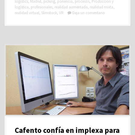
logistics
,
Madrid
,
picking
,
ponencia
,
procesos
,
Producción y
logística
,
profesionales
,
realidad aumentada
,
realidad mixta
,
realidad virtual
,
Slimstock
,
VR
Deja un comentario
Cafento confía en implexa para