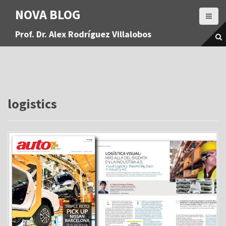
S
NOVA BLOG
a
l
Prof. Dr. Alex Rodríguez Villalobos
t
a
r
a
l
c
o
logistics
n
t
e
n
i
d
o