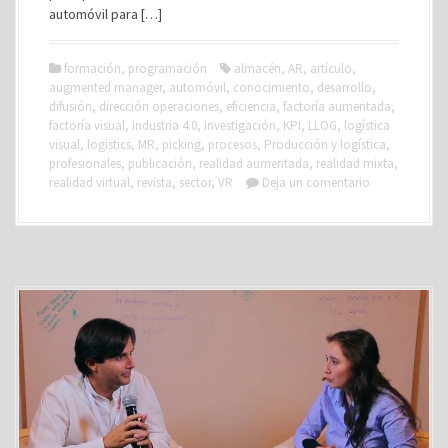
automóvil para […]
formación
,
programación
almacén
,
AR
,
artículo
,
augmented manager
,
automóvil
,
conocimiento
,
desarrollo
,
difusión
,
dirección operaciones
,
eficiencia
,
factoría aumentada
,
factoría visual
,
industria 4.0
,
investigación
,
KPI
,
LLOG
,
logística
visual
,
logistics
,
MR
,
picking
,
procesos
,
Producción y logística
,
profesionales
,
publicación
,
realidad aumentada
,
realidad mixta
,
realidad virtual
,
revista
,
sector
,
VR
Deja un comentario