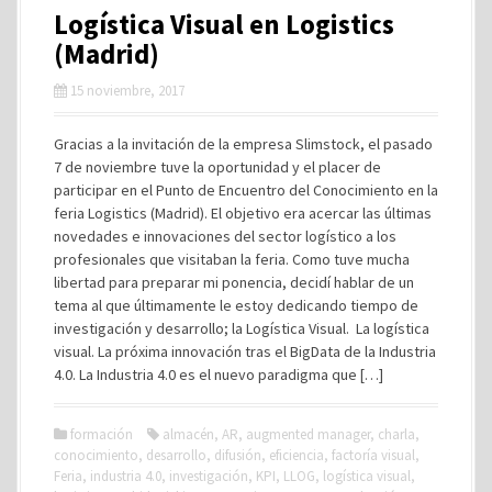
Logística Visual en Logistics
(Madrid)
15 noviembre, 2017
Gracias a la invitación de la empresa Slimstock, el pasado
7 de noviembre tuve la oportunidad y el placer de
participar en el Punto de Encuentro del Conocimiento en la
feria Logistics (Madrid). El objetivo era acercar las últimas
novedades e innovaciones del sector logístico a los
profesionales que visitaban la feria. Como tuve mucha
libertad para preparar mi ponencia, decidí hablar de un
tema al que últimamente le estoy dedicando tiempo de
investigación y desarrollo; la Logística Visual. La logística
visual. La próxima innovación tras el BigData de la Industria
4.0. La Industria 4.0 es el nuevo paradigma que […]
formación
almacén
,
AR
,
augmented manager
,
charla
,
conocimiento
,
desarrollo
,
difusión
,
eficiencia
,
factoría visual
,
Feria
,
industria 4.0
,
investigación
,
KPI
,
LLOG
,
logística visual
,