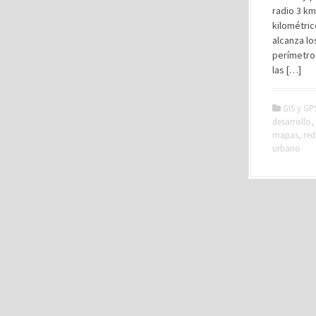
radio 3 km
kilométric
alcanza lo
perímetro
las […]
GIS y GP
desarrollo
,
mapas
,
red
urbano