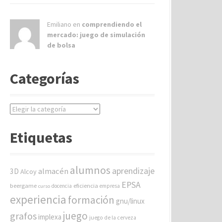
Emiliano en
comprendiendo el
mercado: juego de simulación
de bolsa
Categorías
C
a
t
Etiquetas
e
g
o
alumnos
aprendizaje
almacén
r
3D
Alcoy
í
EPSA
beergame
eficiencia
docencia
empresa
curso
a
experiencia
formación
gnu/linux
s
juego
grafos
implexa
juego de la cerveza