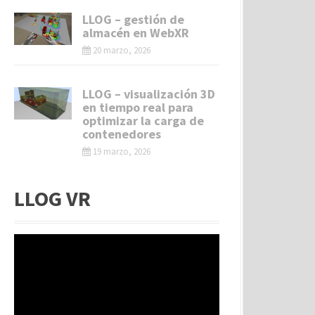
LLOG – gestión de
almacén en WebXR
20 marzo, 2026
LLOG – visualización 3D
en tiempo real para
optimizar la carga de
contenedores
19 marzo, 2026
LLOG VR