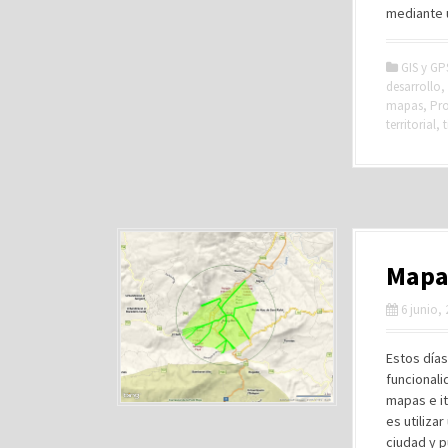
mediante u
GIS y GP
desarrollo
,
mapas
,
Pro
territorial
,
Mapas
6 junio,
Estos día
funcionali
mapas e it
es utiliza
ciudad y 