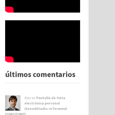
últimos comentarios
Alex
en
Pantalla de tinta
electrónica personal
(SeeedStudio reTerminal
E1001/E1002)