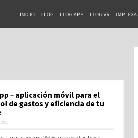
INICIO
LLOG
LLOG APP
LLOG VR
IMPLEXA
pp – aplicación móvil para el
ol de gastos y eficiencia de tu
e
, 2025
ibres he programado una WebApp para registrar datos y