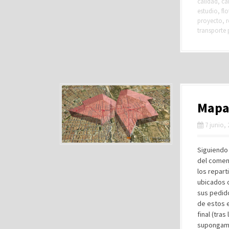
calidad
,
ca
estudio
,
flo
proyecto
,
r
transporte 
Mapas
7 junio,
Siguiendo 
del comen
los repart
ubicados 
sus pedido
de estos e
final (tra
supongamo