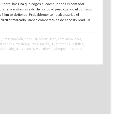
. Ahora, imagina que coges el coche, pones el contador
o a cero e intentas salir de la ciudad pero cuando el contador
s 3 km te detienes. Probablemente no alcanzarías el
 circular marcado. Mapas comparativos de accesibilidad En
S
,
programación
,
rutas
accesibilidad
,
comunicaciones
,
distancias
,
estrategia
,
investigación
,
ITI
,
itinerarios
,
logística
,
es
,
RoutingMaps
,
rutas
,
SOA
,
territorial
,
tiempo
,
transporte
,