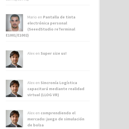
Mario en
Pantalla de tinta
electrónica personal
(SeeedStudio reTerminal
E1001/E1002)
Alex
en
Super size us!
Alex
en
Sincronía Logística
capacitará mediante realidad
virtual (LLOG VR)
Alex
en
comprendiendo el
mercado: juego de simulación
de bolsa