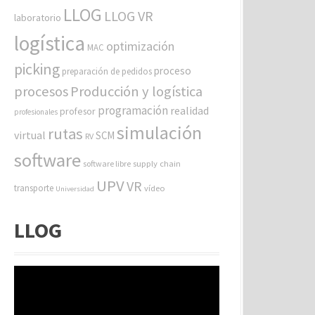
LLOG
LLOG VR
laboratorio
logística
optimización
MAC
picking
proceso
preparación de pedidos
procesos
Producción y logística
programación
realidad
profesor
profesionales
simulación
rutas
virtual
SCM
RV
software
software libre
supply chain
UPV
VR
transporte
vídeo
Universidad
LLOG