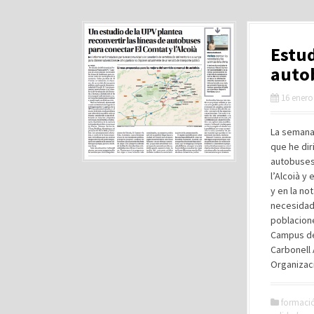
Estud
autob
16 enero
La semana 
que he dir
autobuses
l’Alcoià y
y en la no
necesidad
poblacione
Campus de 
Carbonell 
Organizac
formaci