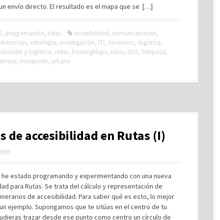
n envío directo. El resultado es el mapa que se […]
S
,
programación
,
rutas
accesibilidad
,
comunicaciones
,
distancias
,
estrategia
,
investigación
,
ITI
,
itinerarios
,
logística
,
ducción y logística
,
redes
,
RoutingMaps
,
rutas
,
SOA
,
Telepizza
,
tiempo
,
transporte
,
urbano
 de accesibilidad en Rutas (I)
 2009
s he estado programando y experimentando con una nueva
dad para Rutas. Se trata del cálculo y representación de
inerarios de accesibilidad. Para saber qué es esto, lo mejor
r un ejemplo. Supongamos que te sitúas en el centro de tu
pudieras trazar desde ese punto como centro un círculo de