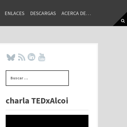
ENLACES
DESCARGAS
ACERCA DE…
B
u
s
c
a
charla TEDxAlcoi
r
: