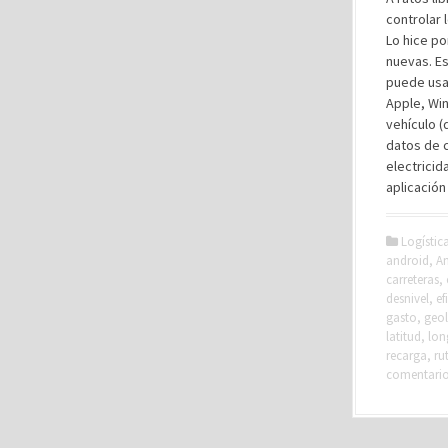
controlar 
Lo hice po
nuevas. Es
puede usar
Apple, Win
vehículo (
datos de 
electricid
aplicación
Logístic
android
,
An
carreteras
,
desnivel
,
ef
gasto
,
geol
latitud
,
lon
recarga
,
ru
comentari