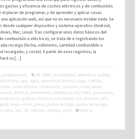
los gastos y eficiencia de coches eléctricos y de combustión.
r el placer de programar, y de aprender y aplicar cosas
 una aplicación web, así que no es necesario instalar nada. Se
 desde cualquier dispositivo y sistema operativo (Android,
dows, Mac, Linux). Tras configurar unos datos básicos del
de combustión o eléctrico), se trata de ir registrando los
cada recarga (fecha, odómetro, cantidad combustible o
ad recargado, y coste). A partir de esos registros, la
 hará su […]
a
,
programación
3D
,
ABRP
,
accesibilidad
,
alternativa
,
análisis
,
droid Auto
,
app
,
apple
,
autonomía
,
batería
,
carga
,
CarPlay
,
coche
,
coche eléctrico
,
combustión
,
consumo
,
coste
,
datos
,
iciencia
,
eléctrico
,
electrolinera
,
estadísticas
,
EV
,
Fuelio
,
gasolineras
,
ocalización
,
gráficas
,
histórico
,
indicadores
,
iOS
,
itinerario
,
KPI
,
gitud
,
mapa
,
móvil
,
precio
,
puntos de carga
,
puntos de recarga
,
ta
,
rutas
,
SoC
,
VE
,
vehículo
,
webapp
,
zona
Deja un
o