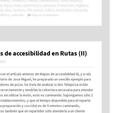
rreteras
,
cobertura
,
Comtat
,
comunicación
,
coste
,
distancia
,
ta
,
flujos
,
líneas
,
optimización
,
personas
,
Producción y logística
,
ed
,
rutas
,
servicios
,
TFM
,
tiempo
,
tráfico
,
transbordo
,
transporte
,
público
,
vehículos
Deja un comentario
 de accesibilidad en Rutas (II)
 2009
con el artículo anterior de Mapas de accesibilidad (I), y a raíz
tario de Jose Miguel, he preparado un sencillo ejemplo para
idores de pizza. Se trata de analizar si dos Telepizza están
correctamente y tendrían la cobertura necesaria para atender
s sin utilizar la moto, esto es caminando. Supongamos sólo 2
stablecimientos, y que el tiempo disponible para el reparto
s la preparación y cocción) es de 5 minutos caminando,
s también que un repartidor sólo atendería a un cliente