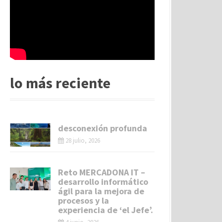
lo más reciente
desconexión profunda
28 julio, 2026
Reto MERCADONA IT –
desarrollo informático
ágil para la mejora de
procesos y la
experiencia de ‘el Jefe’.