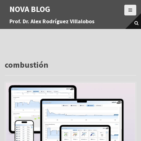
S
NOVA BLOG
a
l
Prof. Dr. Alex Rodríguez Villalobos
t
a
r
a
l
c
o
combustión
n
t
e
n
i
d
o