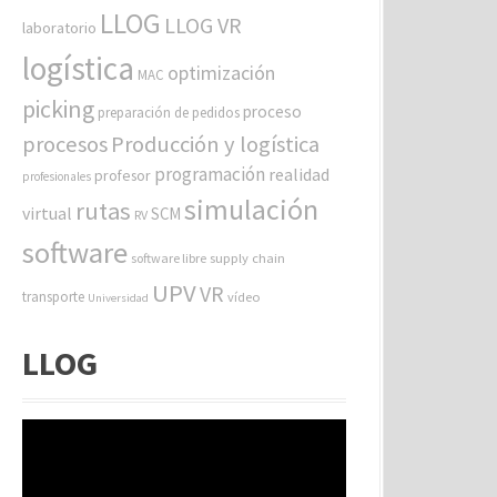
LLOG
LLOG VR
laboratorio
logística
optimización
MAC
picking
proceso
preparación de pedidos
procesos
Producción y logística
programación
realidad
profesor
profesionales
simulación
rutas
virtual
SCM
RV
software
software libre
supply chain
UPV
VR
transporte
vídeo
Universidad
LLOG