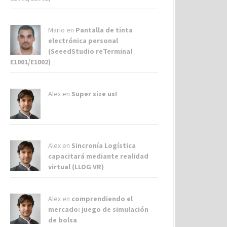
Mario en
Pantalla de tinta
electrónica personal
(SeeedStudio reTerminal
E1001/E1002)
Alex
en
Super size us!
Alex
en
Sincronía Logística
capacitará mediante realidad
virtual (LLOG VR)
Alex
en
comprendiendo el
mercado: juego de simulación
de bolsa