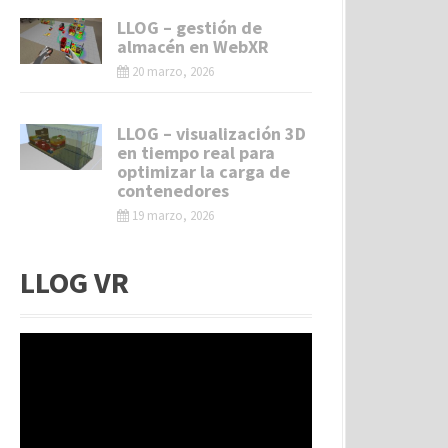
LLOG – gestión de
almacén en WebXR
20 marzo, 2026
LLOG – visualización 3D
en tiempo real para
optimizar la carga de
contenedores
19 marzo, 2026
LLOG VR