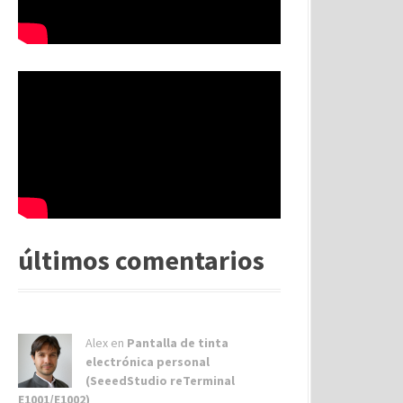
últimos comentarios
Alex
en
Pantalla de tinta
electrónica personal
(SeeedStudio reTerminal
E1001/E1002)