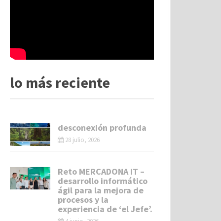
lo más reciente
desconexión profunda
28 julio, 2026
Reto MERCADONA IT –
desarrollo informático
ágil para la mejora de
procesos y la
experiencia de ‘el Jefe’.