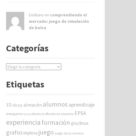
Emiliano en
comprendiendo el
mercado: juego de simulación
de bolsa
Categorías
C
a
t
Etiquetas
e
g
o
alumnos
aprendizaje
almacén
r
3D
Alcoy
í
EPSA
beergame
eficiencia
docencia
empresa
curso
a
experiencia
formación
gnu/linux
s
juego
grafos
implexa
juego de la cerveza