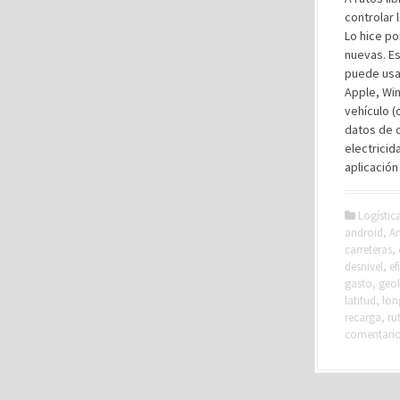
controlar 
Lo hice po
nuevas. Es
puede usar
Apple, Win
vehículo (
datos de 
electricid
aplicación
Logístic
android
,
An
carreteras
,
desnivel
,
ef
gasto
,
geol
latitud
,
lon
recarga
,
ru
comentari