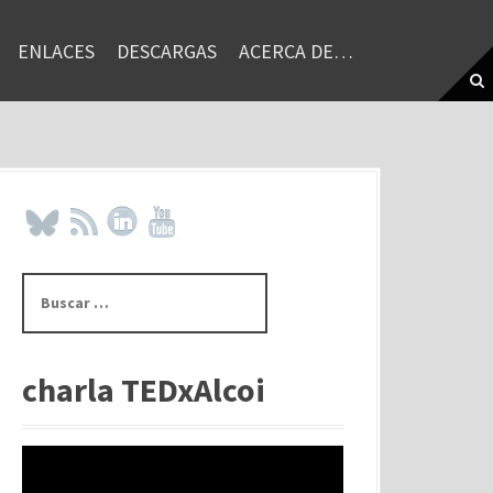
ENLACES
DESCARGAS
ACERCA DE…
B
u
s
c
a
charla TEDxAlcoi
r
: