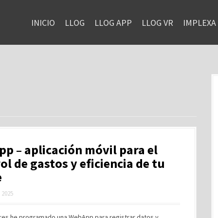
INICIO
LLOG
LLOG APP
LLOG VR
IMPLEXA
pp – aplicación móvil para el
ol de gastos y eficiencia de tu
e
, 2025
ibres he programado una WebApp para registrar datos y