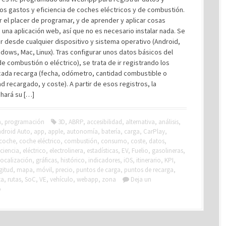
los gastos y eficiencia de coches eléctricos y de combustión.
r el placer de programar, y de aprender y aplicar cosas
 una aplicación web, así que no es necesario instalar nada. Se
 desde cualquier dispositivo y sistema operativo (Android,
dows, Mac, Linux). Tras configurar unos datos básicos del
de combustión o eléctrico), se trata de ir registrando los
cada recarga (fecha, odómetro, cantidad combustible o
ad recargado, y coste). A partir de esos registros, la
 hará su […]
a
,
programación
3D
,
ABRP
,
accesibilidad
,
alternativa
,
análisis
,
droid Auto
,
app
,
apple
,
autonomía
,
batería
,
carga
,
CarPlay
,
coche
,
coche eléctrico
,
combustión
,
consumo
,
coste
,
datos
,
iciencia
,
eléctrico
,
electrolinera
,
estadísticas
,
EV
,
Fuelio
,
gasolineras
,
ocalización
,
gráficas
,
histórico
,
indicadores
,
iOS
,
itinerario
,
KPI
,
gitud
,
mapa
,
móvil
,
precio
,
puntos de carga
,
puntos de recarga
,
ta
,
rutas
,
SoC
,
VE
,
vehículo
,
webapp
,
zona
Deja un
o