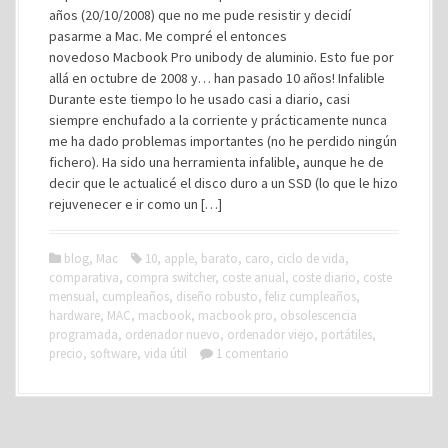
años (20/10/2008) que no me pude resistir y decidí
pasarme a Mac. Me compré el entonces
novedoso Macbook Pro unibody de aluminio. Esto fue por
allá en octubre de 2008 y… han pasado 10 años! Infalible
Durante este tiempo lo he usado casi a diario, casi
siempre enchufado a la corriente y prácticamente nunca
me ha dado problemas importantes (no he perdido ningún
fichero). Ha sido una herramienta infalible, aunque he de
decir que le actualicé el disco duro a un SSD (lo que le hizo
rejuvenecer e ir como un […]
blog
,
Mac
10
,
apple
,
barato
,
caro
,
ciclo de vida
,
comparativa
,
compra switcher
,
coste anual
,
coste diario
,
coste
mensual
,
cumpleaños
,
diseño robusto
,
feliz cumpleaños
,
hardware
,
MAC
,
macbook
,
macbook pro
,
obsolescencia
programada
,
ordenador nuevo
,
ordenador viejo
,
portátiles
,
precio
,
software
,
vida útil
1 comentario