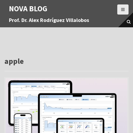
S
NOVA BLOG
a
l
Prof. Dr. Alex Rodríguez Villalobos
t
a
r
a
l
c
o
apple
n
t
e
n
i
d
o