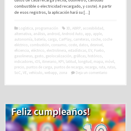
datos de cada recarga (fecha, odómetro, cantidad
combustible o electricidad recargado, y coste). A partir
de esos registros, la aplicación hará su […]
Logística
,
programación
3D
,
ABRP
,
accesibilidad
,
alternativa
,
análisis
,
android
,
Android Auto
,
app
,
apple
,
autonomía
,
batería
,
carga
,
CarPlay
,
carreteras
,
coche
,
coche
eléctrico
,
combustión
,
consumo
,
coste
,
datos
,
desnivel
,
eficiencia
,
eléctrico
,
electrolinera
,
estadísticas
,
EV
,
Fuelio
,
gasolineras
,
gasto
,
geolocalización
,
gráficas
,
histórico
,
indicadores
,
iOS
,
itinerario
,
KPI
,
latitud
,
longitud
,
mapa
,
móvil
,
precio
,
puntos de carga
,
puntos de recarga
,
recarga
,
ruta
,
rutas
,
SoC
,
VE
,
vehículo
,
webapp
,
zona
Deja un comentario