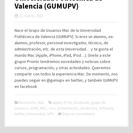
Valencia (GUMUPV)
11 marzo, 2011
Nace el Grupo de Usuarios Mac de la Universidad
Politécnica de Valencia (GUMUPV). Si eres un alumno, ex-
alumno, profesor, personal investigador, técnico, de
administración, etc. de esta Universidad… y te gusta el
mundo Mac (Apple, iPhone, iPad, iPod…). Únete a este
grupo! Pronto tendremos novedades y noticias sobre
cursos, programación, y otras actividades. Queremos
compartir con todos la experiencia Mac. De momento, nos
puedes seguir en @gumupv en twitter, y también GUMUPV
en facebook
formación
,
Mac
apple
,
EPSA
,
facebook
,
grupo de
usuarios
,
GUM
,
MAC
,
os x
,
presentación
,
productos
,
software
,
twitter
,
Universidad
,
UPV
Deja un comentario