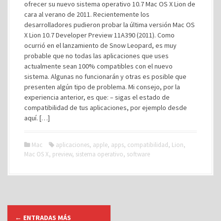
ofrecer su nuevo sistema operativo 10.7 Mac OS X Lion de
cara al verano de 2011. Recientemente los
desarrolladores pudieron probar la última versión Mac OS
X Lion 10.7 Developer Preview 11A390 (2011). Como
ocurrió en el lanzamiento de Snow Leopard, es muy
probable que no todas las aplicaciones que uses
actualmente sean 100% compatibles con el nuevo
sistema. Algunas no funcionarán y otras es posible que
presenten algún tipo de problema. Mi consejo, por la
experiencia anterior, es que: – sigas el estado de
compatibilidad de tus aplicaciones, por ejemplo desde
aquí. […]
Mac
aplicaciones
,
apple
,
apps
,
compatibilidad
,
Lion
,
Mac OS X
,
preview
,
sistema operativo
,
software
I
←
ENTRADAS MÁS