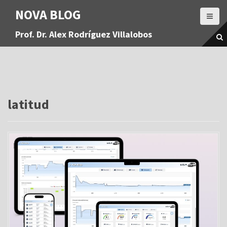
S
NOVA BLOG
a
l
Prof. Dr. Alex Rodríguez Villalobos
t
a
r
a
l
c
o
latitud
n
t
e
n
i
d
o