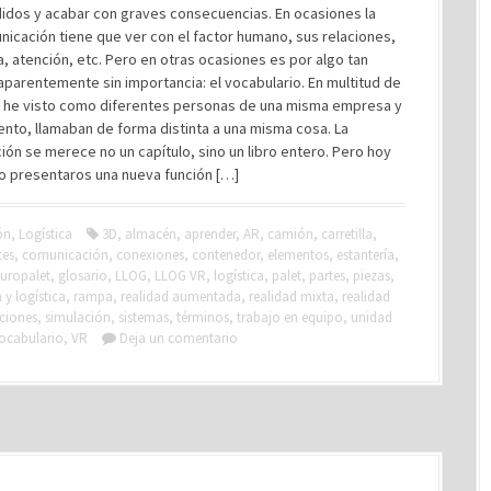
idos y acabar con graves consecuencias. En ocasiones la
icación tiene que ver con el factor humano, sus relaciones,
, atención, etc. Pero en otras ocasiones es por algo tan
 aparentemente sin importancia: el vocabulario. En multitud de
 he visto como diferentes personas de una misma empresa y
nto, llamaban de forma distinta a una misma cosa. La
ón se merece no un capítulo, sino un libro entero. Pero hoy
ro presentaros una nueva función […]
ón
,
Logística
3D
,
almacén
,
aprender
,
AR
,
camión
,
carretilla
,
es
,
comunicación
,
conexiones
,
contenedor
,
elementos
,
estantería
,
uropalet
,
glosario
,
LLOG
,
LLOG VR
,
logística
,
palet
,
partes
,
piezas
,
y logística
,
rampa
,
realidad aumentada
,
realidad mixta
,
realidad
aciones
,
simulación
,
sistemas
,
términos
,
trabajo en equipo
,
unidad
ocabulario
,
VR
Deja un comentario