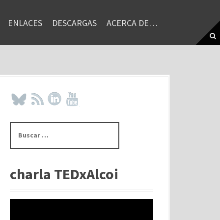
ENLACES
DESCARGAS
ACERCA DE…
B
u
s
c
a
charla TEDxAlcoi
r
: