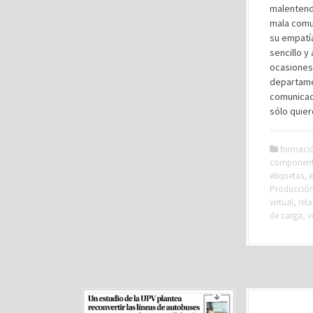
malentend
mala comun
su empatía
sencillo y
ocasiones
departame
comunicaci
sólo quie
formaci
component
etiquetas
,
e
Producción 
virtual
,
rel
de carga
,
v