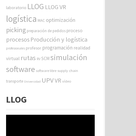
LLOG
LLOG VR
laboratorio
logística
optimización
MAC
picking
proceso
preparación de pedidos
procesos
Producción y logística
programación
realidad
profesor
profesionales
simulación
rutas
virtual
SCM
RV
software
software libre
supply chain
UPV
VR
transporte
vídeo
Universidad
LLOG