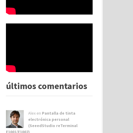
últimos comentarios
Alex
en
Pantalla de tinta
electrónica personal
(SeeedStudio reTerminal
E1001/E1002)