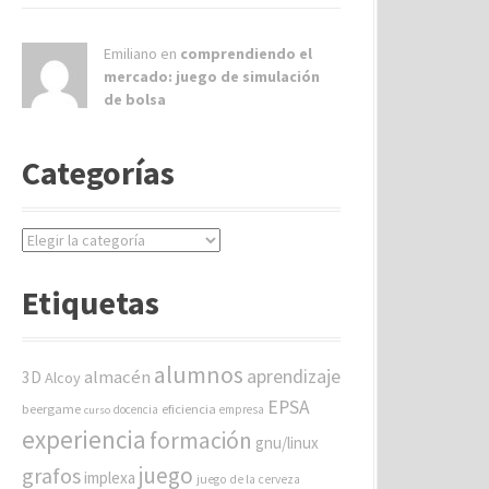
Emiliano en
comprendiendo el
mercado: juego de simulación
de bolsa
Categorías
C
a
t
Etiquetas
e
g
o
alumnos
aprendizaje
almacén
r
3D
Alcoy
í
EPSA
beergame
eficiencia
docencia
empresa
curso
a
experiencia
formación
gnu/linux
s
juego
grafos
implexa
juego de la cerveza