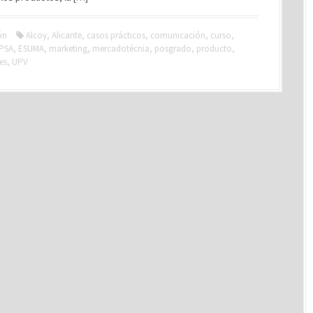
ón
Alcoy
,
Alicante
,
casos prácticos
,
comunicación
,
curso
,
PSA
,
ESUMA
,
marketing
,
mercadotécnia
,
posgrado
,
producto
,
es
,
UPV