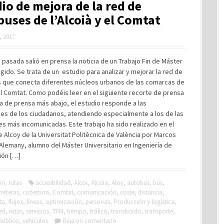
io de mejora de la red de
uses de l’Alcoià y el Comtat
, 2017
pasada salió en prensa la noticia de un Trabajo Fin de Máster
igido. Se trata de un estudio para analizar y mejorar la red de
 que conecta diferentes núcleos urbanos de las comarcas de
 el Comtat. Como podéis leer en el siguiente recorte de prensa
ta de prensa más abajo, el estudio responde a las
es de los ciudadanos, atendiendo especialmente a los de las
s más incomunicadas. Este trabajo ha sido realizado en el
Alcoy de la Universitat Politècnica de València por Marcos
Alemany, alumno del Máster Universitario en Ingeniería de
ión […]
ón
,
rutas
accesibilidad
,
Alcoi
,
Alcoia
,
Aloy
,
autobús
,
bús
,
rreteras
,
cobertura
,
Comtat
,
comunicación
,
coste
,
distancia
,
ta
,
flujos
,
líneas
,
optimización
,
personas
,
Producción y logística
,
ed
,
rutas
,
servicios
,
TFM
,
tiempo
,
tráfico
,
transbordo
,
transporte
,
público
,
vehículos
Deja un comentario