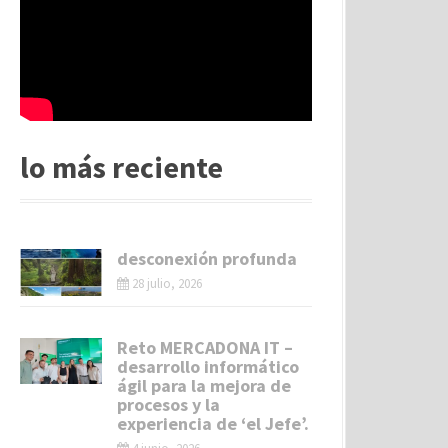
lo más reciente
desconexión profunda
28 julio, 2026
Reto MERCADONA IT –
desarrollo informático
ágil para la mejora de
procesos y la
experiencia de ‘el Jefe’.