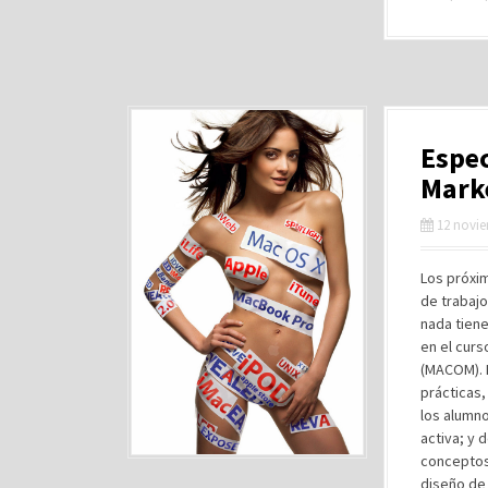
Espec
Mark
12 novie
Los próxi
de trabajo
nada tiene
en el curs
(MACOM). 
prácticas
los alumno
activa; y 
conceptos 
diseño de 