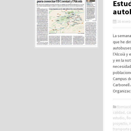
Estud
autob
16 enero
La semana 
que he dir
autobuses
l’Alcoià y
y en la no
necesidad
poblacione
Campus de 
Carbonell 
Organizac
formaci
calidad
,
ca
estudio
,
flo
proyecto
,
r
transporte 