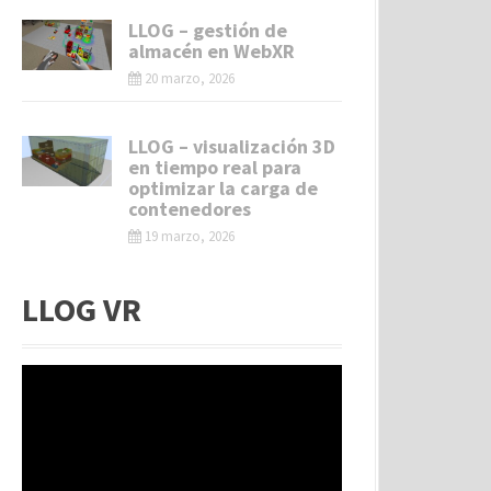
LLOG – gestión de
almacén en WebXR
20 marzo, 2026
LLOG – visualización 3D
en tiempo real para
optimizar la carga de
contenedores
19 marzo, 2026
LLOG VR