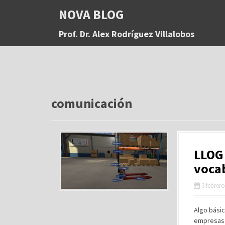
S
NOVA BLOG
a
l
Prof. Dr. Alex Rodríguez Villalobos
t
a
r
a
l
c
o
comunicación
n
t
e
n
LLOG 
i
d
vocab
o
3 febrero
Algo bási
empresas 