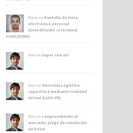
Mario en
Pantalla de tinta
electrónica personal
(SeeedStudio reTerminal
E1001/E1002)
Alex
en
Super size us!
Alex
en
Sincronía Logística
capacitará mediante realidad
virtual (LLOG VR)
Alex
en
comprendiendo el
mercado: juego de simulación
de bolsa