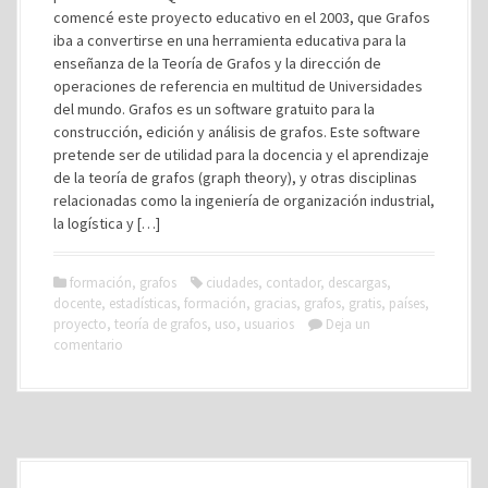
comencé este proyecto educativo en el 2003, que Grafos
iba a convertirse en una herramienta educativa para la
enseñanza de la Teoría de Grafos y la dirección de
operaciones de referencia en multitud de Universidades
del mundo. Grafos es un software gratuito para la
construcción, edición y análisis de grafos. Este software
pretende ser de utilidad para la docencia y el aprendizaje
de la teoría de grafos (graph theory), y otras disciplinas
relacionadas como la ingeniería de organización industrial,
la logística y […]
formación
,
grafos
ciudades
,
contador
,
descargas
,
docente
,
estadísticas
,
formación
,
gracias
,
grafos
,
gratis
,
países
,
proyecto
,
teoría de grafos
,
uso
,
usuarios
Deja un
comentario