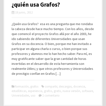
¿quién usa Grafos?
18 junio, 2012
¿Quién usa Grafos? esa es una pregunta que me rondaba
la cabeza desde hace mucho tiempo. Con los años, desde
que comencé el proyecto Grafos allá por el año 2003, he
ido sabiendo de diferentes Universidades que usan
Grafos en su docencia. O bien, porque me han invitado a
participar en alguna charla o curso, o bien porque sus
profesores y alumnos me lo han hecho saber. Para mí, es
muy gratificante saber que la gran cantidad de horas
invertidas en el desarrollo de esta herramienta son
realmente útiles; y que otros profesores y Universidades
de prestigio confían en Grafos […]
formación
,
grafos
compartir
,
descargas
,
docencia
,
estadísticas
,
experiencia
,
grafos
,
gratis
,
nueva versión
,
software
,
Universidades
,
uso
1 comentario