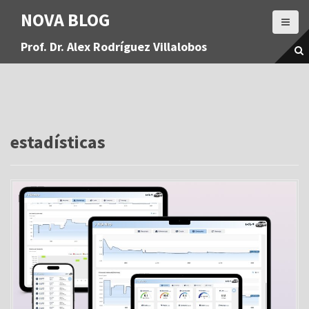
S
NOVA BLOG
a
l
Prof. Dr. Alex Rodríguez Villalobos
t
a
r
a
l
c
o
estadísticas
n
t
e
n
i
d
o