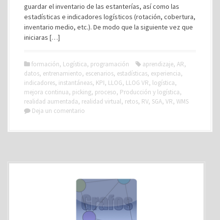
guardar el inventario de las estanterías, así como las
estadísticas e indicadores logísticos (rotación, cobertura,
inventario medio, etc.). De modo que la siguiente vez que
iniciaras […]
formación
,
Logística
,
programación
aprendizaje
,
AR
,
datos
,
entrenamiento
,
escenarios
,
estadísticas
,
experiencia
,
indicadores
,
instantáneas
,
KPI
,
LLOG
,
LLOG VR
,
logística
,
mejora continua
,
picking
,
proceso
,
Producción y logística
,
realidad aumentada
,
realidad virtual
,
retos
,
RV
,
SGA
,
VR
,
WMS
Deja un comentario