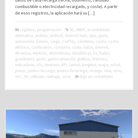
datos de cada recarga (fecha, odómetro, cantidad
combustible o electricidad recargado, y coste). A partir
de esos registros, la aplicación hará su […]
Logística
,
programación
3D
,
ABRP
,
accesibilidad
,
alternativa
,
análisis
,
android
,
Android Auto
,
app
,
apple
,
autonomía
,
batería
,
carga
,
CarPlay
,
carreteras
,
coche
,
coche
eléctrico
,
combustión
,
consumo
,
coste
,
datos
,
desnivel
,
eficiencia
,
eléctrico
,
electrolinera
,
estadísticas
,
EV
,
Fuelio
,
gasolineras
,
gasto
,
geolocalización
,
gráficas
,
histórico
,
indicadores
,
iOS
,
itinerario
,
KPI
,
latitud
,
longitud
,
mapa
,
móvil
,
precio
,
puntos de carga
,
puntos de recarga
,
recarga
,
ruta
,
rutas
,
SoC
,
VE
,
vehículo
,
webapp
,
zona
Deja un comentario