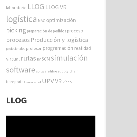
LLOG
LLOG VR
laboratorio
logística
optimización
MAC
picking
proceso
preparación de pedidos
procesos
Producción y logística
programación
realidad
profesor
profesionales
simulación
rutas
virtual
SCM
RV
software
software libre
supply chain
UPV
VR
transporte
vídeo
Universidad
LLOG