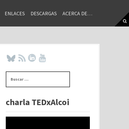
ENLACES
DESCARGAS
ACERCA DE…
B
u
s
c
a
charla TEDxAlcoi
r
: