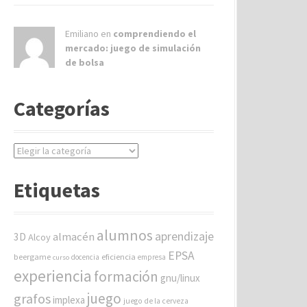
Emiliano en
comprendiendo el
mercado: juego de simulación
de bolsa
Categorías
C
a
t
Etiquetas
e
g
o
alumnos
aprendizaje
almacén
r
3D
Alcoy
í
EPSA
beergame
eficiencia
docencia
empresa
curso
a
experiencia
formación
gnu/linux
s
juego
grafos
implexa
juego de la cerveza