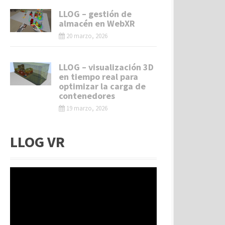
LLOG – gestión de
almacén en WebXR
20 marzo, 2026
LLOG – visualización 3D
en tiempo real para
optimizar la carga de
contenedores
19 marzo, 2026
LLOG VR