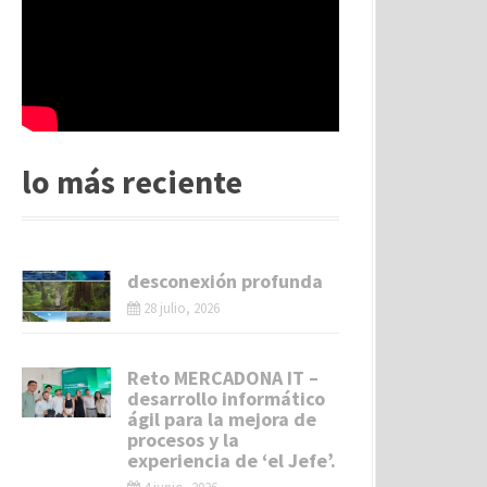
lo más reciente
desconexión profunda
28 julio, 2026
Reto MERCADONA IT –
desarrollo informático
ágil para la mejora de
procesos y la
experiencia de ‘el Jefe’.