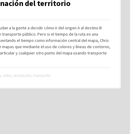
nación del territorio
an a la gente a decidir cómo ir del origen A al destino B
transporte público. Pero si el tiempo de la ruta es una
sentando el tiempo como información central del mapa, Chris
de mapas que mediante el uso de colores y líneas de contorno,
particular y cualquier otro punto del mapa usando transporte
a
,
redes
,
simulación
,
transporte