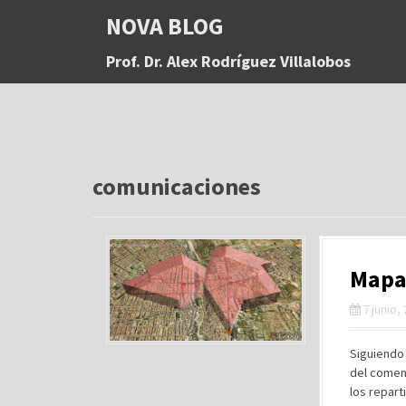
S
NOVA BLOG
a
l
Prof. Dr. Alex Rodríguez Villalobos
t
a
r
a
l
c
o
comunicaciones
n
t
e
n
Mapas
i
d
7 junio,
o
Siguiendo 
del comen
los repart