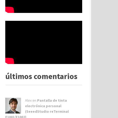
últimos comentarios
Alex
en
Pantalla de tinta
electrónica personal
(SeeedStudio reTerminal
E1001/E1002)