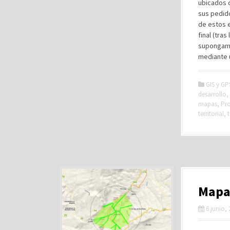
ubicados 
sus pedido
de estos e
final (tra
supongamo
mediante u
GIS y GP
desarrollo
,
mapas
,
Pro
territorial
,
Mapas
6 junio,