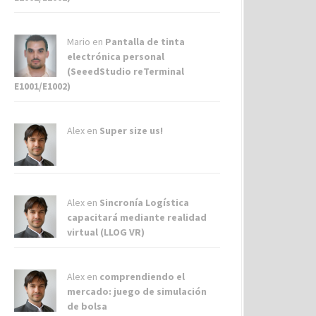
Mario en
Pantalla de tinta
electrónica personal
(SeeedStudio reTerminal
E1001/E1002)
Alex
en
Super size us!
Alex
en
Sincronía Logística
capacitará mediante realidad
virtual (LLOG VR)
Alex
en
comprendiendo el
mercado: juego de simulación
de bolsa