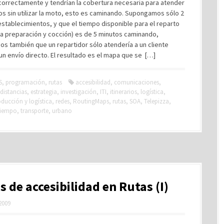
correctamente y tendrían la cobertura necesaria para atender
s sin utilizar la moto, esto es caminando. Supongamos sólo 2
stablecimientos, y que el tiempo disponible para el reparto
s la preparación y cocción) es de 5 minutos caminando,
s también que un repartidor sólo atendería a un cliente
n envío directo. El resultado es el mapa que se […]
S
,
programación
,
rutas
accesibilidad
,
comunicaciones
,
distancias
,
estrategia
,
investigación
,
ITI
,
itinerarios
,
logística
,
ducción y logística
,
redes
,
RoutingMaps
,
rutas
,
SOA
,
Telepizza
,
tiempo
,
transporte
,
urbano
 de accesibilidad en Rutas (I)
 2009