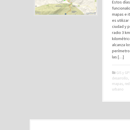
Estos día
funcionali
mapas e it
es utiliza
ciudad y 
radio 3 km
kilométric
alcanza lo
perímetro
las […]
GIS y GP
desarrollo
,
mapas
,
red
urbano