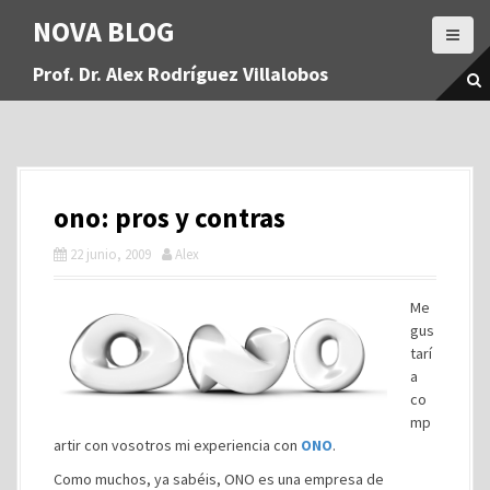
S
NOVA BLOG
a
l
Prof. Dr. Alex Rodríguez Villalobos
t
a
r
a
l
c
ono: pros y contras
o
n
22 junio, 2009
Alex
t
e
Me
n
gus
i
tarí
d
a
o
co
mp
artir con vosotros mi experiencia con
ONO
.
Como muchos, ya sabéis, ONO es una empresa de