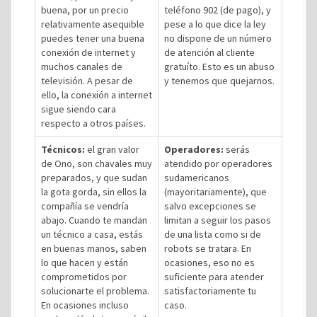
buena, por un precio
teléfono 902 (de pago), y
relativamente asequible
pese a lo que dice la ley
puedes tener una buena
no dispone de un número
conexión de internet y
de atención al cliente
muchos canales de
gratuíto. Esto es un abuso
televisión. A pesar de
y tenemos que quejarnos.
ello, la conexión a internet
sigue siendo cara
respecto a otros países.
Técnicos:
el gran valor
Operadores:
serás
de Ono, son chavales muy
atendido por operadores
preparados, y que sudan
sudamericanos
la gota gorda, sin ellos la
(mayoritariamente), que
compañía se vendría
salvo excepciones se
abajo. Cuando te mandan
limitan a seguir los pasos
un técnico a casa, estás
de una lista como si de
en buenas manos, saben
robots se tratara. En
lo que hacen y están
ocasiones, eso no es
comprometidos por
suficiente para atender
solucionarte el problema.
satisfactoriamente tu
En ocasiones incluso
caso.