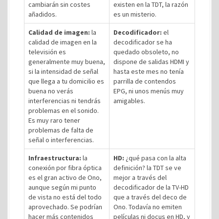
cambiarán sin costes
existen en la TDT, la razón
añadidos.
es un misterio.
Calidad de imagen:
la
Decodificador:
el
calidad de imagen en la
decodificador se ha
televisión es
quedado obsoleto, no
generalmente muy buena,
dispone de salidas HDMI y
si la intensidad de señal
hasta este mes no tenía
que llega a tu domicilio es
parrilla de contendos
buena no verás
EPG, ni unos menús muy
interferencias ni tendrás
amigables.
problemas en el sonido.
Es muy raro tener
problemas de falta de
señal o interferencias.
Infraestructura:
la
HD:
¿qué pasa con la alta
conexión por fibra óptica
definición? la TDT se ve
es el gran activo de Ono,
mejor a través del
aunque según mi punto
decodificador de la TV-HD
de vista no está del todo
que a través del deco de
aprovechado. Se podrían
Ono. Todavía no emiten
hacer más contenidos
películas ni docus en HD, y