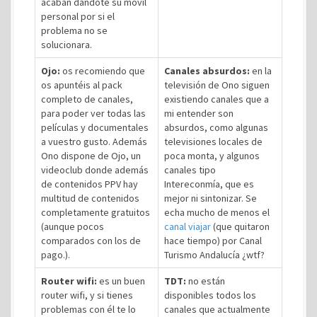
acaban dándote su móvil
personal por si el
problema no se
solucionara.
Ojo:
os recomiendo que
Canales absurdos:
en la
os apuntéis al pack
televisión de Ono siguen
completo de canales,
existiendo canales que a
para poder ver todas las
mi entender son
películas y documentales
absurdos, como algunas
a vuestro gusto. Además
televisiones locales de
Ono dispone de Ojo, un
poca monta, y algunos
videoclub donde además
canales tipo
de contenidos PPV hay
Intereconmía, que es
multitud de contenidos
mejor ni sintonizar. Se
completamente gratuitos
echa mucho de menos el
(aunque pocos
canal viajar
(que quitaron
comparados con los de
hace tiempo) por Canal
pago.).
Turismo Andalucía ¿wtf?
Router wifi:
es un buen
TDT:
no están
router wifi, y si tienes
disponibles todos los
problemas con él te lo
canales que actualmente