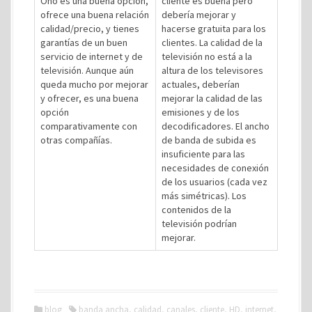
Ono es una buena opción,
cliente es buena pero
ofrece una buena relación
debería mejorar y
calidad/precio, y tienes
hacerse gratuita para los
garantías de un buen
clientes. La calidad de la
servicio de internet y de
televisión no está a la
televisión. Aunque aún
altura de los televisores
queda mucho por mejorar
actuales, deberían
y ofrecer, es una buena
mejorar la calidad de las
opción
emisiones y de los
comparativamente con
decodificadores. El ancho
otras compañías.
de banda de subida es
insuficiente para las
necesidades de conexión
de los usuarios (cada vez
más simétricas). Los
contenidos de la
televisión podrían
mejorar.
blog
banda ancha
,
calidad
,
canales
,
cliente
,
HD
,
internet
,